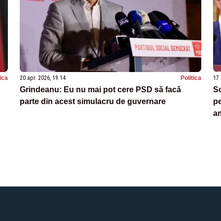
tica
20 apr. 2026, 19:14
Politica
17 
Grindeanu: Eu nu mai pot cere PSD să facă
So
parte din acest simulacru de guvernare
pe
am
e