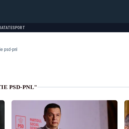
NATATE
SPORT
ie psd-pnl
IE PSD-PNL"