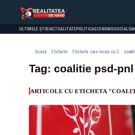
ULTIMELE ȘTIRI
ACTUALITATE
POLITICA
ECONOMIE
SOCIAL
SA
Acasă
Etichete
Etichete care încep cu C
coalit
Tag: coalitie psd-pnl
ARTICOLE CU ETICHETA "COALIT