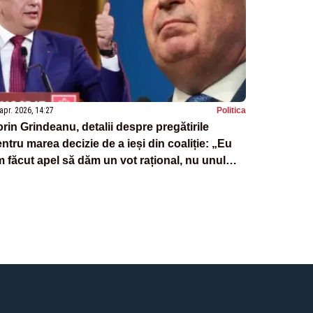
apr. 2026, 14:27
Politica
rin Grindeanu, detalii despre pregătirile
ntru marea decizie de a ieși din coaliție: „Eu
 făcut apel să dăm un vot rațional, nu unul
moțional”