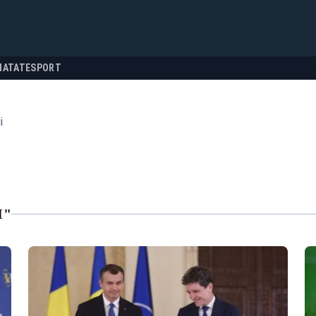
NATATE
SPORT
i
I"