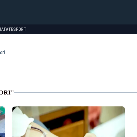
NATATE
SPORT
ori
ORI"