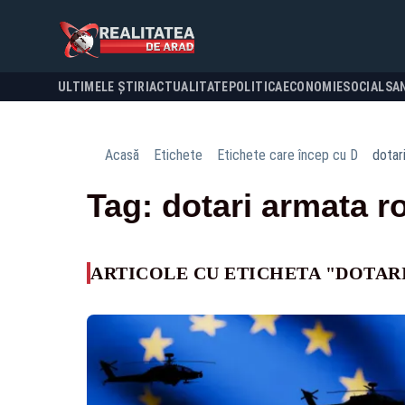
ULTIMELE ȘTIRI
ACTUALITATE
POLITICA
ECONOMIE
SOCIAL
SA
Acasă
Etichete
Etichete care încep cu D
dotar
Tag: dotari armata 
ARTICOLE CU ETICHETA "DOTA