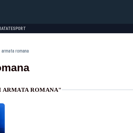
NATATE
SPORT
i armata romana
romana
RI ARMATA ROMANA"