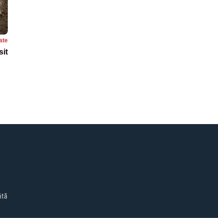
ate
sit
ită