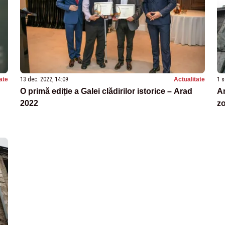
ate
13 dec. 2022, 14:09
Actualitate
1 s
O primă ediție a Galei clădirilor istorice – Arad
Am
2022
zo