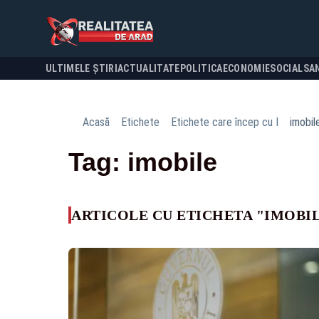
ULTIMELE ȘTIRI
ACTUALITATE
POLITICA
ECONOMIE
SOCIAL
SA
Acasă
Etichete
Etichete care încep cu I
imobil
Tag: imobile
ARTICOLE CU ETICHETA "IMOBI