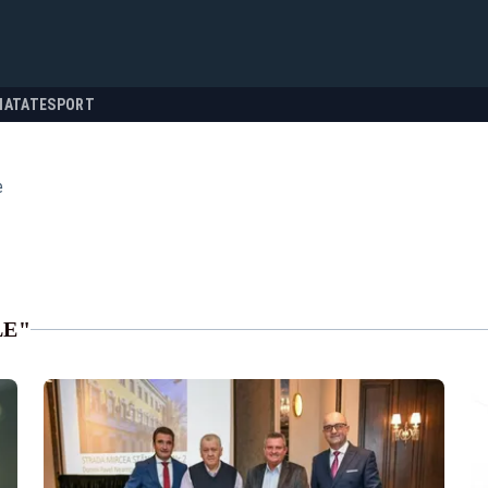
NATATE
SPORT
e
LE"