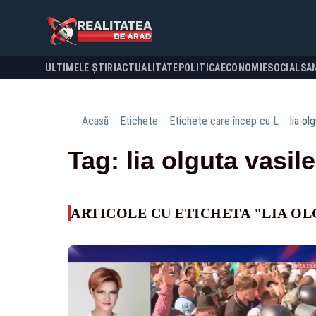
ULTIMELE ȘTIRI
ACTUALITATE
POLITICA
ECONOMIE
SOCIAL
SA
Acasă
Etichete
Etichete care încep cu L
lia ol
Tag: lia olguta vasil
ARTICOLE CU ETICHETA "LIA OL