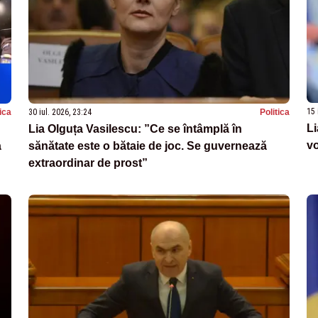
15 
tica
30 iul. 2026, 23:24
Politica
Li
Lia Olguța Vasilescu: ”Ce se întâmplă în
vo
a
sănătate este o bătaie de joc. Se guvernează
extraordinar de prost”