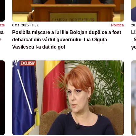
ate
6 mai 2026, 19:39
Politica
20 
ua
Posibila mișcare a lui Ilie Bolojan după ce a fost
Li
e
debarcat din vârful guvernului. Lia Olguța
„N
Vasilescu l-a dat de gol
șo
se