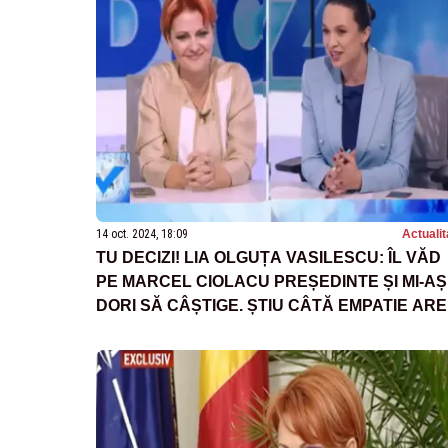
CLARĂ DE SALARIZARE”
14 oct. 2024, 18:09
Actualit
TU DECIZI! LIA OLGUȚA VASILESCU: ÎL VĂD
PE MARCEL CIOLACU PREȘEDINTE ȘI MI-AȘ
DORI SĂ CÂȘTIGE. ȘTIU CÂTĂ EMPATIE ARE