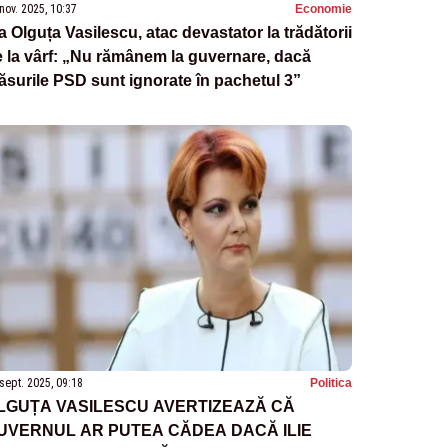
nov. 2025, 10:37
Economie
a Olguța Vasilescu, atac devastator la trădătorii
 la vârf: „Nu rămânem la guvernare, dacă
surile PSD sunt ignorate în pachetul 3”
sept. 2025, 09:18
Politica
LGUȚA VASILESCU AVERTIZEAZĂ CĂ
UVERNUL AR PUTEA CĂDEA DACĂ ILIE