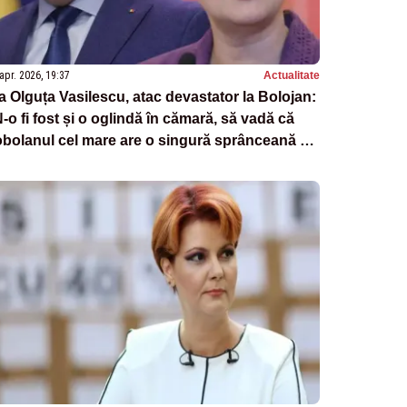
apr. 2026, 19:37
Actualitate
a Olguța Vasilescu, atac devastator la Bolojan:
‑o fi fost și o oglindă în cămară, să vadă că
bolanul cel mare are o singură sprânceană și
 uită încruntat?”