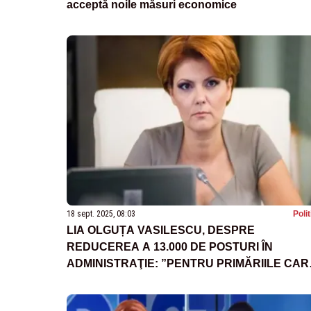
acceptă noile măsuri economice
18 sept. 2025, 08:03
Poli
LIA OLGUȚA VASILESCU, DESPRE
REDUCEREA A 13.000 DE POSTURI ÎN
ADMINISTRAŢIE: ”PENTRU PRIMĂRIILE CAR
NU POT SĂ-ŞI ASIGURE CHELTUIELILE DE
PERSONAL, TREBUIE O GRILĂ FOARTE