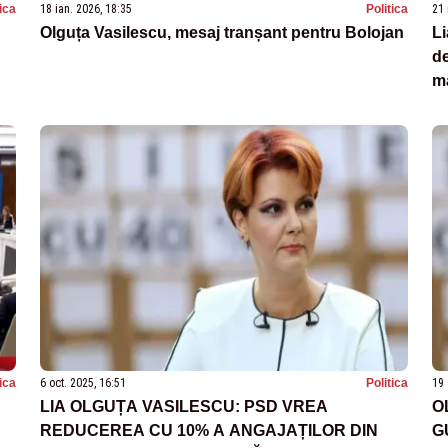
tica
18 ian. 2026, 18:35
Politica
21 
Olguța Vasilescu, mesaj tranșant pentru Bolojan
Li
de
mă
tica
6 oct. 2025, 16:51
Politica
19 
LIA OLGUȚA VASILESCU: PSD VREA
O
REDUCEREA CU 10% A ANGAJAȚILOR DIN
G