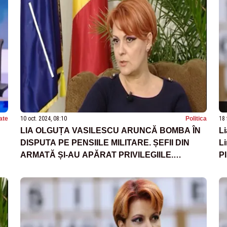
ate
10 oct. 2024, 08:10
Politica
18 
LIA OLGUȚA VASILESCU ARUNCĂ BOMBA ÎN
Li
DISPUTA PE PENSIILE MILITARE. ȘEFII DIN
Li
ARMATĂ ȘI-AU APĂRAT PRIVILEGIILE.
PI
MINIȘTRII MApN ȘI MAI S-AU FERIT SĂ DEA
EXPLICAȚII PE OUG 59