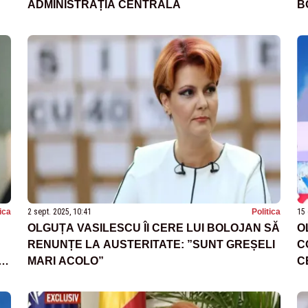
ADMINISTRAȚIA CENTRALĂ
B
R
tica
2 sept. 2025, 10:41
Politica
15 
OLGUȚA VASILESCU ÎI CERE LUI BOLOJAN SĂ
O
RENUNȚE LA AUSTERITATE: ”SUNT GREȘELI
C
E
MARI ACOLO”
C
A