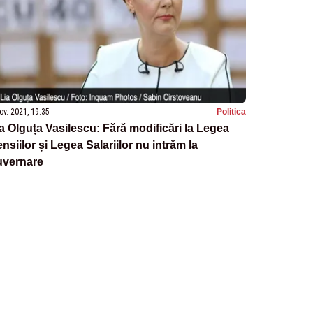
ov. 2021, 19:35
Politica
a Olguța Vasilescu: Fără modificări la Legea
nsiilor și Legea Salariilor nu intrăm la
uvernare