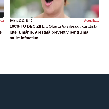
tica
10 iun. 2020, 16:16
Actualitate
100% TU DECIZI! Lia Olguța Vasilescu, karatista
e
iute la mânie. Arestată preventiv pentru mai
multe infracțiuni