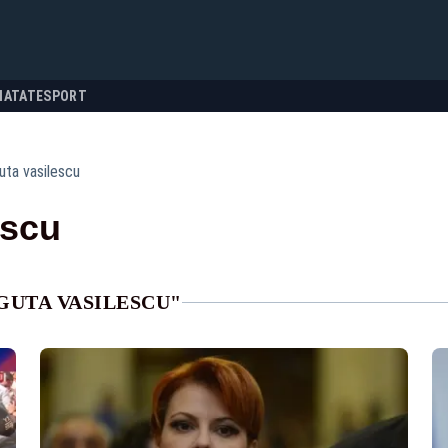
NATATE
SPORT
guta vasilescu
escu
GUTA VASILESCU"