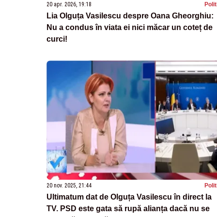
20 apr. 2026, 19:18
Poli
Lia Olguța Vasilescu despre Oana Gheorghiu:
Nu a condus în viata ei nici măcar un coteț de
curci!
20 nov. 2025, 21:44
Poli
Ultimatum dat de Olguța Vasilescu în direct la
TV. PSD este gata să rupă alianța dacă nu se