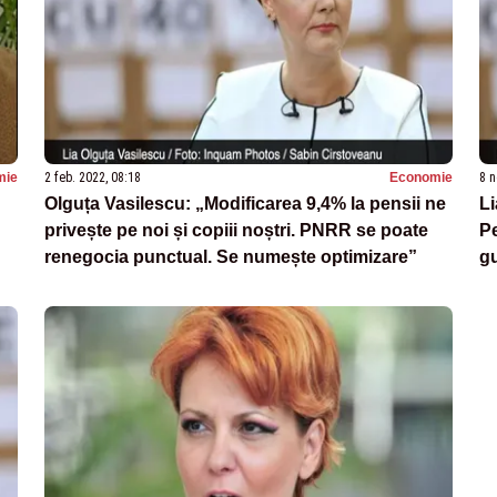
mie
2 feb. 2022, 08:18
Economie
8 n
Olguța Vasilescu: „Modificarea 9,4% la pensii ne
Li
privește pe noi și copiii noștri. PNRR se poate
Pe
renegocia punctual. Se numește optimizare”
g