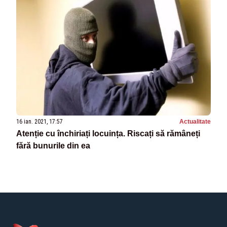
16 ian. 2021, 17:57
Actualitate
Atenție cu închiriați locuința. Riscați să rămâneți
fără bunurile din ea