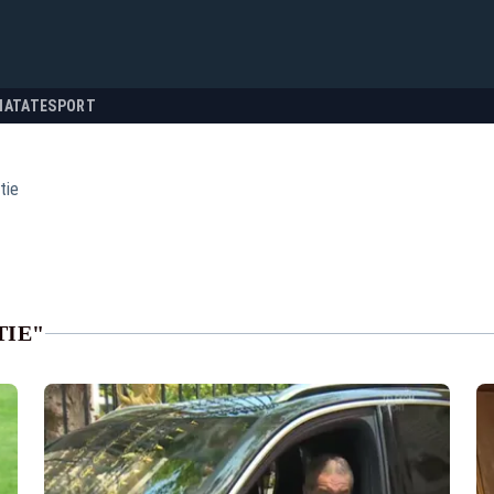
NATATE
SPORT
tie
TIE"