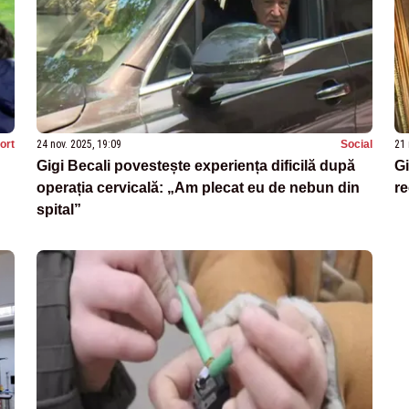
ort
24 nov. 2025, 19:09
Social
21 
Gigi Becali povestește experiența dificilă după
Gi
operația cervicală: „Am plecat eu de nebun din
re
spital”