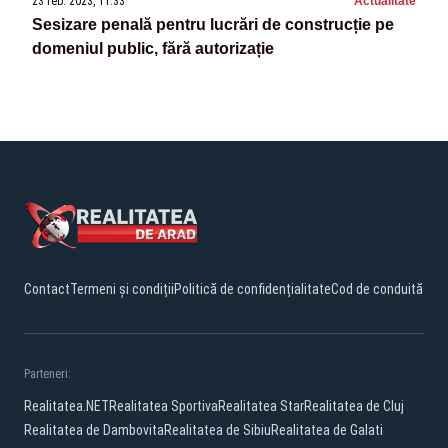
23 feb. 2023, 11:33
Actualitate
Sesizare penală pentru lucrări de construcție pe
domeniul public, fără autorizație
Contact
Termeni și condiții
Politică de confidențialitate
Cod de conduită
Parteneri:
Realitatea.NET
Realitatea Sportiva
Realitatea Star
Realitatea de Cluj
Realitatea de Dambovita
Realitatea de Sibiu
Realitatea de Galati