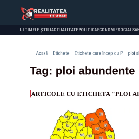
ULTIMELE ȘTIRI
ACTUALITATE
POLITICA
ECONOMIE
SOCIAL
SA
Acasă
Etichete
Etichete care încep cu P
ploi 
Tag: ploi abundente
ARTICOLE CU ETICHETA "PLOI 