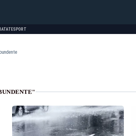
NATATE
SPORT
abundente
ABUNDENTE"