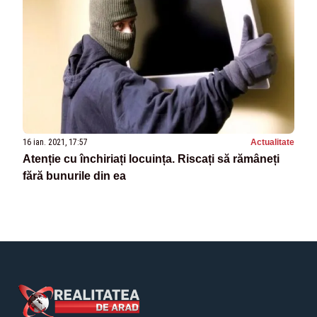
16 ian. 2021, 17:57
Actualitate
Atenție cu închiriați locuința. Riscați să rămâneți
fără bunurile din ea