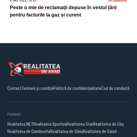
8 feb. 2022, 10:35
Actualitate
Peste o mie de reclamații depuse în vestul țării
pentru facturile la gaz și curent
Contact
Termeni și condiții
Politică de confidențialitate
Cod de conduită
Parteneri:
Realitatea.NET
Realitatea Sportiva
Realitatea Star
Realitatea de Cluj
Realitatea de Dambovita
Realitatea de Sibiu
Realitatea de Galati