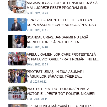
BOLOJAN, ACUZAT CĂ A CREAT O CRIZĂ
ANGAJAȚII CASELOR DE PENSII REFUZĂ SĂ
FĂRĂ PRECEDENT ÎN SISTEM
MAI LUCREZE PESTE PROGRAM ȘI ÎN
ZILELE DE WEEKEND
23 iul. 2025, 08:25
ORA 17:00 - ANUNȚUL LUI ILIE BOLOJAN
DUPĂ MĂSURILE CARE AU SCOS ÎN STRADĂ
ROMÂNII
21 iul. 2025, 11:56
SCANDAL URIAȘ. JANDARMII NU LASĂ
AGRICULTORII SĂ PARTICIPE LA
PROTESTUL ÎMPOTRIVA LUI BOLOJAN DIN
20 iul. 2025, 14:09
PIAȚA VICTORIEI - VIDEO
APELUL OAMENILOR CARE PROTESTEAZĂ
ÎN PIAȚA VICTORIEI: ”FRAȚI ROMÂNI, NU MAI
DORMIȚI! POPORUL SUFERĂ”
20 iul. 2025, 13:59
PROTEST URIAȘ, ÎN ZIUA ASUMĂRII
MĂSURILOR SĂRĂCIEI: TĂIEREA
SPORURILOR ȘI SCUMPIRILE SCOT OAMENII
7 iul. 2025, 08:32
ÎN STRADĂ
PROTEST PENTRU TEODORA ÎN PIAȚA
VICTORIEI: „PESTE TOT POLIȚIE, NICĂIERI
JUSTIȚIE!”
3 iun. 2025, 20:44
OPERAȚIUNEA MÂRȘAVĂ DE LA PROTEST.