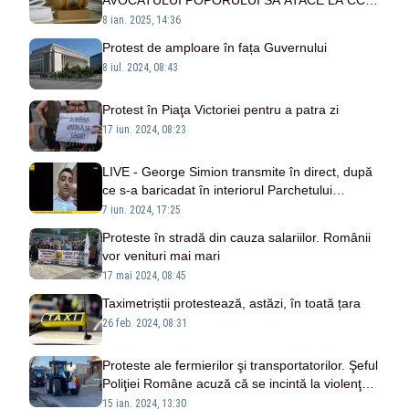
AVOCATULUI POPORULUI SĂ ATACE LA CCR
ORDONANȚA TRENULEȚ
8 ian. 2025, 14:36
Protest de amploare în fața Guvernului
8 iul. 2024, 08:43
Protest în Piaţa Victoriei pentru a patra zi
17 iun. 2024, 08:23
LIVE - George Simion transmite în direct, după
ce s-a baricadat în interiorul Parchetului
General
7 iun. 2024, 17:25
Proteste în stradă din cauza salariilor. Românii
vor venituri mai mari
17 mai 2024, 08:45
Taximetriștii protestează, astăzi, în toată țara
26 feb. 2024, 08:31
Proteste ale fermierilor şi transportatorilor. Şeful
Poliţiei Române acuză că se incintă la violenţă
pe grupurile de socializare
15 ian. 2024, 13:30