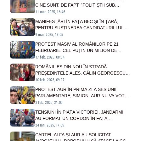
CINE SUNT, DE FAPT, ”POLIȚIȘTII SUB
ACOPERIRE CU CANISTRE DE BENZINĂ” -
11 mar. 2025, 16:46
DOVADA ”MANIPULĂRII ORDINARE” A
MANIFESTĂRI ÎN FAȚA BEC ȘI ÎN ȚARĂ,
SISTEMULUI - VIDEO
PENTRU SUSȚINEREA CANDIDATURII LUI
CĂLIN GEORGESCU
9 mar. 2025, 13:05
PROTEST MASIV AL ROMÂNILOR PE 21
FEBRUARIE: CEL PUȚIN UN MILION DE
OAMENI SUNT AȘTEPTAȚI ÎN STRADĂ. VAL
17 feb. 2025, 08:34
DE MESAJE DE. MOBILIZARE PE TIKTOK
ROMÂNII IES DIN NOU ÎN STRADĂ.
PREȘEDINTELE ALES, CĂLIN GEORGESCU,
VA FI ALĂTURI DE OAMENI
10 feb. 2025, 09:37
PROTEST AUR ÎN PRIMA ZI A SESIUNII
PARLAMENTARE; SIMION: AUR NU VA VOTA
PROIECTUL DE BUGET, VINE CU UN BUGET
3 feb. 2025, 21:05
ALTERNATIV
TENSIUNI ÎN PIAȚA VICTORIEI, JANDARMII
AU FORMAT UN CORDON ÎN FAȚA
GUVERNULUI. REALITATEA PLUS LANSEAZĂ
24 ian. 2025, 17:05
UN APEL LA CALM. INFORMARE OFICIALĂ A
CARTEL ALFA ȘI AUR AU SOLICITAT
JANDARMERIEI - VIDEO