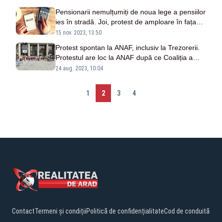
Pensionarii nemulțumiți de noua lege a pensiilor
ies în stradă. Joi, protest de amploare în fața
Guvernului
15 nov. 2023, 13:50
Protest spontan la ANAF, inclusiv la Trezorerii.
Protestul are loc la ANAF după ce Coaliția a
refuzat promisiunile făcute de Boloș angajaților
24 aug. 2023, 10:04
1
2
3
4
Contact
Termeni și condiții
Politică de confidențialitate
Cod de conduită