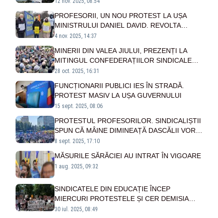
sărăcirii salariaților și a politicilor anti-muncă
12 nov. 2025, 08:54
PROFESORII, UN NOU PROTEST LA UȘA
MINISTRULUI DANIEL DAVID. REVOLTA
DASCĂLILOR UMILIȚI DE MINISTRU ȘI
4 nov. 2025, 14:37
PREȘEDINTE
MINERII DIN VALEA JIULUI, PREZENȚI LA
MITINGUL CONFEDERAȚIILOR SINDICALE
DE LA BUCUREȘTI. MAI MULTE MINE, ÎN
28 oct. 2025, 16:31
PERICOL DE ÎNCHIDERE
FUNCȚIONARII PUBLICI IES ÎN STRADĂ.
PROTEST MASIV LA UȘA GUVERNULUI
15 sept. 2025, 08:06
PROTESTUL PROFESORILOR. SINDICALIȘTII
SPUN CĂ MÂINE DIMINEAȚĂ DASCĂLII VOR
FI PREZENȚI LA CLASE, DAR NU SE VOR
8 sept. 2025, 17:10
FACE ORE
MĂSURILE SĂRĂCIEI AU INTRAT ÎN VIGOARE
1 aug. 2025, 09:32
SINDICATELE DIN EDUCAȚIE ÎNCEP
MIERCURI PROTESTELE ȘI CER DEMISIA
MINISTRULUI DANIEL DAVID. GUVERNUL
30 iul. 2025, 08:49