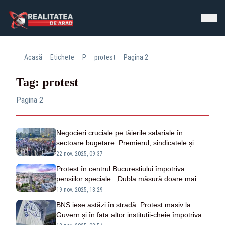
Acasă
Etichete
P
protest
Pagina 2
Tag: protest
Pagina 2
Negocieri cruciale pe tăierile salariale în
sectoare bugetare. Premierul, sindicatele și
patronatele discută săptămâna viitoare –
22 nov. 2025, 09:37
SURSE
Protest în centrul Bucureștiului împotriva
pensiilor speciale: „Dubla măsură doare mai
tare decât gaura bugetară”
19 nov. 2025, 18:29
BNS iese astăzi în stradă. Protest masiv la
Guvern și în fața altor instituții-cheie împotriva