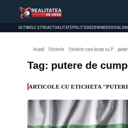
ULTIMELE ȘTIRI
ACTUALITATE
POLITICA
ECONOMIE
SOCIAL
SA
Acasă
Etichete
Etichete care încep cu P
puter
Tag: putere de cump
ARTICOLE CU ETICHETA "PUTER