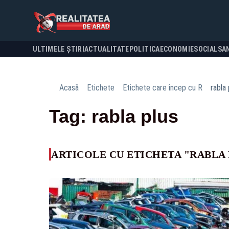
ULTIMELE ȘTIRI
ACTUALITATE
POLITICA
ECONOMIE
SOCIAL
SA
Acasă
Etichete
Etichete care încep cu R
rabla 
Tag: rabla plus
ARTICOLE CU ETICHETA "RABLA 