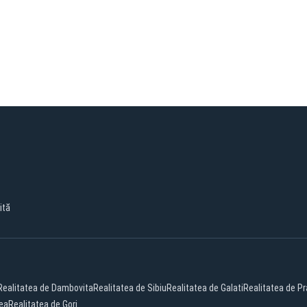
ită
Realitatea de Dambovita
Realitatea de Sibiu
Realitatea de Galati
Realitatea de P
dea
Realitatea de Gorj