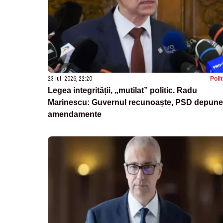
23 iul. 2026, 22:20
Poli
Legea integrității, „mutilat” politic. Radu
Marinescu: Guvernul recunoaște, PSD depune
amendamente