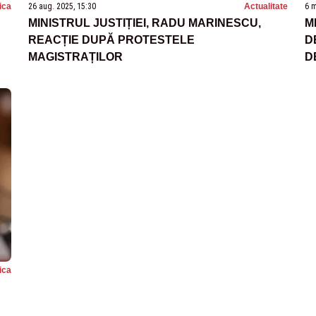
tica
26 aug. 2025, 15:30
Actualitate
6 m
MINISTRUL JUSTIȚIEI, RADU MARINESCU,
M
REACȚIE DUPĂ PROTESTELE
D
MAGISTRAȚILOR
D
U
tica