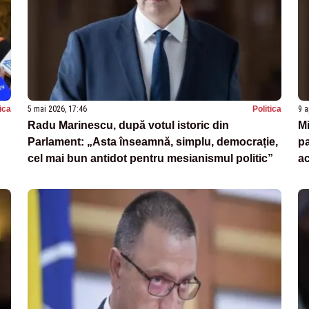
tica
5 mai 2026, 17:46
Politica
9 a
Radu Marinescu, după votul istoric din
Mi
Parlament: „Asta înseamnă, simplu, democrație,
pa
cel mai bun antidot pentru mesianismul politic”
a
or