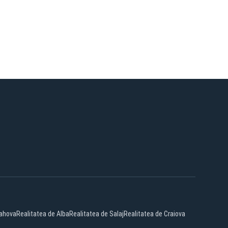
rahova
Realitatea de Alba
Realitatea de Salaj
Realitatea de Craiova