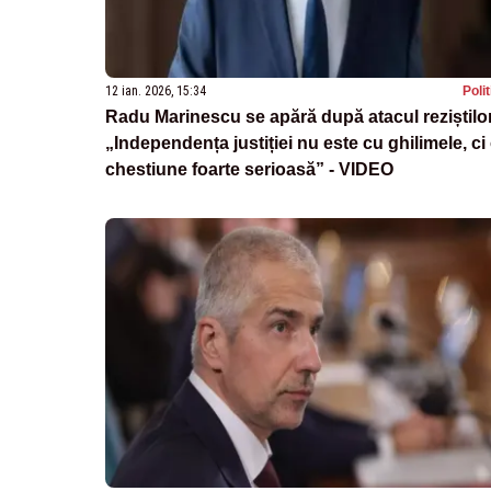
12 ian. 2026, 15:34
Poli
Radu Marinescu se apără după atacul reziștilo
„Independența justiției nu este cu ghilimele, ci
chestiune foarte serioasă” - VIDEO