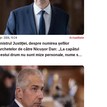
pr. 2026, 10:24
Actualitate
nistrul Justiției, despre numirea șefilor
rchetelor de către Nicușor Dan: „La capătul
cestui drum nu sunt mize personale, nume sau
golii”