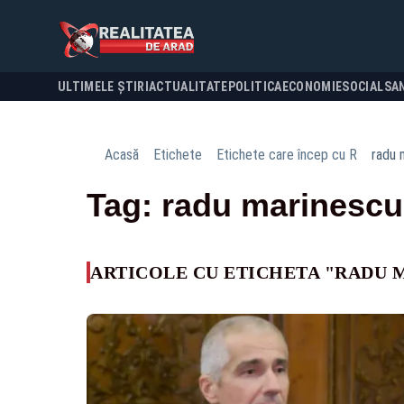
ULTIMELE ȘTIRI
ACTUALITATE
POLITICA
ECONOMIE
SOCIAL
SA
Acasă
Etichete
Etichete care încep cu R
radu 
Tag: radu marinescu
ARTICOLE CU ETICHETA "RADU 