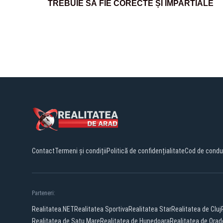
TREBUIE SĂ FIE CORECTE ȘI IMPARTIALE
Contact
Termeni și condiții
Politică de confidențialitate
Cod de condu
Parteneri:
Realitatea.NET
Realitatea Sportiva
Realitatea Star
Realitatea de Cluj
Realitatea de Satu Mare
Realitatea de Hunedoara
Realitatea de Ora