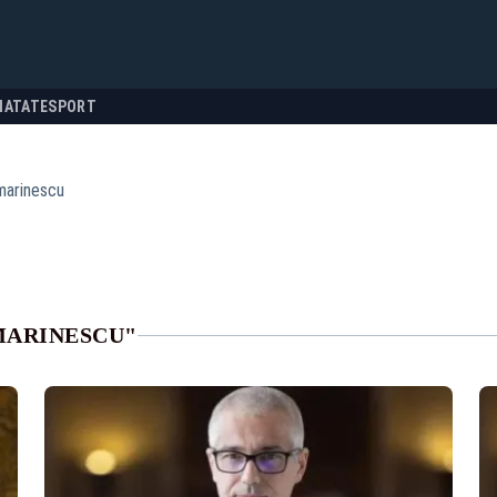
NATATE
SPORT
marinescu
MARINESCU"