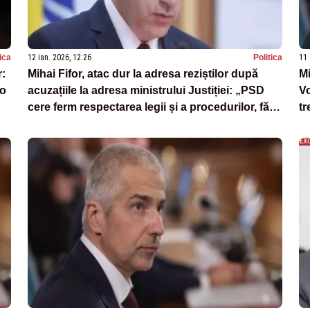
tica
12 ian. 2026, 12:26
Politica
11 
r:
Mihai Fifor, atac dur la adresa reziștilor după
Mi
 o
acuzațiile la adresa ministrului Justiției: „PSD
Vo
cere ferm respectarea legii și a procedurilor, fără
tr
ingerințe politice”
in