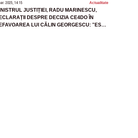
ar. 2025, 14:15
Actualitate
INISTRUL JUSTIȚIEI, RADU MARINESCU,
ECLARAȚII DESPRE DECIZIA CE4DO ÎN
EFAVOAREA LUI CĂLIN GEORGESCU: ”ESTE
N PROCES CÂȘTIGAT DE ROMÂNIA!”