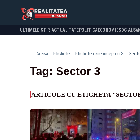
ULTIMELE ȘTIRI
ACTUALITATE
POLITICA
ECONOMIE
SOCIAL
SA
Acasă
Etichete
Etichete care încep cu S
Secto
Tag: Sector 3
ARTICOLE CU ETICHETA "SECTOR