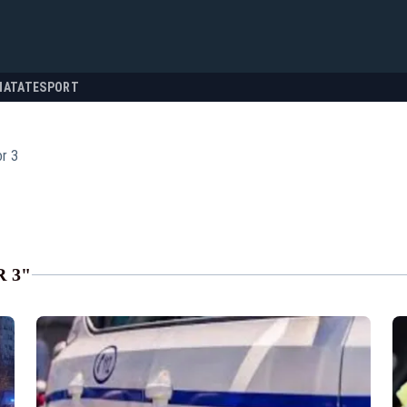
NATATE
SPORT
r 3
 3"