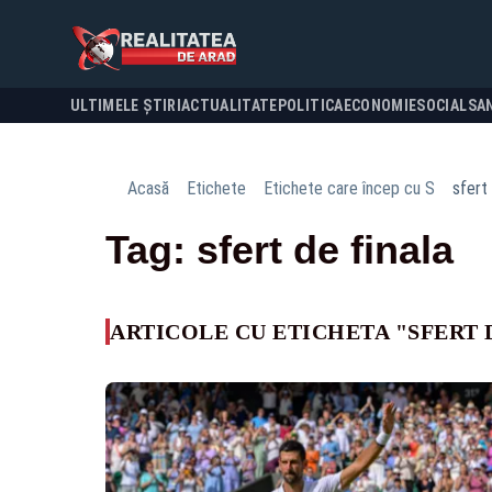
ULTIMELE ȘTIRI
ACTUALITATE
POLITICA
ECONOMIE
SOCIAL
SA
Acasă
Etichete
Etichete care încep cu S
sfert 
Tag: sfert de finala
ARTICOLE CU ETICHETA "SFERT 