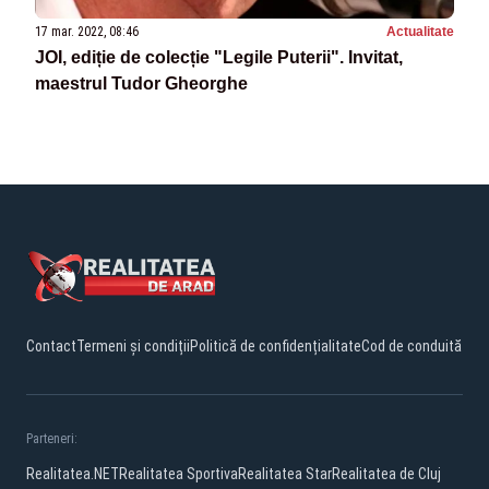
17 mar. 2022, 08:46
Actualitate
JOI, ediție de colecție "Legile Puterii". Invitat,
maestrul Tudor Gheorghe
Contact
Termeni și condiții
Politică de confidențialitate
Cod de conduită
Parteneri:
Realitatea.NET
Realitatea Sportiva
Realitatea Star
Realitatea de Cluj