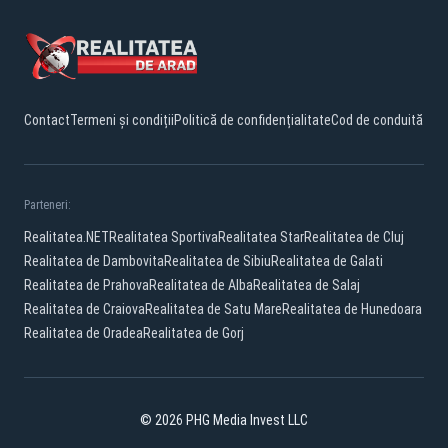
Contact
Termeni și condiții
Politică de confidențialitate
Cod de conduită
Parteneri:
Realitatea.NET
Realitatea Sportiva
Realitatea Star
Realitatea de Cluj
Realitatea de Dambovita
Realitatea de Sibiu
Realitatea de Galati
Realitatea de Prahova
Realitatea de Alba
Realitatea de Salaj
Realitatea de Craiova
Realitatea de Satu Mare
Realitatea de Hunedoara
Realitatea de Oradea
Realitatea de Gorj
© 2026 PHG Media Invest LLC
Facebook
YouTube