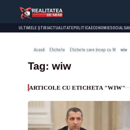
ULTIMELE ȘTIRI
ACTUALITATE
POLITICA
ECONOMIE
SOCIAL
SA
Acasă
Etichete
Etichete care încep cu W
wiw
Tag: wiw
ARTICOLE CU ETICHETA "WIW"