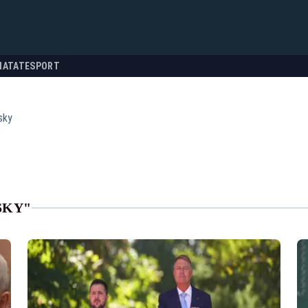
NATATE
SPORT
sky
SKY"