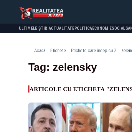
ULTIMELE ȘTIRI
ACTUALITATE
POLITICA
ECONOMIE
SOCIAL
SA
Acasă
Etichete
Etichete care încep cu Z
zelen
Tag: zelensky
ARTICOLE CU ETICHETA "ZELEN