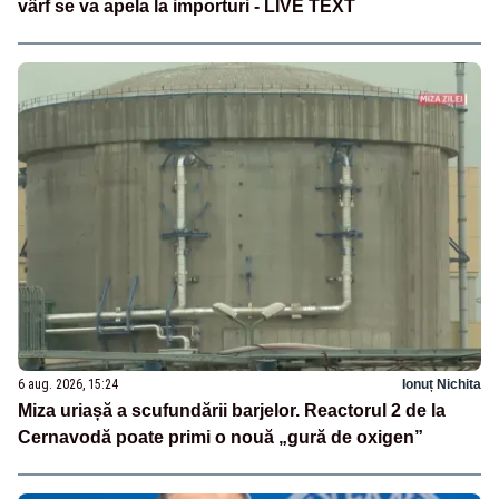
vârf se va apela la importuri - LIVE TEXT
6 aug. 2026, 15:24
Ionuț Nichita
Miza uriașă a scufundării barjelor. Reactorul 2 de la
Cernavodă poate primi o nouă „gură de oxigen”