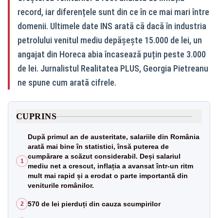
record, iar diferențele sunt din ce în ce mai mari între
domenii. Ultimele date INS arată că dacă în industria
petrolului venitul mediu depășește 15.000 de lei, un
angajat din Horeca abia încasează puțin peste 3.000
de lei. Jurnalistul Realitatea PLUS, Georgia Pietreanu
ne spune cum arată cifrele.
CUPRINS
După primul an de austeritate, salariile din România
arată mai bine în statistici, însă puterea de
cumpărare a scăzut considerabil. Deși salariul
1
mediu net a crescut, inflația a avansat într-un ritm
mult mai rapid și a erodat o parte importantă din
veniturile românilor.
570 de lei pierduți din cauza scumpirilor
2