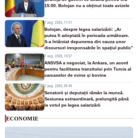
15:00. Bolojan nu a obținut toate avizele
7 aug. 2026, 11:51
Bolojan, despre legea salarizării: „Ar
putea fi adoptată în perioada următoare.
S-a întârziat depunerea din cauza unor
discursuri iresponsabile în spaţiul public”
7 aug. 2026, 10:57
ANSVSA a negociat, la Ankara, un acord
pentru facilitarea tranzitului prin Turcia al
carcaselor de ovine și bovine
7 aug. 2026, 09:49
Senatorii și deputații rămân la muncă.
Sesiunea extraordinară, prelungită până
la votul pe legea salarizării
ECONOMIE