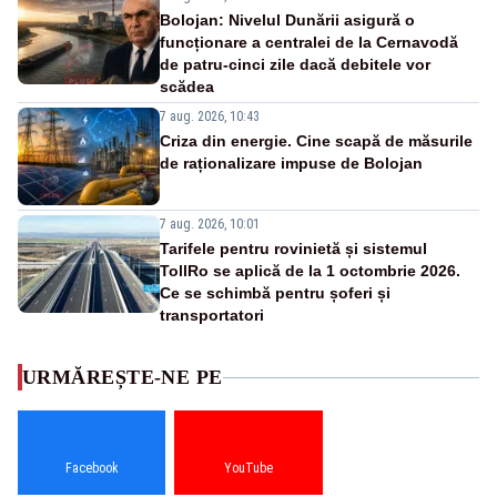
Bolojan: Nivelul Dunării asigură o
funcționare a centralei de la Cernavodă
de patru-cinci zile dacă debitele vor
scădea
7 aug. 2026, 10:43
Criza din energie. Cine scapă de măsurile
de raționalizare impuse de Bolojan
7 aug. 2026, 10:01
Tarifele pentru rovinietă și sistemul
TollRo se aplică de la 1 octombrie 2026.
Ce se schimbă pentru șoferi și
transportatori
URMĂREȘTE-NE PE
Facebook
YouTube