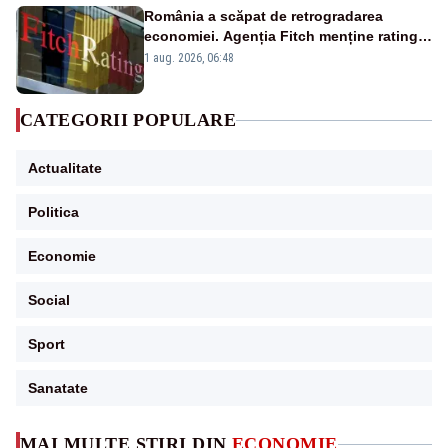
România a scăpat de retrogradarea
economiei. Agenția Fitch menține ratingul
„BBB-” cu perspectivă negativă
1 aug. 2026, 06:48
CATEGORII POPULARE
Actualitate
Politica
Economie
Social
Sport
Sanatate
MAI MULTE ȘTIRI DIN
ECONOMIE