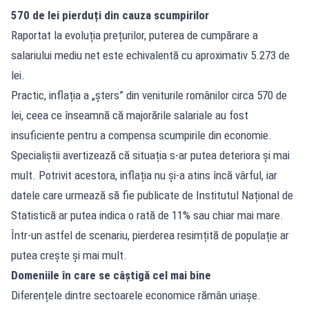
570 de lei pierduți din cauza scumpirilor
Raportat la evoluția prețurilor, puterea de cumpărare a
salariului mediu net este echivalentă cu aproximativ 5.273 de
lei.
Practic, inflația a „șters” din veniturile românilor circa 570 de
lei, ceea ce înseamnă că majorările salariale au fost
insuficiente pentru a compensa scumpirile din economie.
Specialiștii avertizează că situația s-ar putea deteriora și mai
mult. Potrivit acestora, inflația nu și-a atins încă vârful, iar
datele care urmează să fie publicate de Institutul Național de
Statistică ar putea indica o rată de 11% sau chiar mai mare.
Într-un astfel de scenariu, pierderea resimțită de populație ar
putea crește și mai mult.
Domeniile în care se câștigă cel mai bine
Diferențele dintre sectoarele economice rămân uriașe.