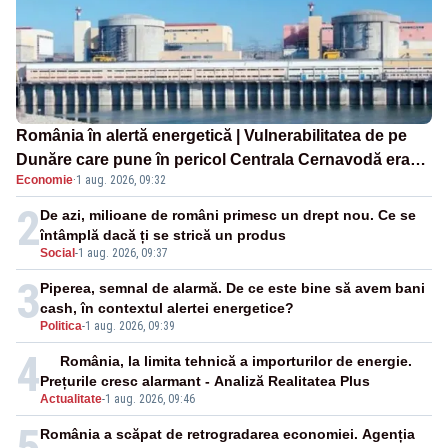
România în alertă energetică | Vulnerabilitatea de pe
Dunăre care pune în pericol Centrala Cernavodă era
Economie
·
1 aug. 2026, 09:32
cunoscută de pe vremea lui Ceaușescu
2
De azi, milioane de români primesc un drept nou. Ce se
întâmplă dacă ți se strică un produs
Social
-
1 aug. 2026, 09:37
3
Piperea, semnal de alarmă. De ce este bine să avem bani
cash, în contextul alertei energetice?
Politica
-
1 aug. 2026, 09:39
4
România, la limita tehnică a importurilor de energie.
Prețurile cresc alarmant - Analiză Realitatea Plus
Actualitate
-
1 aug. 2026, 09:46
5
România a scăpat de retrogradarea economiei. Agenția