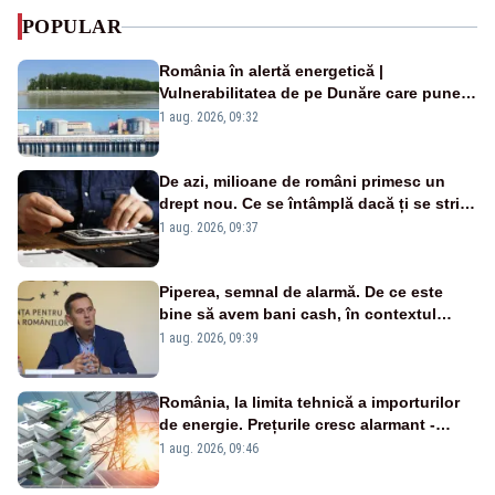
POPULAR
România în alertă energetică |
Vulnerabilitatea de pe Dunăre care pune
în pericol Centrala Cernavodă era
1 aug. 2026, 09:32
cunoscută de pe vremea lui Ceaușescu
De azi, milioane de români primesc un
drept nou. Ce se întâmplă dacă ți se strică
un produs
1 aug. 2026, 09:37
Piperea, semnal de alarmă. De ce este
bine să avem bani cash, în contextul
alertei energetice?
1 aug. 2026, 09:39
România, la limita tehnică a importurilor
de energie. Prețurile cresc alarmant -
Analiză Realitatea Plus
1 aug. 2026, 09:46