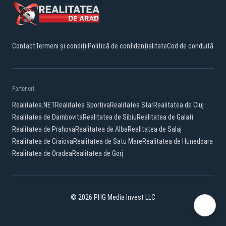
Contact
Termeni și condiții
Politică de confidențialitate
Cod de conduită
Parteneri:
Realitatea.NET
Realitatea Sportiva
Realitatea Star
Realitatea de Cluj
Realitatea de Dambovita
Realitatea de Sibiu
Realitatea de Galati
Realitatea de Prahova
Realitatea de Alba
Realitatea de Salaj
Realitatea de Craiova
Realitatea de Satu Mare
Realitatea de Hunedoara
Realitatea de Oradea
Realitatea de Gorj
© 2026 PHG Media Invest LLC
Facebook
YouTube