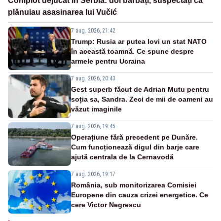
Complot dejucat în Serbia: doi bărbați, suspectați că
plănuiau asasinarea lui Vučić
7 aug. 2026, 21:42
Trump: Rusia ar putea lovi un stat NATO
în această toamnă. Ce spune despre
armele pentru Ucraina
7 aug. 2026, 20:43
Gest superb făcut de Adrian Mutu pentru
soția sa, Sandra. Zeci de mii de oameni au
văzut imaginile
7 aug. 2026, 19:45
Operațiune fără precedent pe Dunăre.
Cum funcționează digul din barje care
ajută centrala de la Cernavodă
7 aug. 2026, 19:17
România, sub monitorizarea Comisiei
Europene din cauza crizei energetice. Ce
cere Victor Negrescu