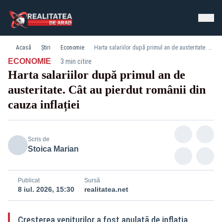
Acasă
Știri
Economie
Harta salariilor după primul an de austeritate. Cât au pierdut românii din cauza inflației
·
ECONOMIE
3 min citire
Harta salariilor după primul an de
austeritate. Cât au pierdut românii din
cauza inflației
Scris de
Stoica Marian
Publicat
Sursă
8 iul. 2026, 15:30
realitatea.net
Creșterea veniturilor a fost anulată de inflația