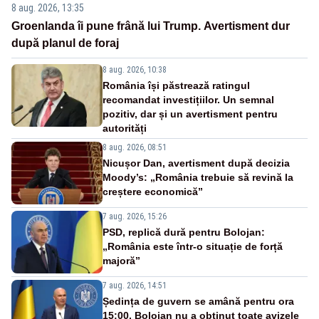
8 aug. 2026, 13:35
Groenlanda îi pune frână lui Trump. Avertisment dur
după planul de foraj
8 aug. 2026, 10:38
România își păstrează ratingul
recomandat investițiilor. Un semnal
pozitiv, dar și un avertisment pentru
autorități
8 aug. 2026, 08:51
Nicușor Dan, avertisment după decizia
Moody’s: „România trebuie să revină la
creștere economică”
7 aug. 2026, 15:26
PSD, replică dură pentru Bolojan:
„România este într-o situație de forță
majoră”
7 aug. 2026, 14:51
Ședința de guvern se amână pentru ora
15:00. Bolojan nu a obținut toate avizele