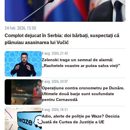
24 feb. 2026, 15:50
Complot dejucat în Serbia: doi bărbați, suspectați că
plănuiau asasinarea lui Vučić
8 aug. 2026, 21:42
Zelenski trage un semnal de alarmă:
„Rachetele voastre ar putea salva vieți”
8 aug. 2026, 20:07
Operațiune contra cronometru pe Dunăre.
Ultimele două barje sunt scufundate
pentru Cernavodă
8 aug. 2026, 18:31
Adio, alerte de poliție pe Waze? Decizia
luată de Curtea de Justiție a UE