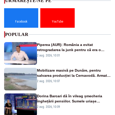
URMĂREȘTE-NE PE
Facebook
YouTube
POPULAR
Piperea (AUR): România a evitat
retrogradarea la junk pentru că era o
catastrofă pentru bănci și fondurile de
2 aug. 2026, 10:01
pensii
Mobilizare masivă pe Dunăre, pentru
salvarea producției la Cernavodă. Armata
va detona o stâncă și va devia apa
2 aug. 2026, 10:07
fluviului - IMAGINI AERIENE
Dorina Barcari dă în vileag șmecheria
înghețării pensiilor. Sumele uriașe
pierdute de fiecare român
2 aug. 2026, 10:09