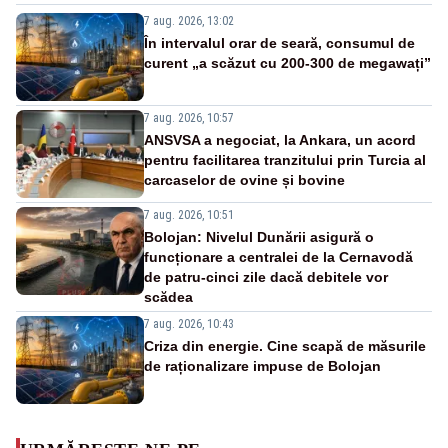
7 aug. 2026, 13:02
În intervalul orar de seară, consumul de
curent „a scăzut cu 200-300 de megawați”
7 aug. 2026, 10:57
ANSVSA a negociat, la Ankara, un acord
pentru facilitarea tranzitului prin Turcia al
carcaselor de ovine și bovine
7 aug. 2026, 10:51
Bolojan: Nivelul Dunării asigură o
funcționare a centralei de la Cernavodă
de patru-cinci zile dacă debitele vor
scădea
7 aug. 2026, 10:43
Criza din energie. Cine scapă de măsurile
de raționalizare impuse de Bolojan