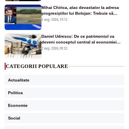
Mihai Chirica, atac devastator la adresa
progresiștilor lui Bolojan: Trebuie să
protejăm și natura, dar nu șținem omaneii
2 aug. 2026, 10:12
în stare permanentă de alertă
Daniel Udrescu: De ce patrimoniul va
deveni conceptul central al economiei
viitoare?
2 aug. 2026, 09:22
CATEGORII POPULARE
Actualitate
Politica
Economie
Social