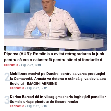
Piperea (AUR): România a evitat retrogradarea la junk
pentru că era o catastrofă pentru bănci și fondurile de
Economie
·
2 aug. 2026, 10:01
pensii
2
Mobilizare masivă pe Dunăre, pentru salvarea producției
la Cernavodă. Armata va detona o stâncă și va devia apa
fluviului - IMAGINI AERIENE
Economie
-
2 aug. 2026, 10:07
3
Dorina Barcari dă în vileag șmecheria înghețării pensiilor.
Sumele uriașe pierdute de fiecare român
Economie
-
2 aug. 2026, 10:09