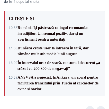
de la începutul anului.
CITEȘTE ȘI
România își păstrează ratingul recomandat
10:38
investițiilor. Un semnal pozitiv, dar și un
avertisment pentru autorități
Dunărea crește ușor la intrarea în țară, dar
14:03
rămâne mult sub media lunii august
În intervalul orar de seară, consumul de curent „a
13:02
scăzut cu 200-300 de megawați”
ANSVSA a negociat, la Ankara, un acord pentru
10:57
facilitarea tranzitului prin Turcia al carcaselor de
ovine și bovine