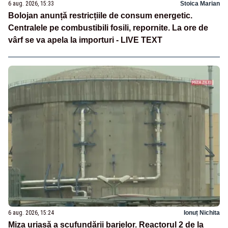
6 aug. 2026, 15:33
Stoica Marian
Bolojan anunță restricțiile de consum energetic.
Centralele pe combustibili fosili, repornite. La ore de
vârf se va apela la importuri - LIVE TEXT
6 aug. 2026, 15:24
Ionuț Nichita
Miza uriașă a scufundării barjelor. Reactorul 2 de la