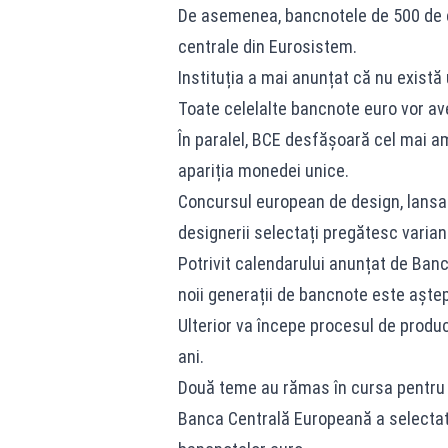
De asemenea, bancnotele de 500 de e
centrale din Eurosistem.
Instituția a mai anunțat că nu exist
Toate celelalte bancnote euro vor a
În paralel, BCE desfășoară cel mai a
apariția monedei unice.
Concursul european de design, lansat 
designerii selectați pregătesc variant
Potrivit calendarului anunțat de Banc
noii generații de bancnote este aștep
Ulterior va începe procesul de producț
ani.
Două teme au rămas în cursa pentru 
Banca Centrală Europeană a selectat d