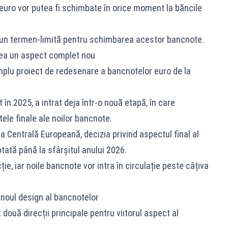
uro vor putea fi schimbate în orice moment la băncile
ă un termen-limită pentru schimbarea acestor bancnote.
vea un aspect complet nou
mplu proiect de redesenare a bancnotelor euro de la
în 2025, a intrat deja într-o nouă etapă, în care
ele finale ale noilor bancnote.
a Centrală Europeană, decizia privind aspectul final al
tată până la sfârșitul anului 2026.
ie, iar noile bancnote vor intra în circulație peste câțiva
noul design al bancnotelor
ouă direcții principale pentru viitorul aspect al