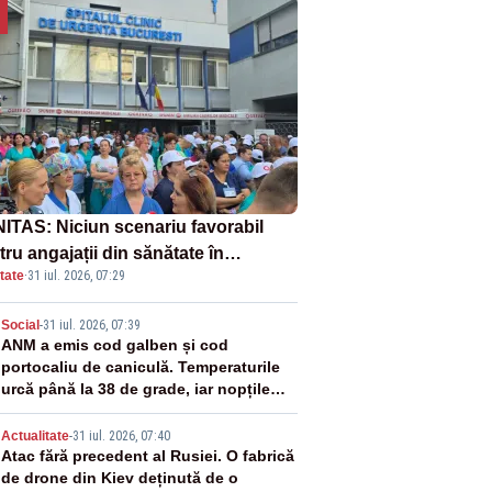
ITAS: Niciun scenariu favorabil
ru angajații din sănătate în
tate
·
31 iul. 2026, 07:29
ectul Legii salarizării
2
Social
-
31 iul. 2026, 07:39
ANM a emis cod galben și cod
portocaliu de caniculă. Temperaturile
urcă până la 38 de grade, iar nopțile
devin tropicale
3
Actualitate
-
31 iul. 2026, 07:40
Atac fără precedent al Rusiei. O fabrică
de drone din Kiev deținută de o