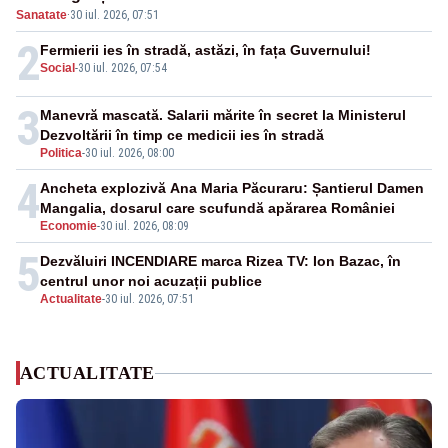
Sanatate
·
30 iul. 2026, 07:51
2
Fermierii ies în stradă, astăzi, în fața Guvernului!
Social
-
30 iul. 2026, 07:54
3
Manevră mascată. Salarii mărite în secret la Ministerul
Dezvoltării în timp ce medicii ies în stradă
Politica
-
30 iul. 2026, 08:00
4
Ancheta explozivă Ana Maria Păcuraru: Șantierul Damen
Mangalia, dosarul care scufundă apărarea României
Economie
-
30 iul. 2026, 08:09
5
Dezvăluiri INCENDIARE marca Rizea TV: Ion Bazac, în
centrul unor noi acuzații publice
Actualitate
-
30 iul. 2026, 07:51
ACTUALITATE