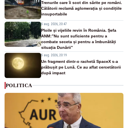
Trenurile care îi scot din sărite pe români.
Călătorii reclamă aglomerația și condițiile
insuportabile
5 aug. 2026, 20:47
Ploile și vijeliile revin în România. Șefa
ANM:”Nu sunt suficiente pentru a
combate seceta și pentru a îmbunătăți
situația Dunării”
5 aug. 2026, 20:19
Un fragment dintr-o rachetă SpaceX s-a
prăbușit pe Lună. Ce au aflat cercetătorii
după impact
POLITICA