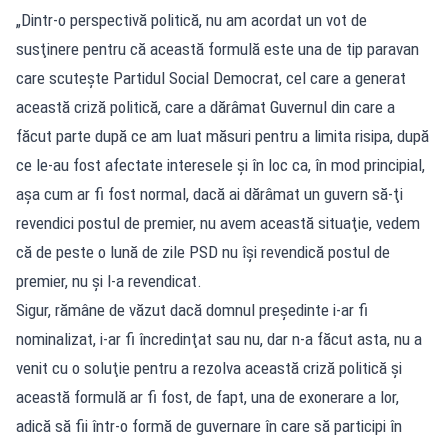
„Dintr-o perspectivă politică, nu am acordat un vot de
susţinere pentru că această formulă este una de tip paravan
care scuteşte Partidul Social Democrat, cel care a generat
această criză politică, care a dărâmat Guvernul din care a
făcut parte după ce am luat măsuri pentru a limita risipa, după
ce le-au fost afectate interesele şi în loc ca, în mod principial,
aşa cum ar fi fost normal, dacă ai dărâmat un guvern să-ţi
revendici postul de premier, nu avem această situaţie, vedem
că de peste o lună de zile PSD nu îşi revendică postul de
premier, nu şi l-a revendicat.
Sigur, rămâne de văzut dacă domnul preşedinte i-ar fi
nominalizat, i-ar fi încredinţat sau nu, dar n-a făcut asta, nu a
venit cu o soluţie pentru a rezolva această criză politică şi
această formulă ar fi fost, de fapt, una de exonerare a lor,
adică să fii într-o formă de guvernare în care să participi în