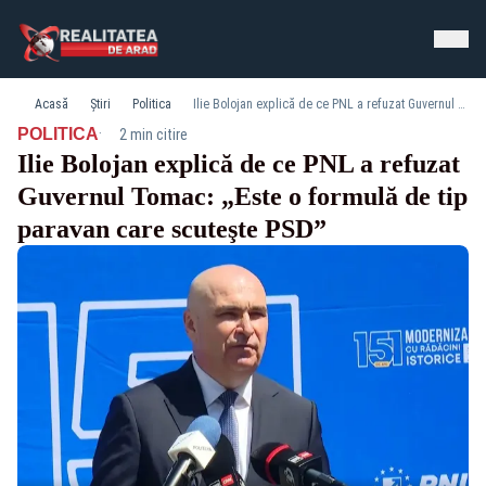
Acasă
Știri
Politica
Ilie Bolojan explică de ce PNL a refuzat Guvernul Tomac: „Este o formulă de tip paravan care scuteşte PSD”
·
POLITICA
2 min citire
Ilie Bolojan explică de ce PNL a refuzat
Guvernul Tomac: „Este o formulă de tip
paravan care scuteşte PSD”