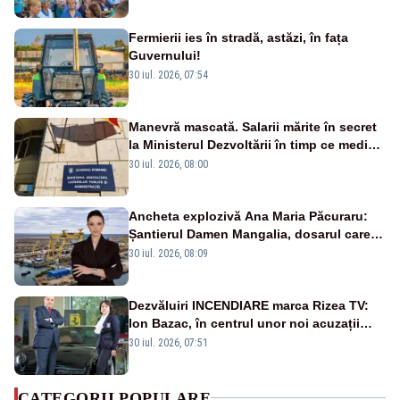
Fermierii ies în stradă, astăzi, în fața
Guvernului!
30 iul. 2026, 07:54
Manevră mascată. Salarii mărite în secret
la Ministerul Dezvoltării în timp ce medicii
ies în stradă
30 iul. 2026, 08:00
Ancheta explozivă Ana Maria Păcuraru:
Șantierul Damen Mangalia, dosarul care
scufundă apărarea României
30 iul. 2026, 08:09
Dezvăluiri INCENDIARE marca Rizea TV:
Ion Bazac, în centrul unor noi acuzații
publice
30 iul. 2026, 07:51
CATEGORII POPULARE