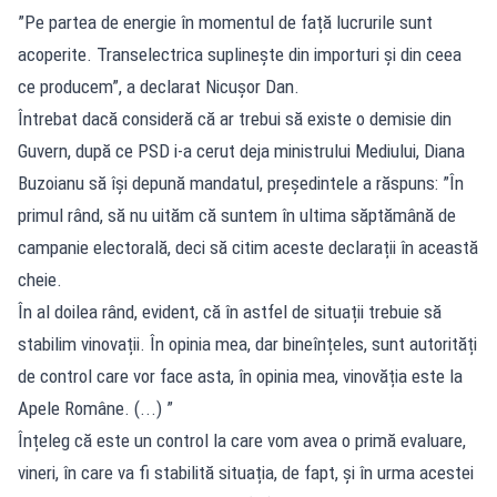
”Pe partea de energie în momentul de față lucrurile sunt
acoperite. Transelectrica suplinește din importuri și din ceea
ce producem”, a declarat Nicușor Dan.
Întrebat dacă consideră că ar trebui să existe o demisie din
Guvern, după ce PSD i-a cerut deja ministrului Mediului, Diana
Buzoianu să își depună mandatul, președintele a răspuns: ”În
primul rând, să nu uităm că suntem în ultima săptămână de
campanie electorală, deci să citim aceste declarații în această
cheie.
În al doilea rând, evident, că în astfel de situații trebuie să
stabilim vinovații. În opinia mea, dar bineînțeles, sunt autorități
de control care vor face asta, în opinia mea, vinovăția este la
Apele Române. (...) ”
Înțeleg că este un control la care vom avea o primă evaluare,
vineri, în care va fi stabilită situația, de fapt, și în urma acestei