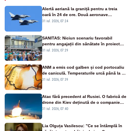
Alertă aeriană la graniță pentru a treia
oară în 24 de ore. Două aeronave
Eurofighter britanice au fost ridicate de la
31 iul. 2026, 07:24
sol
SANITAS: Niciun scenariu favorabil
pentru angajații din sănătate în proiectul
Legii salarizării
31 iul. 2026, 07:29
ANM a emis cod galben și cod portocaliu
de caniculă. Temperaturile urcă până la 38
de grade, iar nopțile devin tropicale
31 iul. 2026, 07:39
Atac fără precedent al Rusiei. O fabrică de
drone din Kiev deținută de o companie
americană, distrusă de o rachetă
31 iul. 2026, 07:40
rusească
Lia Olguța Vasilescu: ”Ce se întâmplă în