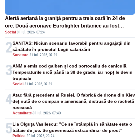
Alertă aeriană la graniță pentru a treia oară în 24 de
ore. Două aeronave Eurofighter britanice au fost
Social
·
31 iul. 2026, 07:24
ridicate de la sol
2
SANITAS: Niciun scenariu favorabil pentru angajații din
sănătate în proiectul Legii salarizării
Sanatate
-
31 iul. 2026, 07:29
3
ANM a emis cod galben și cod portocaliu de caniculă.
Temperaturile urcă până la 38 de grade, iar nopțile devin
tropicale
Social
-
31 iul. 2026, 07:39
4
Atac fără precedent al Rusiei. O fabrică de drone din Kiev
deținută de o companie americană, distrusă de o rachetă
rusească
Actualitate
-
31 iul. 2026, 07:40
5
Lia Olguța Vasilescu: ”Ce se întâmplă în sănătate este o
bătaie de joc. Se guvernează extraordinar de prost”
Politica
-
30 iul. 2026, 23:24