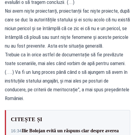
evaluări o să tragem concluzii. (...)
Noi avem niște proiectanți, proiectanții fac niște proiecte, după
care se duc la autoritățile statului și ei scriu acolo că nu există
niciun pericol și se întâmplă că ce zic ei că nu e un pericol, se
întâmplă că plouă sau sunt niște fenomene și aceste pericole
nu au fost prevenite. Asta este situația generală.
Trebuie ca în orice astfel de documentație să fie prevăzute
toate scenariile, mai ales când vorbim de apă pentru oameni.
(....) Va fi un lung proces până când o să ajungem să avem în
instituțiile statului angajări, și mai ales pe posturi de
conducere, pe criterii de meritocrație”, a mai spus președintele
României.
CITEȘTE ȘI
Ilie Bolojan evită un răspuns clar despre averea
16:34