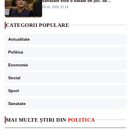
sănătate este o bătaie de joc. Se
guvernează extraordinar de prost”
30 iul. 2026, 23:24
CATEGORII POPULARE
Actualitate
Politica
Economie
Social
Sport
Sanatate
MAI MULTE ȘTIRI DIN
POLITICA