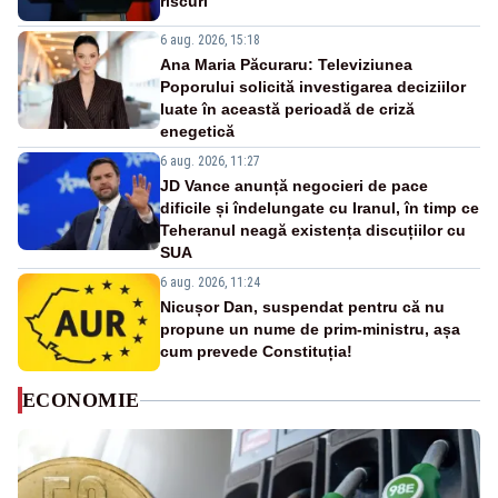
riscuri
6 aug. 2026, 15:18
Ana Maria Păcuraru: Televiziunea
Poporului solicită investigarea deciziilor
luate în această perioadă de criză
enegetică
6 aug. 2026, 11:27
JD Vance anunță negocieri de pace
dificile și îndelungate cu Iranul, în timp ce
Teheranul neagă existența discuțiilor cu
SUA
6 aug. 2026, 11:24
Nicușor Dan, suspendat pentru că nu
propune un nume de prim-ministru, așa
cum prevede Constituția!
ECONOMIE