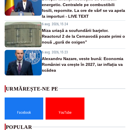
energetic. Centralele pe combustibili
fosili, repornite. La ore de vârf se va apela
la importuri - LIVE TEXT
6 aug. 2026, 15:24
Miza uriașă a scufundării barjelor.
Reactorul 2 de la Cernavodă poate primi o
nouă „gură de oxigen”
6 aug. 2026, 15:23
Alexandru Nazare, veste bună: Economia
României va crește în 2027, iar inflația va
scădea
URMĂREȘTE-NE PE
Facebook
YouTube
POPULAR