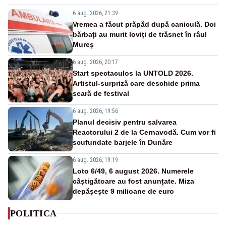
6 aug. 2026, 21:39
Vremea a făcut prăpăd după caniculă. Doi
bărbați au murit loviți de trăsnet în râul
Mureș
6 aug. 2026, 20:17
Start spectaculos la UNTOLD 2026.
Artistul-surpriză care deschide prima
seară de festival
6 aug. 2026, 19:56
Planul decisiv pentru salvarea
Reactorului 2 de la Cernavodă. Cum vor fi
scufundate barjele în Dunăre
6 aug. 2026, 19:19
Loto 6/49, 6 august 2026. Numerele
câștigătoare au fost anunțate. Miza
depășește 9 milioane de euro
POLITICA