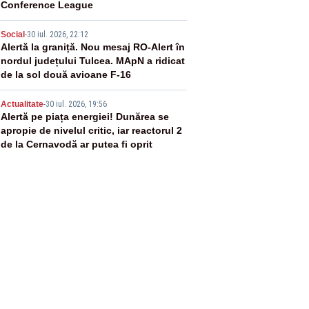
Conference League
4
Social
-
30 iul. 2026, 22:12
Alertă la graniță. Nou mesaj RO-Alert în
nordul județului Tulcea. MApN a ridicat
de la sol două avioane F-16
5
Actualitate
-
30 iul. 2026, 19:56
Alertă pe piața energiei! Dunărea se
apropie de nivelul critic, iar reactorul 2
de la Cernavodă ar putea fi oprit