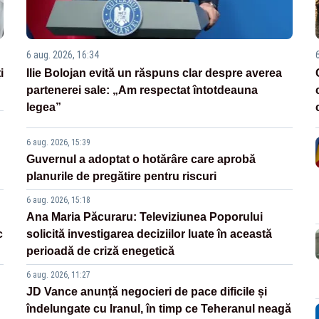
6 aug. 2026, 16:34
i
Ilie Bolojan evită un răspuns clar despre averea
partenerei sale: „Am respectat întotdeauna
legea”
6 aug. 2026, 15:39
Guvernul a adoptat o hotărâre care aprobă
planurile de pregătire pentru riscuri
6 aug. 2026, 15:18
Ana Maria Păcuraru: Televiziunea Poporului
c
solicită investigarea deciziilor luate în această
perioadă de criză enegetică
6 aug. 2026, 11:27
JD Vance anunță negocieri de pace dificile și
îndelungate cu Iranul, în timp ce Teheranul neagă