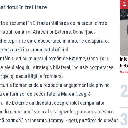
1
t totul în trei fraze
te a rezumat în 3 fraze întâlnirea de miercuri dintre
istrul român al Afacerilor Externe, Oana Țoiu.
-cheie, printre care cooperarea în materie de apărare,
 precizează în comunicatul oficial.
ntâlnit ieri cu ministrul român de Externe, Oana Țoiu.
Inte
beb
te ale dialogului strategic bilateral, inclusiv cooperarea
Actua
aut
giei și securității la frontieră.
rturile României de a respecta angajamentele privind
său ca furnizor de securitate la Marea Neagră.
ul de Externe au discutat despre rolul companiilor
 domeniul nuclear civil și al gazelor, precum și despre
ă extinsă," a transmis Tommy Pigott, purtător de cuvânt