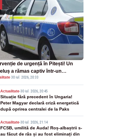
rvenție de urgență în Pitești! Un
eluș a rămas captiv într-un
litate
·
30 iul. 2026, 20:33
oturism din cauza unei defecțiuni
2
Actualitate
-
30 iul. 2026, 20:45
Situație fără precedent în Ungaria!
Peter Magyar declară criză energetică
după oprirea centralei de la Paks
3
Actualitate
-
30 iul. 2026, 21:14
FCSB, umilită de Auda! Roș-albaștrii s-
au făcut de râs și au fost eliminați din