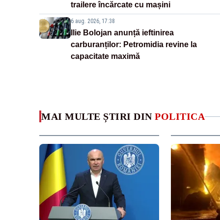
trailere încărcate cu mașini
6 aug. 2026, 17:38
Ilie Bolojan anunță ieftinirea
carburanților: Petromidia revine la
capacitate maximă
MAI MULTE ȘTIRI DIN
POLITICA