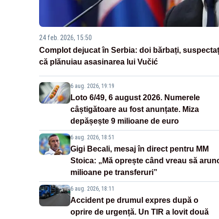
24 feb. 2026, 15:50
Complot dejucat în Serbia: doi bărbați, suspectaț
că plănuiau asasinarea lui Vučić
6 aug. 2026, 19:19
Loto 6/49, 6 august 2026. Numerele
câștigătoare au fost anunțate. Miza
depășește 9 milioane de euro
6 aug. 2026, 18:51
Gigi Becali, mesaj în direct pentru MM
Stoica: „Mă oprește când vreau să arun
milioane pe transferuri”
6 aug. 2026, 18:11
Accident pe drumul expres după o
oprire de urgență. Un TIR a lovit două