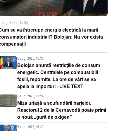
6 aug. 2026, 15:36
Cum se va întrerupe energia electrică la marii
consumatori industriali? Bolojan: Nu vor exista
compensații
6 aug. 2026, 15:33
Bolojan anunță restricțiile de consum
energetic. Centralele pe combustibili
fosili, repornite. La ore de vârf se va
apela la importuri - LIVE TEXT
6 aug. 2026, 15:24
Miza uriașă a scufundării barjelor.
Reactorul 2 de la Cernavodă poate primi
o nouă „gură de oxigen”
6 aug. 2026, 15:23