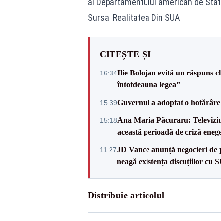
al Departamentului american de Stat
Sursa: Realitatea Din SUA
CITEȘTE ȘI
Ilie Bolojan evită un răspuns c
16:34
întotdeauna legea”
Guvernul a adoptat o hotărâre 
15:39
Ana Maria Păcuraru: Televiziune
15:18
această perioadă de criză enege
JD Vance anunță negocieri de pa
11:27
neagă existența discuțiilor cu 
Distribuie articolul