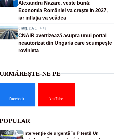
Alexandru Nazare, veste bună:
Economia României va crește în 2027,
iar inflația va scădea
6 aug. 2026, 14:43
CNAIR avertizează asupra unui portal
neautorizat din Ungaria care scumpește
rovinieta
URMĂREȘTE-NE PE
Facebook
YouTube
POPULAR
Intervenție de urgență în Pitești! Un