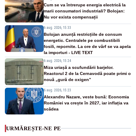
Cum se va întrerupe energia electrică la
marii consumatori industriali? Bolojan:
Nu vor exista compensații
6 aug. 2026, 15:33
Bolojan anunță restricțiile de consum
energetic. Centralele pe combustibili
fosili, repornite. La ore de vârf se va apela
la importuri - LIVE TEXT
6 aug. 2026, 15:24
Miza uriașă a scufundării barjelor.
Reactorul 2 de la Cernavodă poate primi o
nouă „gură de oxigen”
6 aug. 2026, 15:23
Alexandru Nazare, veste bună: Economia
României va crește în 2027, iar inflația va
scădea
URMĂREȘTE-NE PE