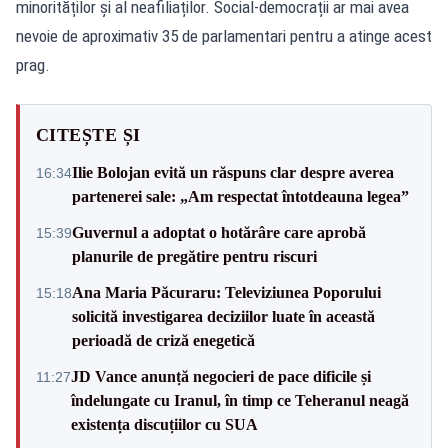
minorităților și al neafiliaților. Social-democrații ar mai avea
nevoie de aproximativ 35 de parlamentari pentru a atinge acest
prag.
CITEȘTE ȘI
Ilie Bolojan evită un răspuns clar despre averea
16:34
partenerei sale: „Am respectat întotdeauna legea”
Guvernul a adoptat o hotărâre care aprobă
15:39
planurile de pregătire pentru riscuri
Ana Maria Păcuraru: Televiziunea Poporului
15:18
solicită investigarea deciziilor luate în această
perioadă de criză enegetică
JD Vance anunță negocieri de pace dificile și
11:27
îndelungate cu Iranul, în timp ce Teheranul neagă
existența discuțiilor cu SUA