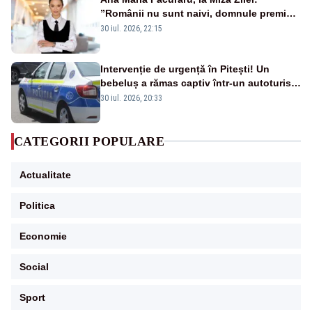
”Românii nu sunt naivi, domnule premier
Bolojan”
30 iul. 2026, 22:15
Intervenție de urgență în Pitești! Un
bebeluș a rămas captiv într-un autoturism
din cauza unei defecțiuni
30 iul. 2026, 20:33
CATEGORII POPULARE
Actualitate
Politica
Economie
Social
Sport