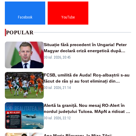
Facebook
YouTube
POPULAR
Situație fără precedent în Ungaria! Peter
Magyar declară criză energetică după
oprirea centralei de la Paks
30 iul. 2026, 20:45
FCSB, umilită de Auda! Roș-albaștrii s-au
făcut de râs și au fost eliminați din
Conference League
30 iul. 2026, 21:14
Alertă la graniță. Nou mesaj RO-Alert în
nordul județului Tulcea. MApN a ridicat de
la sol două avioane F-16
30 iul. 2026, 22:12
Ana Maria Păcuraru, la Miza Zilei: