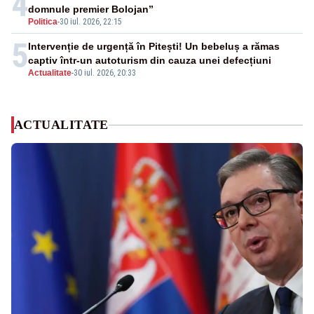
4
domnule premier Bolojan”
Politica
-
30 iul. 2026, 22:15
5
Intervenție de urgență în Pitești! Un bebeluș a rămas
captiv într-un autoturism din cauza unei defecțiuni
Actualitate
-
30 iul. 2026, 20:33
ACTUALITATE