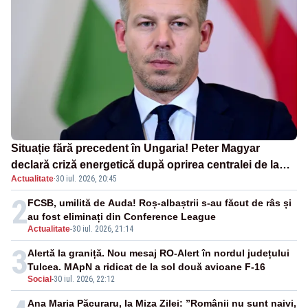
Situație fără precedent în Ungaria! Peter Magyar
declară criză energetică după oprirea centralei de la
Actualitate
·
30 iul. 2026, 20:45
Paks
2
FCSB, umilită de Auda! Roș-albaștrii s-au făcut de râs și
au fost eliminați din Conference League
Actualitate
-
30 iul. 2026, 21:14
3
Alertă la graniță. Nou mesaj RO-Alert în nordul județului
Tulcea. MApN a ridicat de la sol două avioane F-16
Social
-
30 iul. 2026, 22:12
Ana Maria Păcuraru, la Miza Zilei: ”Românii nu sunt naivi,