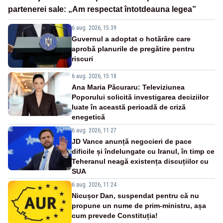
partenerei sale: „Am respectat întotdeauna legea”
6 aug. 2026, 15:39
Guvernul a adoptat o hotărâre care
aprobă planurile de pregătire pentru
riscuri
6 aug. 2026, 15:18
Ana Maria Păcuraru: Televiziunea
Poporului solicită investigarea deciziilor
luate în această perioadă de criză
enegetică
6 aug. 2026, 11:27
JD Vance anunță negocieri de pace
dificile și îndelungate cu Iranul, în timp ce
Teheranul neagă existența discuțiilor cu
SUA
6 aug. 2026, 11:24
Nicușor Dan, suspendat pentru că nu
propune un nume de prim-ministru, așa
cum prevede Constituția!