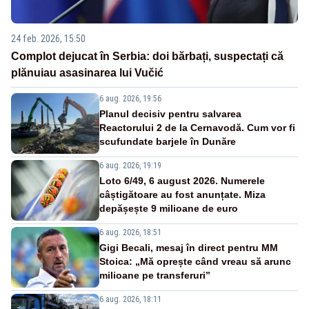
24 feb. 2026, 15:50
Complot dejucat în Serbia: doi bărbați, suspectați că
plănuiau asasinarea lui Vučić
6 aug. 2026, 19:56
Planul decisiv pentru salvarea
Reactorului 2 de la Cernavodă. Cum vor fi
scufundate barjele în Dunăre
6 aug. 2026, 19:19
Loto 6/49, 6 august 2026. Numerele
câștigătoare au fost anunțate. Miza
depășește 9 milioane de euro
6 aug. 2026, 18:51
Gigi Becali, mesaj în direct pentru MM
Stoica: „Mă oprește când vreau să arunc
milioane pe transferuri”
6 aug. 2026, 18:11