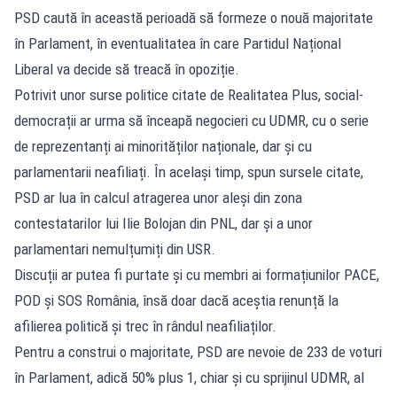
PSD caută în această perioadă să formeze o nouă majoritate
în Parlament, în eventualitatea în care Partidul Național
Liberal va decide să treacă în opoziție.
Potrivit unor surse politice citate de Realitatea Plus, social-
democrații ar urma să înceapă negocieri cu UDMR, cu o serie
de reprezentanți ai minorităților naționale, dar și cu
parlamentarii neafiliați. În același timp, spun sursele citate,
PSD ar lua în calcul atragerea unor aleși din zona
contestatarilor lui Ilie Bolojan din PNL, dar și a unor
parlamentari nemulțumiți din USR.
Discuții ar putea fi purtate și cu membri ai formațiunilor PACE,
POD și SOS România, însă doar dacă aceștia renunță la
afilierea politică și trec în rândul neafiliaților.
Pentru a construi o majoritate, PSD are nevoie de 233 de voturi
în Parlament, adică 50% plus 1, chiar și cu sprijinul UDMR, al