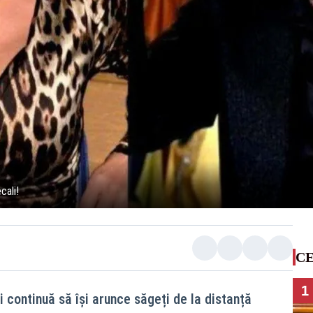
cali!
CE
1
 continuă să își arunce săgeți de la distanță