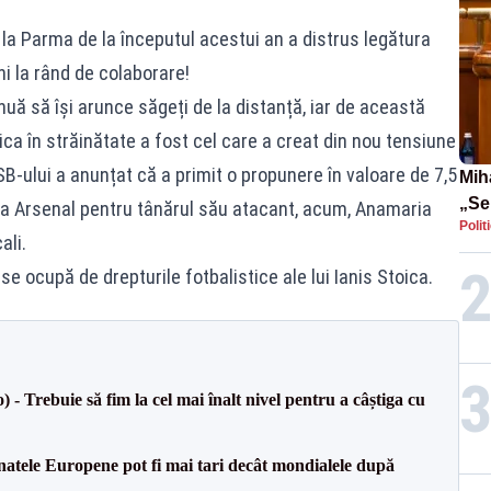
la Parma de la începutul acestui an a distrus legătura
ni la rând de colaborare!
nuă să își arunce săgeți de la distanță, iar de această
oica în străinătate a fost cel care a creat din nou tensiune
SB-ului a anunțat că a primit o propunere în valoare de 7,5
Mih
„Se
 la Arsenal pentru tânărul său atacant, acum, Anamaria
Polit
sco
ali.
a st
se ocupă de drepturile fotbalistice ale lui Ianis Stoica.
Pfiz
 Trebuie să fim la cel mai înalt nivel pentru a câștiga cu
atele Europene pot fi mai tari decât mondialele după