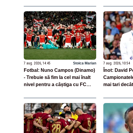
7 aug. 2026, 14:45
Stoica Marian
7 aug. 2026, 10:54
Fotbal: Nuno Campos (Dinamo)
Înot: David P
- Trebuie să fim la cel mai înalt
Campionatele
nivel pentru a câștiga cu FC
mai tari decâ
Voluntari
revenirea ruș