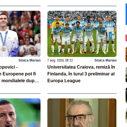
Stoica Marian
7 aug. 2026, 08:22
Stoica Marian
opovici -
Universitatea Craiova, remiză în
 Europene pot fi
Finlanda, în turul 3 preliminar al
t mondialele după
Europa League
ilor