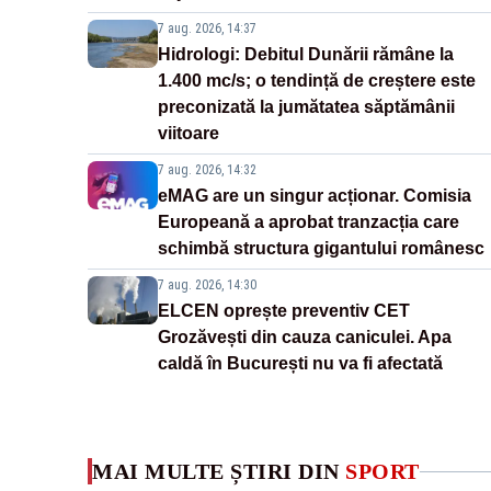
7 aug. 2026, 14:37
Hidrologi: Debitul Dunării rămâne la
1.400 mc/s; o tendință de creștere este
preconizată la jumătatea săptămânii
viitoare
7 aug. 2026, 14:32
eMAG are un singur acționar. Comisia
Europeană a aprobat tranzacția care
schimbă structura gigantului românesc
7 aug. 2026, 14:30
ELCEN oprește preventiv CET
Grozăvești din cauza caniculei. Apa
caldă în București nu va fi afectată
MAI MULTE ȘTIRI DIN
SPORT