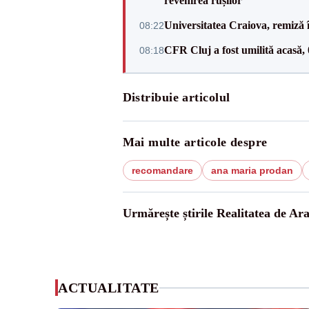
revenirea rușilor
Universitatea Craiova, remiză 
08:22
CFR Cluj a fost umilită acasă,
08:18
Distribuie articolul
Mai multe articole despre
recomandare
ana maria prodan
Urmărește știrile Realitatea de Ar
ACTUALITATE