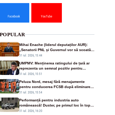
Facebook
YouTube
POPULAR
Mihai Enache (liderul deputaților AUR):
„Senatorii PNL și Guvernul vor să scoată
la vânzare bunuri publice pentru a stinge
31 iul. 2026, 15:44
datoriile pentru vaccinurile Pfizer!”
UMPMV: Menținerea ratingului de țară ar
reprezenta un semnal pozitiv pentru
România. Autoritățile trebuie să continue
31 iul. 2026, 15:51
consolidarea stabilității economice și
Peluza Nord, mesaj fără menajamente
financiare
pentru conducerea FCSB după eliminarea
rușinoasă din Conference League
31 iul. 2026, 15:54
Performanță pentru industria auto
românească! Duster, pe primul loc în topul
vânzărilor din Ucraina
31 iul. 2026, 16:20