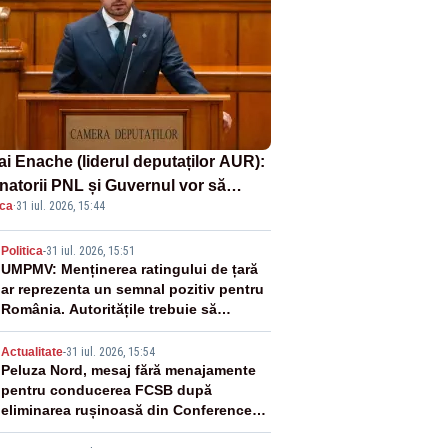
ai Enache (liderul deputaților AUR):
natorii PNL și Guvernul vor să
ica
·
31 iul. 2026, 15:44
ată la vânzare bunuri publice pentru
inge datoriile pentru vaccinurile
2
Politica
-
31 iul. 2026, 15:51
er!”
UMPMV: Menținerea ratingului de țară
ar reprezenta un semnal pozitiv pentru
România. Autoritățile trebuie să
continue consolidarea stabilității
3
economice și financiare
Actualitate
-
31 iul. 2026, 15:54
Peluza Nord, mesaj fără menajamente
pentru conducerea FCSB după
eliminarea rușinoasă din Conference
League