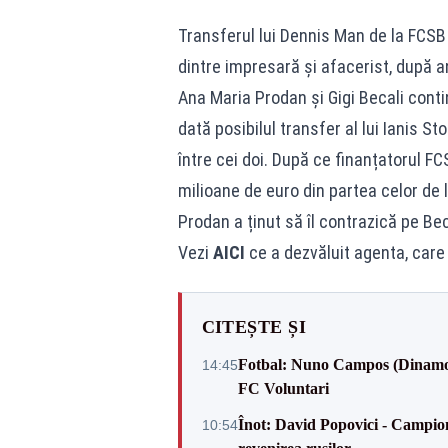
Transferul lui Dennis Man de la FCSB 
dintre impresară și afacerist, după a
Ana Maria Prodan și Gigi Becali conti
dată posibilul transfer al lui Ianis St
între cei doi. După ce finanțatorul FC
milioane de euro din partea celor de
Prodan a ținut să îl contrazică pe Bec
Vezi
AICI
ce a dezvăluit agenta, care 
CITEȘTE ȘI
Fotbal: Nuno Campos (Dinamo) -
14:45
FC Voluntari
Înot: David Popovici - Campion
10:54