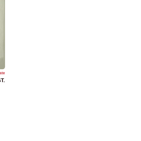
ate
T.