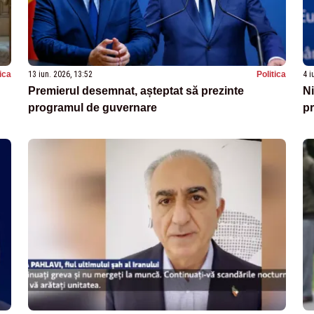
tica
13 iun. 2026, 13:52
Politica
4 i
Premierul desemnat, așteptat să prezinte
Ni
programul de guvernare
pr