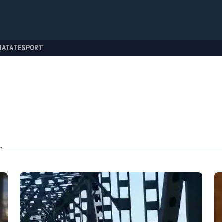
NATATE
SPORT
"