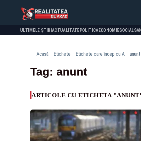
ULTIMELE ȘTIRI
ACTUALITATE
POLITICA
ECONOMIE
SOCIAL
SA
Acasă
Etichete
Etichete care încep cu A
anunt
Tag: anunt
ARTICOLE CU ETICHETA "ANUNT