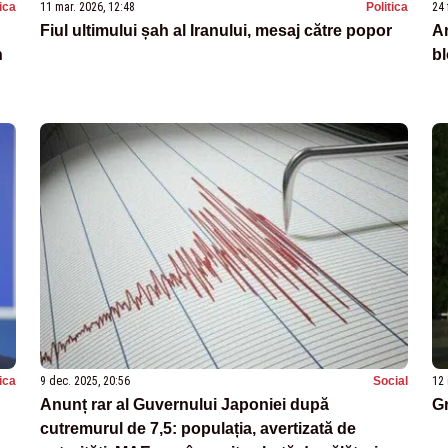
tica
11 mar. 2026, 12:48
Politica
24 
Fiul ultimului șah al Iranului, mesaj către popor
An
n
bl
tica
9 dec. 2025, 20:56
Social
12 
Anunț rar al Guvernului Japoniei după
G
cutremurul de 7,5: populația, avertizată de