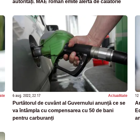
autorități. MAE român emite alertă de călătorie
ate
6 aug. 2022, 22:17
Actualitate
12 
Purtătorul de cuvânt al Guvernului anunță ce se
A
va întâmpla cu compensarea cu 50 de bani
Ed
pentru carburanți
an