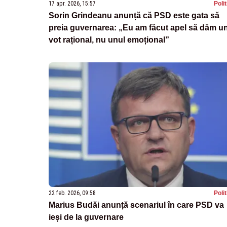
17 apr. 2026, 15:57
Poli
Sorin Grindeanu anunță că PSD este gata să
preia guvernarea: „Eu am făcut apel să dăm u
vot rațional, nu unul emoțional”
22 feb. 2026, 09:58
Poli
Marius Budăi anunță scenariul în care PSD va
ieși de la guvernare