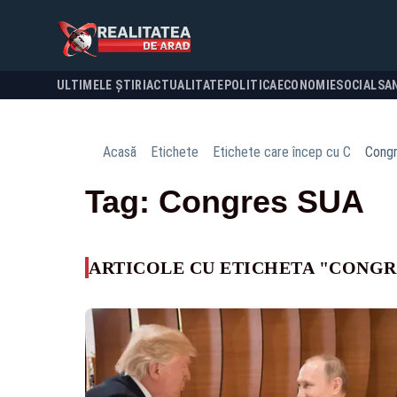
ULTIMELE ȘTIRI
ACTUALITATE
POLITICA
ECONOMIE
SOCIAL
SA
Acasă
Etichete
Etichete care încep cu C
Cong
Tag: Congres SUA
ARTICOLE CU ETICHETA "CONGR