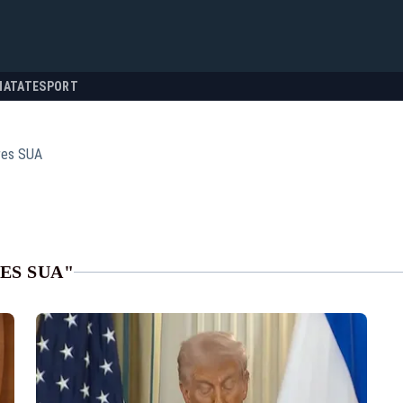
NATATE
SPORT
res SUA
ES SUA"