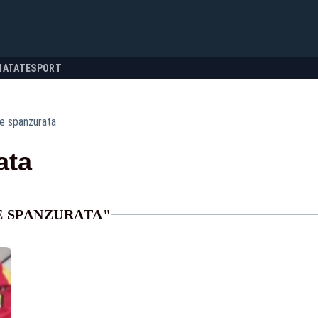
NATATE
SPORT
e spanzurata
ata
E SPANZURATA"