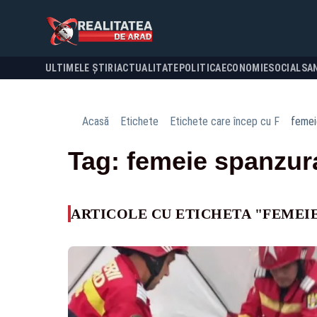
ULTIMELE ȘTIRI
ACTUALITATE
POLITICA
ECONOMIE
SOCIAL
SA
Acasă
Etichete
Etichete care încep cu F
femei
Tag: femeie spanzur
ARTICOLE CU ETICHETA "FEMEI