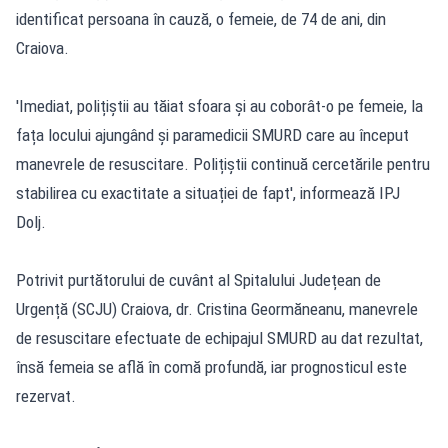
identificat persoana în cauză, o femeie, de 74 de ani, din
Craiova.
'Imediat, polițiștii au tăiat sfoara și au coborât-o pe femeie, la
fața locului ajungând și paramedicii SMURD care au început
manevrele de resuscitare. Polițiștii continuă cercetările pentru
stabilirea cu exactitate a situației de fapt', informează IPJ
Dolj.
Potrivit purtătorului de cuvânt al Spitalului Județean de
Urgență (SCJU) Craiova, dr. Cristina Geormăneanu, manevrele
de resuscitare efectuate de echipajul SMURD au dat rezultat,
însă femeia se află în comă profundă, iar prognosticul este
rezervat.