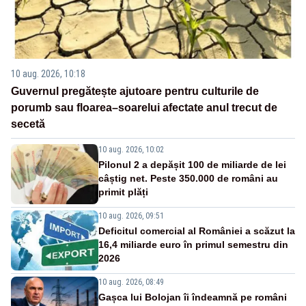
10 aug. 2026, 10:18
Guvernul pregătește ajutoare pentru culturile de
porumb sau floarea–soarelui afectate anul trecut de
secetă
10 aug. 2026, 10:02
Pilonul 2 a depășit 100 de miliarde de lei
câștig net. Peste 350.000 de români au
primit plăți
10 aug. 2026, 09:51
Deficitul comercial al României a scăzut la
16,4 miliarde euro în primul semestru din
2026
10 aug. 2026, 08:49
Gașca lui Bolojan îi îndeamnă pe români