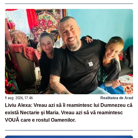
9 aug. 2026, 17:46
Realitatea de Arad
Liviu Alexa: Vreau azi sǎ îi reamintesc lui Dumnezeu cǎ
existǎ Nectarie şi Maria. Vreau azi sǎ vǎ reamintesc
VOUǍ care e rostul Oamenilor.