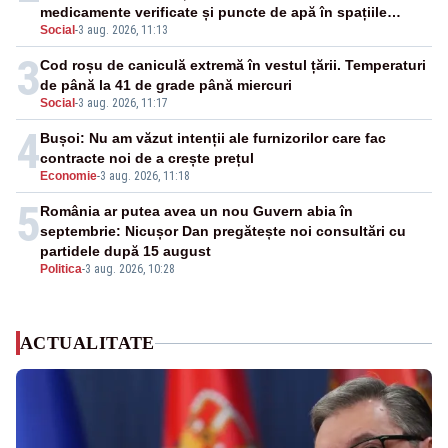
medicamente verificate și puncte de apă în spațiile
Social
-
3 aug. 2026, 11:13
publice
3
Cod roșu de caniculă extremă în vestul țării. Temperaturi
de până la 41 de grade până miercuri
Social
-
3 aug. 2026, 11:17
4
Bușoi: Nu am văzut intenții ale furnizorilor care fac
contracte noi de a crește prețul
Economie
-
3 aug. 2026, 11:18
5
România ar putea avea un nou Guvern abia în
septembrie: Nicușor Dan pregătește noi consultări cu
partidele după 15 august
Politica
-
3 aug. 2026, 10:28
ACTUALITATE