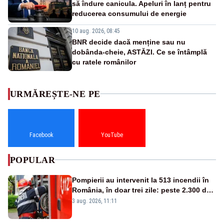
să îndure canicula. Apeluri în lanț pentru
reducerea consumului de energie
10 aug. 2026, 08:45
BNR decide dacă menține sau nu
dobânda-cheie, ASTĂZI. Ce se întâmplă
cu ratele românilor
URMĂREȘTE-NE PE
Facebook
YouTube
POPULAR
Pompierii au intervenit la 513 incendii în
România, în doar trei zile: peste 2.300 de
hectare de teren au fost afectate
3 aug. 2026, 11:11