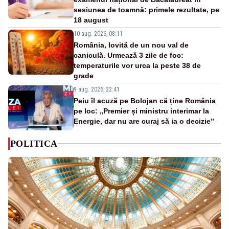
sesiunea de toamnă: primele rezultate, pe
18 august
10 aug. 2026, 08:11
România, lovită de un nou val de
caniculă. Urmează 3 zile de foc:
temperaturile vor urca la peste 38 de
grade
9 aug. 2026, 22:41
Peiu îl acuză pe Bolojan că ține România
pe loc: „Premier și ministru interimar la
Energie, dar nu are curaj să ia o decizie”
POLITICA