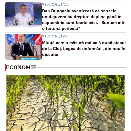
9 aug. 2026, 17:50
Dan Dungaciu avertizează că șansele
unui guvern cu drepturi depline până în
septembrie sunt foarte mici: „Suntem într-
o furtună perfectă”
9 aug. 2026, 15:40
Miruță cere o măsură radicală după atacul
de la Cluj. Legea dezinformării, din nou în
discuție
ECONOMIE