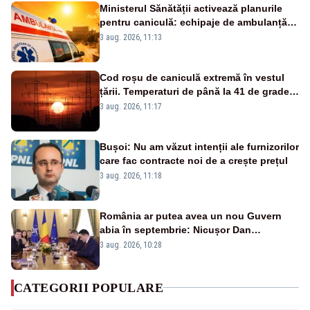
Ministerul Sănătății activează planurile
pentru caniculă: echipaje de ambulanță
suplimentate, stocuri de medicamente
3 aug. 2026, 11:13
verificate și puncte de apă în spațiile
publice
Cod roșu de caniculă extremă în vestul
țării. Temperaturi de până la 41 de grade
până miercuri
3 aug. 2026, 11:17
Bușoi: Nu am văzut intenții ale furnizorilor
care fac contracte noi de a crește prețul
3 aug. 2026, 11:18
România ar putea avea un nou Guvern
abia în septembrie: Nicușor Dan
pregătește noi consultări cu partidele
3 aug. 2026, 10:28
după 15 august
CATEGORII POPULARE