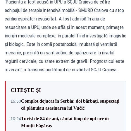
'Pacienta a fost adusă în UPU a SCJU Craiova de către
echipajul de terapie intensivă mobilă - SMURD Craiova cu stop
cardiorespirator resuscitat. A fost admisă în aria de
resuscitare a UPU, unde se află și în acest moment, primește
îngrijiri medicale complexe, în paralel fiind investigată imagistic
și biologic. Este în comă postanoxică, intubată și ventilată
mecanic, prezintă un șanț adânc de spânzurare la nivelul
regiunii cervicale, cu stare extrem de gravă. Prognosticul este
rezervat', a transmis purtătorul de cuvânt al SCJU Craiova.
CITEȘTE ȘI
Complot dejucat în Serbia: doi bărbați, suspectați
15:50
că plănuiau asasinarea lui Vučić
Turist de 84 de ani, căutat timp de opt ore în
10:24
Munții Făgăraș