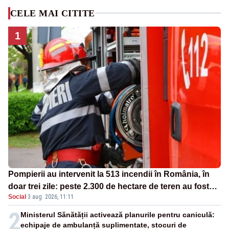
CELE MAI CITITE
1
Pompierii au intervenit la 513 incendii în România, în
doar trei zile: peste 2.300 de hectare de teren au fost
Social
·
3 aug. 2026, 11:11
afectate
2
Ministerul Sănătății activează planurile pentru caniculă:
echipaje de ambulanță suplimentate, stocuri de