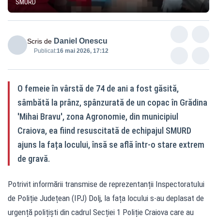
SMURD
Daniel Onescu
Scris de
Publicat:
16 mai 2026, 17:12
O femeie în vârstă de 74 de ani a fost găsită,
sâmbătă la prânz, spânzurată de un copac în Grădina
'Mihai Bravu', zona Agronomie, din municipiul
Craiova, ea fiind resuscitată de echipajul SMURD
ajuns la fața locului, însă se află într-o stare extrem
de gravă.
Potrivit informării transmise de reprezentanții Inspectoratului
de Poliție Județean (IPJ) Dolj, la fața locului s-au deplasat de
urgență polițiști din cadrul Secției 1 Poliție Craiova care au