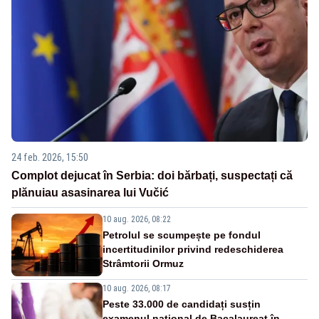
24 feb. 2026, 15:50
Complot dejucat în Serbia: doi bărbați, suspectați că
plănuiau asasinarea lui Vučić
10 aug. 2026, 08:22
Petrolul se scumpește pe fondul
incertitudinilor privind redeschiderea
Strâmtorii Ormuz
10 aug. 2026, 08:17
Peste 33.000 de candidați susțin
examenul național de Bacalaureat în