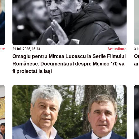
ate
29 iul. 2026, 15:33
Actualitate
3 i
Omagiu pentru Mircea Lucescu la Serile Filmului
O
Românesc. Documentarul despre Mexico ’70 va
a
fi proiectat la Iași