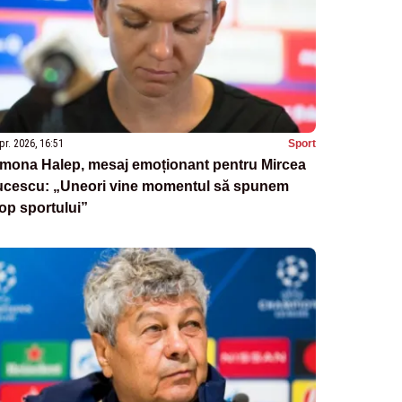
pr. 2026, 16:51
Sport
imona Halep, mesaj emoționant pentru Mircea
ucescu: „Uneori vine momentul să spunem
op sportului”