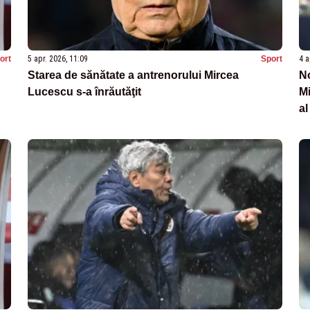
ort
5 apr. 2026, 11:09
Sport
4 a
Starea de sănătate a antrenorului Mircea
No
Lucescu s-a înrăutăţit
Mi
al