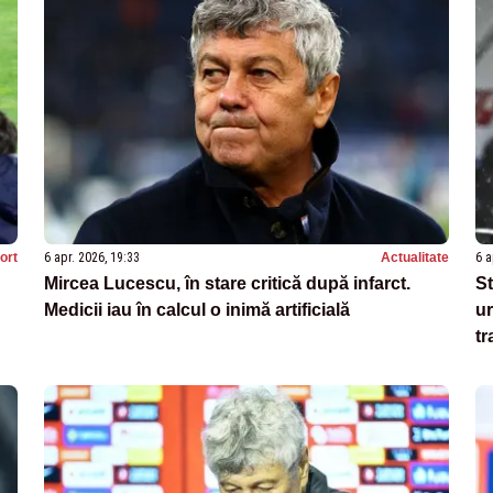
ort
6 apr. 2026, 19:33
Actualitate
6 a
Mircea Lucescu, în stare critică după infarct.
St
Medicii iau în calcul o inimă artificială
ur
tr