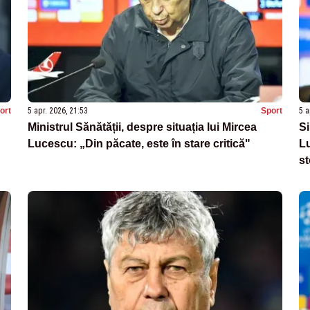
ort
5 apr. 2026, 21:53
Sport
5 a
Ministrul Sănătății, despre situația lui Mircea
S
Lucescu: „Din păcate, este în stare critică"
L
st