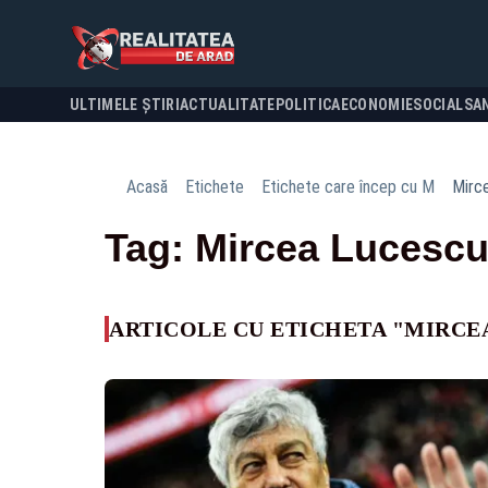
ULTIMELE ȘTIRI
ACTUALITATE
POLITICA
ECONOMIE
SOCIAL
SA
Acasă
Etichete
Etichete care încep cu M
Mirc
Tag: Mircea Lucesc
ARTICOLE CU ETICHETA "MIRCE