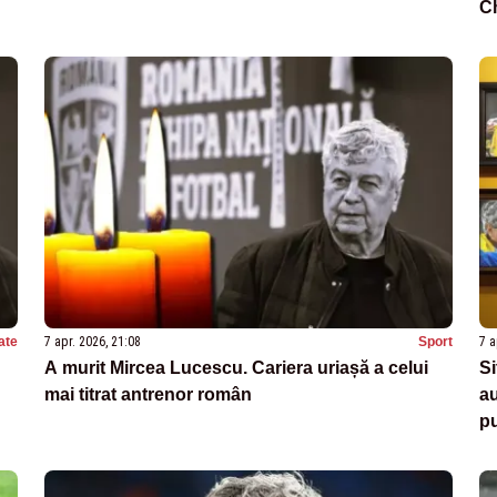
C
ate
7 apr. 2026, 21:08
Sport
7 a
A murit Mircea Lucescu. Cariera uriașă a celui
Si
mai titrat antrenor român
a
p