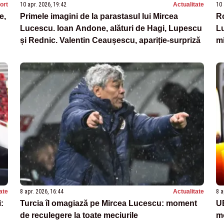
ort
10 apr. 2026, 19:42
Actualitate
10 
e,
Primele imagini de la parastasul lui Mircea
Ro
Lucescu. Ioan Andone, alături de Hagi, Lupescu
Lu
și Rednic. Valentin Ceaușescu, apariție-surpriză
mi
ate
8 apr. 2026, 16:44
Actualitate
8 a
:
Turcia îl omagiază pe Mircea Lucescu: moment
UE
de reculegere la toate meciurile
mo