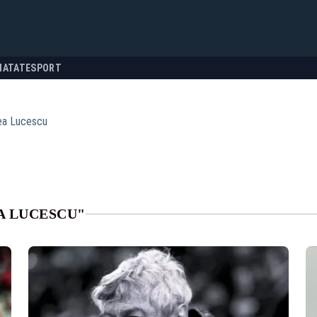
NATATE
SPORT
ea Lucescu
u
A LUCESCU"