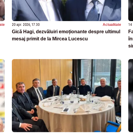
ate
20 apr. 2026, 17:30
Actualitate
14 
Gică Hagi, dezvăluiri emoționante despre ultimul
Fa
mesaj primit de la Mircea Lucescu
în
si