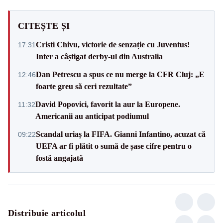
CITEȘTE ȘI
Cristi Chivu, victorie de senzație cu Juventus!
17:31
Inter a câștigat derby-ul din Australia
Dan Petrescu a spus ce nu merge la CFR Cluj: „E
12:46
foarte greu să ceri rezultate”
David Popovici, favorit la aur la Europene.
11:32
Americanii au anticipat podiumul
Scandal uriaș la FIFA. Gianni Infantino, acuzat că
09:22
UEFA ar fi plătit o sumă de șase cifre pentru o
fostă angajată
Distribuie articolul