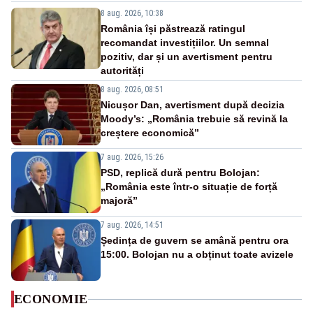
8 aug. 2026, 10:38
România își păstrează ratingul
recomandat investițiilor. Un semnal
pozitiv, dar și un avertisment pentru
autorități
8 aug. 2026, 08:51
Nicușor Dan, avertisment după decizia
Moody’s: „România trebuie să revină la
creștere economică”
7 aug. 2026, 15:26
PSD, replică dură pentru Bolojan:
„România este într-o situație de forță
majoră”
7 aug. 2026, 14:51
Ședința de guvern se amână pentru ora
15:00. Bolojan nu a obținut toate avizele
ECONOMIE