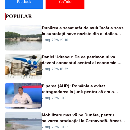
Facebook
YouTube
POPULAR
Dunărea a secat atât de mult încât a scos
la suprafață nave naziste din al doilea
război mondial
1 aug. 2026, 23:10
Daniel Udrescu: De ce patrimoniul va
deveni conceptul central al economiei
viitoare?
2 aug. 2026, 09:22
Piperea (AUR): România a evitat
retrogradarea la junk pentru că era o
catastrofă pentru bănci și fondurile de
2 aug. 2026, 10:01
pensii
Mobilizare masivă pe Dunăre, pentru
salvarea producției la Cernavodă. Armata
va detona o stâncă și va devia apa
2 aug. 2026, 10:07