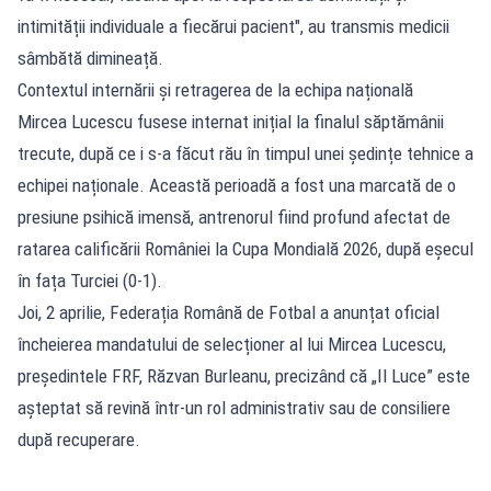
intimității individuale a fiecărui pacient", au transmis medicii
sâmbătă dimineață.
Contextul internării și retragerea de la echipa națională
Mircea Lucescu fusese internat inițial la finalul săptămânii
trecute, după ce
i s-a făcut rău
în timpul unei ședințe tehnice a
echipei naționale. Această perioadă a fost una marcată de o
presiune psihică imensă, antrenorul fiind profund afectat de
ratarea calificării României la Cupa Mondială 2026, după eșecul
în fața Turciei (0-1).
Joi, 2 aprilie, Federația Română de Fotbal a anunțat oficial
încheierea
mandatului de selecționer
al lui Mircea Lucescu,
președintele FRF, Răzvan Burleanu, precizând că „Il Luce” este
așteptat să revină într-un rol administrativ sau de consiliere
după recuperare.