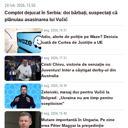
24 feb. 2026, 15:50
Complot dejucat în Serbia: doi bărbați, suspectați că
plănuiau asasinarea lui Vučić
8 aug. 2026, 18:31
Adio, alerte de poliție pe Waze? Decizia
luată de Curtea de Justiție a UE
8 aug. 2026, 17:31
Cristi Chivu, victorie de senzație cu
Juventus! Inter a câștigat derby-ul din
Australia
8 aug. 2026, 16:39
Zelenski, mesaj dur pentru Vučić la
Belgrad: „Ucraina nu are timp pentru
scepticism”
8 aug. 2026, 15:42
Mutare importantă în Ungaria. Pe cine
vrea Péter Magyar la președinție