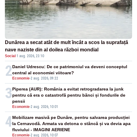
Dunărea a secat atât de mult încât a scos la suprafață
nave naziste din al doilea război mondial
Social
·
1 aug. 2026, 23:10
2
Daniel Udrescu: De ce patrimoniul va deveni conceptul
central al economiei viitoare?
Economie
-
2 aug. 2026, 09:22
3
Piperea (AUR): România a evitat retrogradarea la junk
pentru că era o catastrofă pentru bănci și fondurile de
pensii
Economie
-
2 aug. 2026, 10:01
4
Mobilizare masivă pe Dunăre, pentru salvarea producției
la Cernavodă. Armata va detona o stâncă și va devia apa
fluviului - IMAGINI AERIENE
Economie
-
2 aug. 2026, 10:07