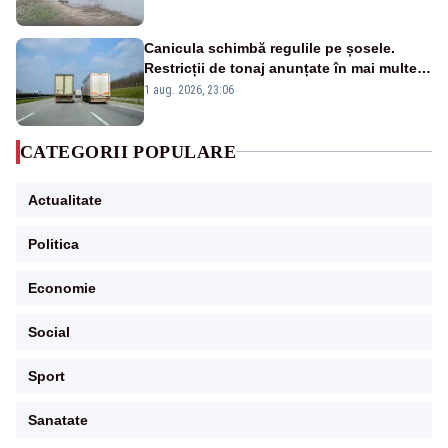
fluviului - IMAGINI AERIENE
Canicula schimbă regulile pe șosele.
Restricții de tonaj anunțate în mai multe
județe
1 aug. 2026, 23:06
CATEGORII POPULARE
Actualitate
Politica
Economie
Social
Sport
Sanatate