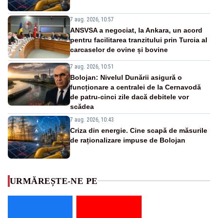
7 aug. 2026, 10:57
ANSVSA a negociat, la Ankara, un acord
pentru facilitarea tranzitului prin Turcia al
carcaselor de ovine și bovine
7 aug. 2026, 10:51
Bolojan: Nivelul Dunării asigură o
funcționare a centralei de la Cernavodă
de patru-cinci zile dacă debitele vor
scădea
7 aug. 2026, 10:43
Criza din energie. Cine scapă de măsurile
de raționalizare impuse de Bolojan
URMĂREȘTE-NE PE