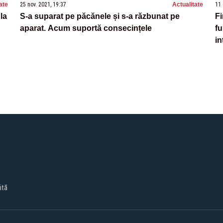
ate
25 nov. 2021, 19:37
Actualitate
11 
 la
S-a suparat pe păcănele și s-a răzbunat pe
Fi
aparat. Acum suportă consecințele
fu
in
ită