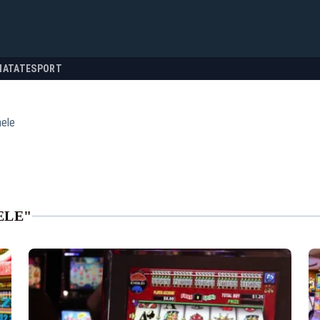
NATATE
SPORT
ele
ELE"