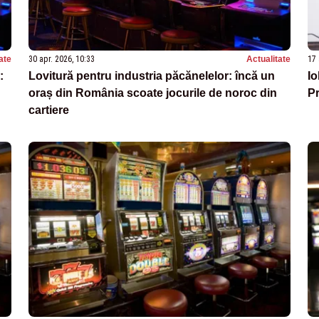
ate
30 apr. 2026, 10:33
Actualitate
17 
:
Lovitură pentru industria păcănelelor: încă un
Io
oraș din România scoate jocurile de noroc din
Pr
cartiere