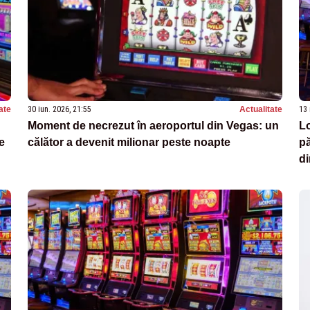
ate
30 iun. 2026, 21:55
Actualitate
13 
Moment de necrezut în aeroportul din Vegas: un
Lo
e
călător a devenit milionar peste noapte
pă
di