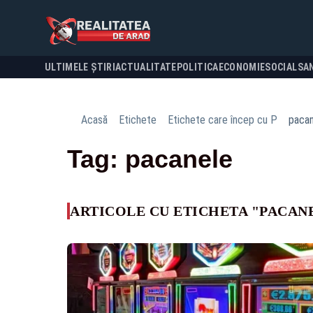
ULTIMELE ȘTIRI
ACTUALITATE
POLITICA
ECONOMIE
SOCIAL
SA
Acasă
Etichete
Etichete care încep cu P
pacan
Tag: pacanele
ARTICOLE CU ETICHETA "PACAN