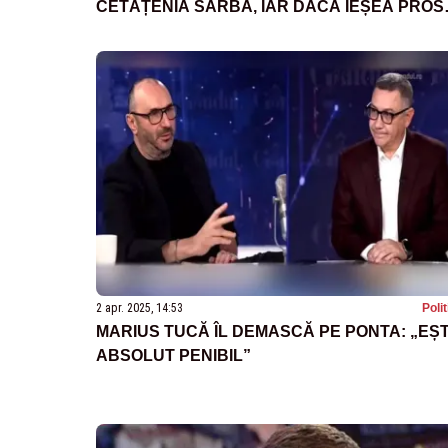
CETĂȚENIA SÂRBĂ, IAR DACĂ IEȘEA PROS
CU DOSARELE VOIA SĂ MEARGĂ ÎN SERBIA
2 apr. 2025, 14:53
Poli
MARIUS TUCĂ ÎL DEMASCĂ PE PONTA: „EȘT
ABSOLUT PENIBIL”