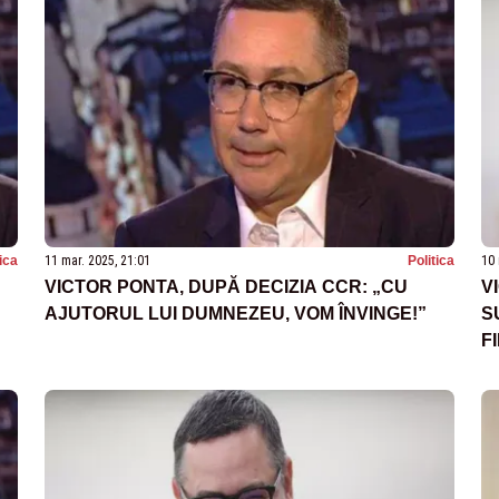
tica
11 mar. 2025, 21:01
Politica
10 
VICTOR PONTA, DUPĂ DECIZIA CCR: „CU
V
AJUTORUL LUI DUMNEZEU, VOM ÎNVINGE!”
S
F
P