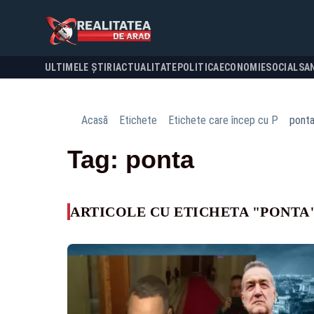
ULTIMELE ȘTIRI
ACTUALITATE
POLITICA
ECONOMIE
SOCIAL
SA
Acasă
Etichete
Etichete care încep cu P
pont
Tag: ponta
ARTICOLE CU ETICHETA "PONTA