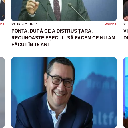
tica
23 ian. 2025, 08:15
Politica
21 
PONTA, DUPĂ CE A DISTRUS ȚARA,
V
RECUNOAȘTE EȘECUL: SĂ FACEM CE NU AM
D
FĂCUT ÎN 15 ANI