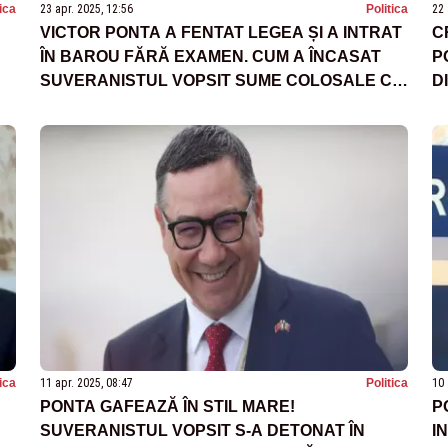
tica
23 apr. 2025, 12:56
Politica
22 
VICTOR PONTA A FENTAT LEGEA ȘI A INTRAT
C
ÎN BAROU FĂRĂ EXAMEN. CUM A ÎNCASAT
P
SUVERANISTUL VOPSIT SUME COLOSALE CU
D
UN DOCUMENT PLAGIAT
tica
11 apr. 2025, 08:47
Politica
10 
PONTA GAFEAZĂ ÎN STIL MARE!
P
SUVERANISTUL VOPSIT S-A DETONAT ÎN
I