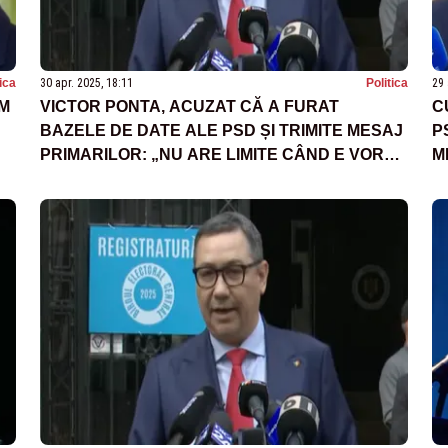
tica
30 apr. 2025, 18:11
Politica
29 
UM
VICTOR PONTA, ACUZAT CĂ A FURAT
C
BAZELE DE DATE ALE PSD ȘI TRIMITE MESAJ
P
PRIMARILOR: „NU ARE LIMITE CÂND E VORBA
M
DE ACȚIUNI ILEGALE”
S