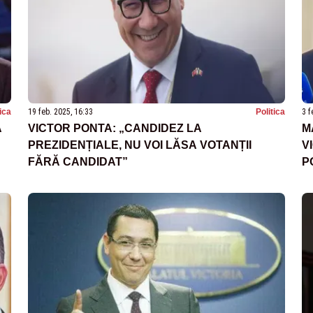
tica
19 feb. 2025, 16:33
Politica
3 f
Ă
VICTOR PONTA: „CANDIDEZ LA
M
PREZIDENȚIALE, NU VOI LĂSA VOTANȚII
V
FĂRĂ CANDIDAT”
P