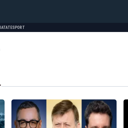
NATATE
SPORT
a
"