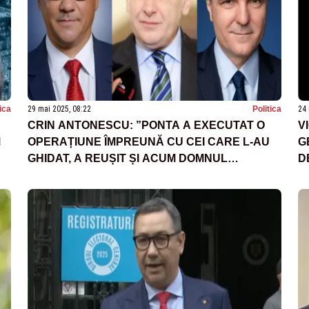
tica
29 mai 2025, 08:22
Politica
24 
CRIN ANTONESCU: ”PONTA A EXECUTAT O
V
M
OPERAȚIUNE ÎMPREUNĂ CU CEI CARE L-AU
G
GHIDAT, A REUȘIT ȘI ACUM DOMNUL
D
NICUȘOR A IEȘIT PREȘEDINTE”