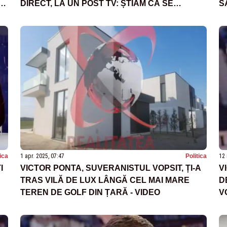
T
DIRECT, LA UN POST TV: ȘTIAM CĂ SE
S
PREGĂTEȘTE SUBIECTUL BARAJULUI CHIAR
C
DE LA FOSTA MEA CONSILIERĂ, ANCA
ALEXANDRESCU
tica
1 apr. 2025, 07:47
Politica
12 
I
VICTOR PONTA, SUVERANISTUL VOPSIT, ȚI-A
V
TRAS VILĂ DE LUX LÂNGĂ CEL MAI MARE
D
TEREN DE GOLF DIN ȚARĂ - VIDEO
V