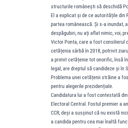
structurile românești să deschidă Porț
El a explicat și de ce autoritățile d
partea românească. Și s-a inundat, 
despăgubiri, nu ați aflat nimic, voi, pr
Victor Ponta, care a fost consilierul 
cetățenia sârbă în 2018, potrivit ziar
a primit cetățenie tot onorific, însă 
legal, are dreptul să candideze și în
Problema unei cetățenii străine a fost
pentru alegerile prezidențiale.
Candidatura lui a fost contestată din
Electoral Central. Fostul premier a a
CCR, deși a susșinut că nu există nic
a candida pentru cea mai înaltă funcț