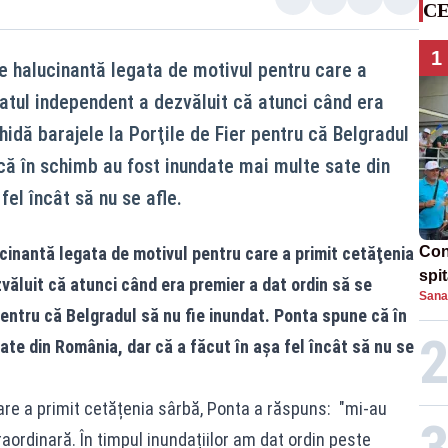
CE
1
ie halucinantă legata de motivul pentru care a
atul independent a dezvăluit că atunci când era
idă barajele la Porţile de Fier pentru că Belgradul
 că în schimb au fost inundate mai multe sate din
fel încât să nu se afle.
ucinantă legata de motivul pentru care a primit cetăţenia
Con
spi
ăluit că atunci când era premier a dat ordin să se
Sana
pentru că Belgradul să nu fie inundat. Ponta spune că în
te din România, dar că a făcut în aşa fel încât să nu se
are a primit cetățenia sârbă, Ponta a răspuns: "mi-au
raordinară. În timpul inundațiilor am dat ordin peste