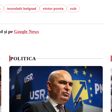
a
inundatii belgrad
victor ponta
cub
ad și pe
Google News
POLITICA