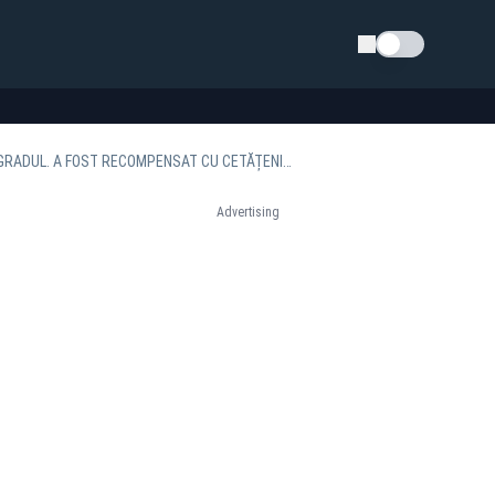
Schimba tema
PONTA RECUNOAȘTE CĂ A ACCEPTAT SĂ INUNDE SATE DIN ROMÂNIA PENTRU A SALVA BELGRADUL. A FOST RECOMPENSAT CU CETĂȚENIA SÂRBĂ
Advertising