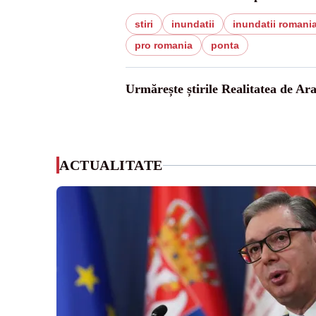
stiri
inundatii
inundatii romani
pro romania
ponta
Urmărește știrile Realitatea de Ar
ACTUALITATE