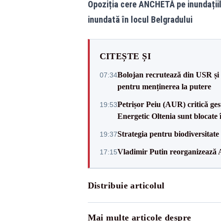
Opoziția cere ANCHETĂ pe inundațiile
inundată în locul Belgradului
CITEȘTE ȘI
Bolojan recrutează din USR și 
07:34
pentru menținerea la putere
Petrișor Peiu (AUR) critică ges
19:53
Energetic Oltenia sunt blocate în 
Strategia pentru biodiversitat
19:37
Vladimir Putin reorganizează A
17:15
Distribuie articolul
Mai multe articole despre