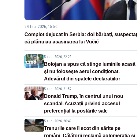
24 feb. 2026, 15:50
Complot dejucat în Serbia: doi bărbați, suspectaț
că plănuiau asasinarea lui Vučić
5 aug. 2026, 22:29
Bolojan a spus că stinge luminile acasă
și nu folosește aerul condiționat.
Adevărul din spatele declarațiilor
5 aug. 2026, 21:52
Donald Trump, în centrul unui nou
scandal. Acuzații privind accesul
preferențial la postările sale
5 aug. 2026, 20:49
Trenurile care îi scot din sărite pe
români. Călătorii reclamă aglomerația și