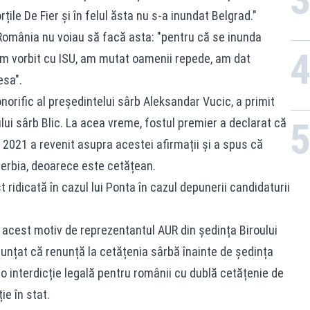
ile De Fier și în felul ăsta nu s-a inundat Belgrad."
in România nu voiau să facă asta: "pentru că se inunda
am vorbit cu ISU, am mutat oamenii repede, am dat
esa".
onorific al președintelui sârb Aleksandar Vucic, a primit
ului sârb Blic. La acea vreme, fostul premier a declarat că
în 2021 a revenit asupra acestei afirmații și a spus că
 Serbia, deoarece este cetățean.
 ridicată în cazul lui Ponta în cazul depunerii candidaturii
 acest motiv de reprezentantul AUR din ședința Biroului
nunțat că renunță la cetățenia sârbă înainte de ședința
io interdicție legală pentru românii cu dublă cetățenie de
ie în stat.