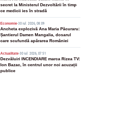
secret la Ministerul Dezvoltării în timp
ce medicii ies în stradă
4
Economie
-
30 iul. 2026, 08:09
Ancheta explozivă Ana Maria Păcuraru:
Șantierul Damen Mangalia, dosarul
care scufundă apărarea României
5
Actualitate
-
30 iul. 2026, 07:51
Dezvăluiri INCENDIARE marca Rizea TV:
Ion Bazac, în centrul unor noi acuzații
publice