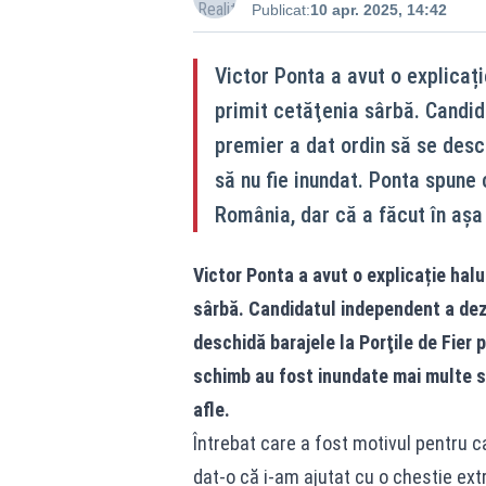
Publicat:
10 apr. 2025, 14:42
Victor Ponta a avut o explicaț
primit cetăţenia sârbă. Candid
premier a dat ordin să se desch
să nu fie inundat. Ponta spune
România, dar că a făcut în aşa 
Victor Ponta a avut o explicație hal
sârbă. Candidatul independent a dezv
deschidă barajele la Porţile de Fier 
schimb au fost inundate mai multe sa
afle.
Întrebat care a fost motivul pentru c
dat-o că i-am ajutat cu o chestie ext