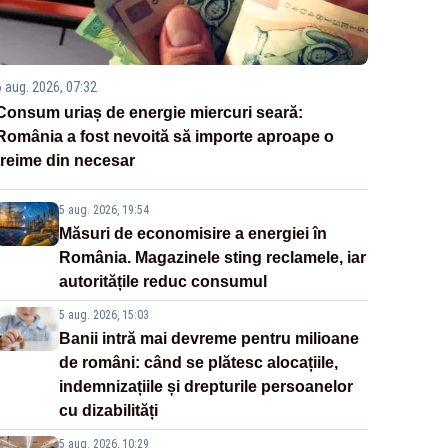
6 aug. 2026, 07:32
Consum uriaș de energie miercuri seară:
România a fost nevoită să importe aproape o
treime din necesar
5 aug. 2026, 19:54
Măsuri de economisire a energiei în
România. Magazinele sting reclamele, iar
autoritățile reduc consumul
5 aug. 2026, 15:03
Banii intră mai devreme pentru milioane
de români: când se plătesc alocațiile,
indemnizațiile și drepturile persoanelor
cu dizabilități
5 aug. 2026, 10:29