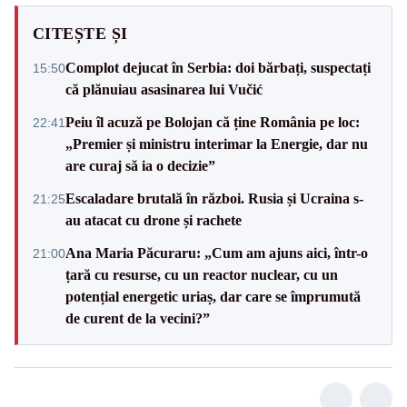
CITEȘTE ȘI
Complot dejucat în Serbia: doi bărbați, suspectați
15:50
că plănuiau asasinarea lui Vučić
Peiu îl acuză pe Bolojan că ține România pe loc:
22:41
„Premier și ministru interimar la Energie, dar nu
are curaj să ia o decizie”
Escaladare brutală în război. Rusia și Ucraina s-
21:25
au atacat cu drone și rachete
Ana Maria Păcuraru: „Cum am ajuns aici, într-o
21:00
țară cu resurse, cu un reactor nuclear, cu un
potențial energetic uriaș, dar care se împrumută
de curent de la vecini?”