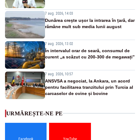
7 aug. 2026, 14:03
Dunărea crește ușor la intrarea în țară, dar
rămâne mult sub media lunii august
7 aug. 2026, 13:02
În intervalul orar de seară, consumul de
curent „a scăzut cu 200-300 de megawați”
7 aug. 2026, 10:57
ANSVSA a negociat, la Ankara, un acord
pentru facilitarea tranzitului prin Turcia al
carcaselor de ovine și bovine
URMĂREȘTE-NE PE
Facebook
YouTube