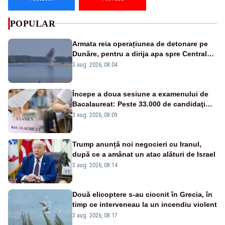
POPULAR
Armata reia operațiunea de detonare pe
Dunăre, pentru a dirija apa spre Centrala
Cernavodă
3 aug. 2026, 08:04
Începe a doua sesiune a examenului de
Bacalaureat: Peste 33.000 de candidaţi
înscrişi
3 aug. 2026, 08:09
Trump anunță noi negocieri cu Iranul,
după ce a amânat un atac alături de Israel
3 aug. 2026, 08:14
Două elicoptere s-au ciocnit în Grecia, în
timp ce interveneau la un incendiu violent
3 aug. 2026, 08:17