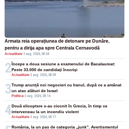
Armata reia operațiunea de detonare pe Dunăre,
pentru a dirija apa spre Centrala Cernavodă
Actualitate
·
3 aug. 2026, 08:04
2
Începe a doua sesiune a examenului de Bacalaureat:
Peste 33.000 de candidaţi înscrişi
Actualitate
-
3 aug. 2026, 08:09
3
Trump anunță noi negocieri cu Iranul, după ce a amânat
un atac alături de Israel
Politica
-
3 aug. 2026, 08:14
4
Două elicoptere s-au ciocnit în Grecia, în timp ce
interveneau la un incendiu violent
Actualitate
-
3 aug. 2026, 08:17
România, la un pas de categoria „junk”. Avertismentul