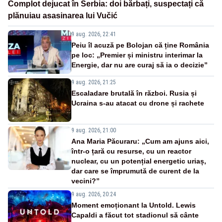
Complot dejucat în Serbia: doi bărbați, suspectați că
plănuiau asasinarea lui Vučić
9 aug. 2026, 22:41
Peiu îl acuză pe Bolojan că ține România
pe loc: „Premier și ministru interimar la
Energie, dar nu are curaj să ia o decizie”
9 aug. 2026, 21:25
Escaladare brutală în război. Rusia și
Ucraina s-au atacat cu drone și rachete
9 aug. 2026, 21:00
Ana Maria Păcuraru: „Cum am ajuns aici,
într-o țară cu resurse, cu un reactor
nuclear, cu un potențial energetic uriaș,
dar care se împrumută de curent de la
vecini?”
9 aug. 2026, 20:24
Moment emoționant la Untold. Lewis
Capaldi a făcut tot stadionul să cânte