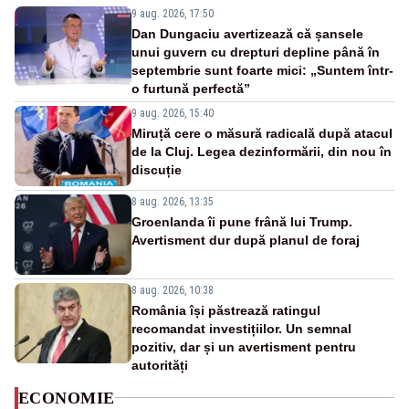
9 aug. 2026, 17:50
Dan Dungaciu avertizează că șansele
unui guvern cu drepturi depline până în
septembrie sunt foarte mici: „Suntem într-
o furtună perfectă”
9 aug. 2026, 15:40
Miruță cere o măsură radicală după atacul
de la Cluj. Legea dezinformării, din nou în
discuție
8 aug. 2026, 13:35
Groenlanda îi pune frână lui Trump.
Avertisment dur după planul de foraj
8 aug. 2026, 10:38
România își păstrează ratingul
recomandat investițiilor. Un semnal
pozitiv, dar și un avertisment pentru
autorități
ECONOMIE