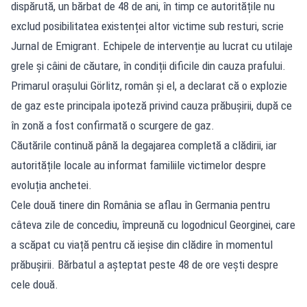
dispărută, un bărbat de 48 de ani, în timp ce autoritățile nu
exclud posibilitatea existenței altor victime sub resturi, scrie
Jurnal de Emigrant. Echipele de intervenție au lucrat cu utilaje
grele și câini de căutare, în condiții dificile din cauza prafului.
Primarul orașului Görlitz, român și el, a declarat că o explozie
de gaz este principala ipoteză privind cauza prăbușirii, după ce
în zonă a fost confirmată o scurgere de gaz.
Căutările continuă până la degajarea completă a clădirii, iar
autoritățile locale au informat familiile victimelor despre
evoluția anchetei.
Cele două tinere din România se aflau în Germania pentru
câteva zile de concediu, împreună cu logodnicul Georginei, care
a scăpat cu viață pentru că ieșise din clădire în momentul
prăbușirii. Bărbatul a așteptat peste 48 de ore vești despre
cele două.