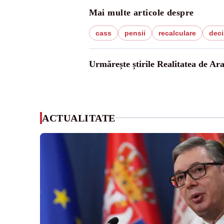
Mai multe articole despre
cass
pensii
recalculare
deci
Urmărește știrile Realitatea de Ar
ACTUALITATE