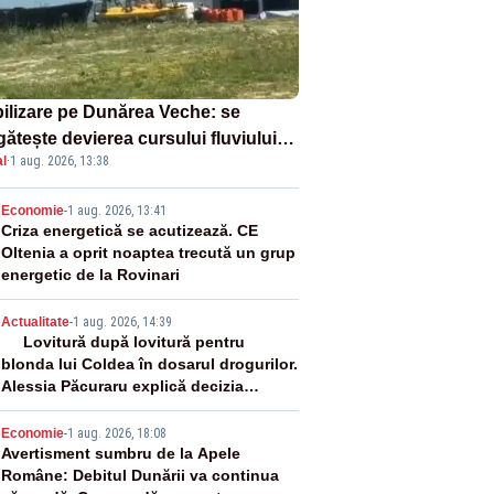
ilizare pe Dunărea Veche: se
ătește devierea cursului fluviului
l
·
1 aug. 2026, 13:38
re Cernavodă – VIDEO
2
Economie
-
1 aug. 2026, 13:41
Criza energetică se acutizează. CE
Oltenia a oprit noaptea trecută un grup
energetic de la Rovinari
3
Actualitate
-
1 aug. 2026, 14:39
Lovitură după lovitură pentru
blonda lui Coldea în dosarul drogurilor.
Alessia Păcuraru explică decizia
magistraților
4
Economie
-
1 aug. 2026, 18:08
Avertisment sumbru de la Apele
Române: Debitul Dunării va continua