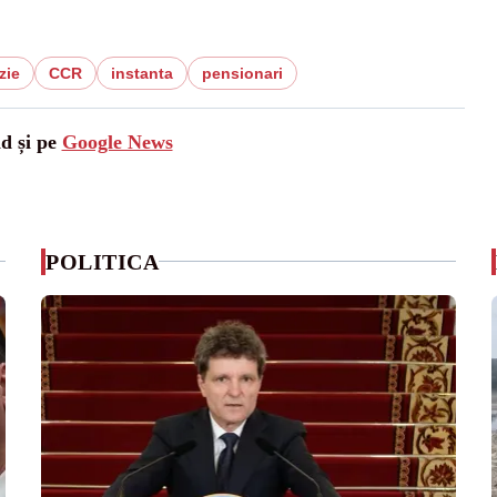
zie
CCR
instanta
pensionari
ad și pe
Google News
POLITICA