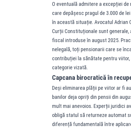
O eventuală admitere a excepției de n
care depășesc pragul de 3.000 de lei 
în această situație. Avocatul Adrian C
Curții Constituționale sunt generale, 
fiscal introduse în august 2025. Prac
nelegală, toți pensionarii care se înc
contribuției la sănătate pentru viitor
categorie vizată.
Capcana birocratică în recupe
Deși eliminarea plății pe viitor ar fi
banilor deja opriți din pensii din au
mult mai anevoios. Experții juridici a
obligă statul să returneze automat su
diferență fundamentală între aplicarea