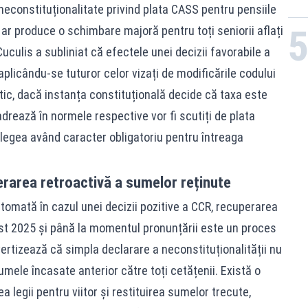
econstituționalitate privind plata CASS pentru pensiile
ar produce o schimbare majoră pentru toți seniorii aflați
uculis a subliniat că efectele unei decizii favorabile a
aplicându-se tuturor celor vizați de modificările codului
tic, dacă instanța constituțională decide că taxa este
adrează în normele respective vor fi scutiți de plata
, legea având caracter obligatoriu pentru întreaga
rarea retroactivă a sumelor reținute
 automată în cazul unei decizii pozitive a CCR, recuperarea
gust 2025 și până la momentul pronunțării este un proces
vertizează că simpla declarare a neconstituționalității nu
mele încasate anterior către toți cetățenii. Există o
 legii pentru viitor și restituirea sumelor trecute,