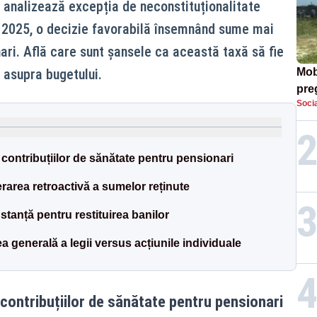
 analizează excepția de neconstituționalitate
in 2025, o decizie favorabilă însemnând sume mai
ari. Află care sunt șansele ca această taxă să fie
 asupra bugetului.
Mob
preg
Socia
căt
contribuțiilor de sănătate pentru pensionari
rarea retroactivă a sumelor reținute
stanță pentru restituirea banilor
tea generală a legii versus acțiunile individuale
contribuțiilor de sănătate pentru pensionari