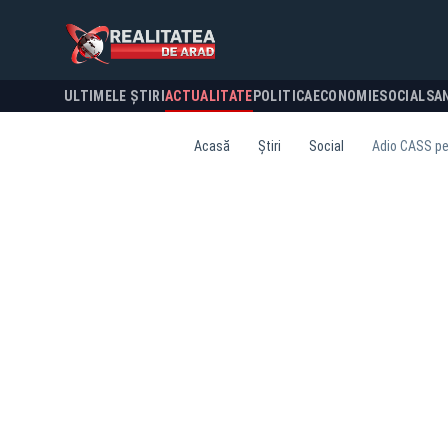
ULTIMELE ȘTIRI
ACTUALITATE
POLITICA
ECONOMIE
SOCIAL
SA
Acasă
Știri
Social
Adio CASS pe 