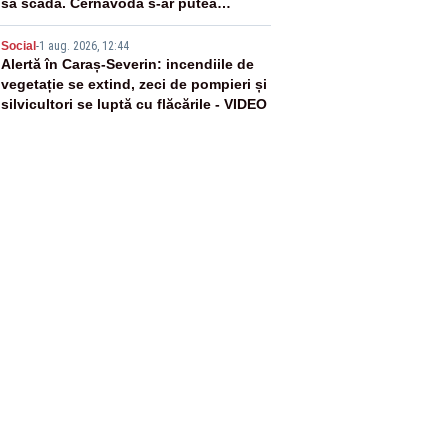
să scadă. Cernavodă s-ar putea
închide în 4 zile
5
Social
-
1 aug. 2026, 12:44
Alertă în Caraș-Severin: incendiile de
vegetație se extind, zeci de pompieri și
silvicultori se luptă cu flăcările - VIDEO