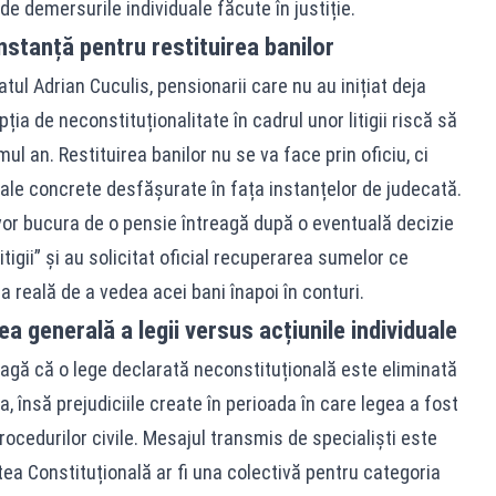
de demersurile individuale făcute în justiție.
nstanță pentru restituirea banilor
tul Adrian Cuculis, pensionarii care nu au inițiat deja
a de neconstituționalitate în cadrul unor litigii riscă să
ul an. Restituirea banilor nu se va face prin oficiu, ci
ale concrete desfășurate în fața instanțelor de judecată.
e vor bucura de o pensie întreagă după o eventuală decizie
itigii” și au solicitat oficial recuperarea sumelor ce
 reală de a vedea acei bani înapoi în conturi.
tea generală a legii versus acțiunile individuale
eagă că o lege declarată neconstituțională este eliminată
a, însă prejudiciile create în perioada în care legea a fost
cedurilor civile. Mesajul transmis de specialiști este
tea Constituțională ar fi una colectivă pentru categoria