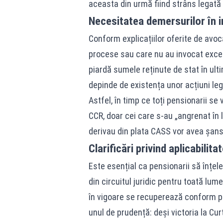
aceasta din urmă fiind strâns legată 
Necesitatea demersurilor în i
Conform explicațiilor oferite de avoca
procese sau care nu au invocat excepți
piardă sumele reținute de stat în ultim
depinde de existența unor acțiuni leg
Astfel, în timp ce toți pensionarii s
CCR, doar cei care s-au „angrenat în l
derivau din plata CASS vor avea șansa
Clarificări privind aplicabilita
Este esențial ca pensionarii să înțel
din circuitul juridic pentru toată lume
în vigoare se recuperează conform pro
unul de prudență: deși victoria la Cur