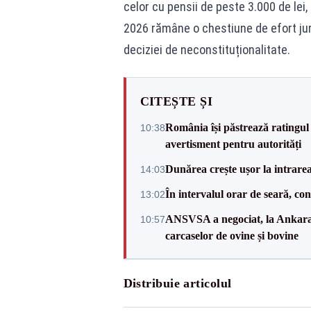
celor cu pensii de peste 3.000 de lei
2026 rămâne o chestiune de efort juri
deciziei de neconstituționalitate.
CITEȘTE ȘI
România își păstrează ratingul 
10:38
avertisment pentru autorități
Dunărea crește ușor la intrare
14:03
În intervalul orar de seară, c
13:02
ANSVSA a negociat, la Ankara, 
10:57
carcaselor de ovine și bovine
Distribuie articolul