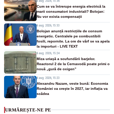
6 aug. 2026, 15:36
Cum se va întrerupe energia electrică la
marii consumatori industriali? Bolojan:
Nu vor exista compensații
6 aug. 2026, 15:33
Bolojan anunță restricțiile de consum
energetic. Centralele pe combustibili
fosili, repornite. La ore de vârf se va apela
la importuri - LIVE TEXT
6 aug. 2026, 15:24
Miza uriașă a scufundării barjelor.
Reactorul 2 de la Cernavodă poate primi o
nouă „gură de oxigen”
6 aug. 2026, 15:23
Alexandru Nazare, veste bună: Economia
României va crește în 2027, iar inflația va
scădea
URMĂREȘTE-NE PE