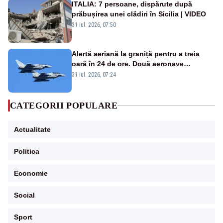
ITALIA: 7 persoane, dispărute după
prăbușirea unei clădiri în Sicilia | VIDEO
31 iul. 2026, 07:50
Alertă aeriană la graniță pentru a treia
oară în 24 de ore. Două aeronave
Eurofighter britanice au fost ridicate de la
31 iul. 2026, 07:24
sol
CATEGORII POPULARE
Actualitate
Politica
Economie
Social
Sport