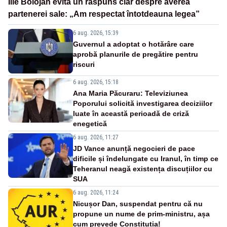
Ilie Bolojan evită un răspuns clar despre averea
partenerei sale: „Am respectat întotdeauna legea”
6 aug. 2026, 15:39
Guvernul a adoptat o hotărâre care
aprobă planurile de pregătire pentru
riscuri
6 aug. 2026, 15:18
Ana Maria Păcuraru: Televiziunea
Poporului solicită investigarea deciziilor
luate în această perioadă de criză
enegetică
6 aug. 2026, 11:27
JD Vance anunță negocieri de pace
dificile și îndelungate cu Iranul, în timp ce
Teheranul neagă existența discuțiilor cu
SUA
6 aug. 2026, 11:24
Nicușor Dan, suspendat pentru că nu
propune un nume de prim-ministru, așa
cum prevede Constituția!