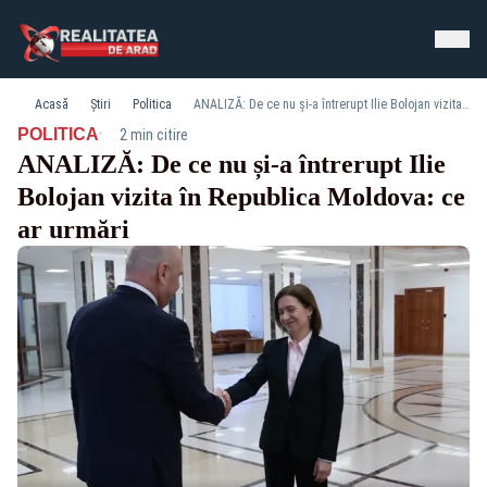
Acasă
Știri
Politica
ANALIZĂ: De ce nu și-a întrerupt Ilie Bolojan vizita în Republica Moldova: ce ar urmări
·
POLITICA
2 min citire
ANALIZĂ: De ce nu și-a întrerupt Ilie
Bolojan vizita în Republica Moldova: ce
ar urmări