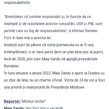
responsabilitate.
"Bineînțeles că suntem responsabil și, în funcție de ce
întâmplă și de rezultatele acestor consultări, USR și PNL sunt
partide care nu fug de responsabilitate",
a afirmat Dominic
Fritz în luna mai a acestui an.
Analiștii sunt de părere că vizita premierului nu ar fi una
întâmplătoare, ci ar face parte dintr-un plan bine pus la punct,
încă din 2020, prin care Maia Sandu să ajungă președintele
României.
În luna ianuarie a anului 2023, Maia Sandu a ajuns la Oradea cu
un zbor de linie, nu un charter oficial. Vizita de 24 de ore a fost
una privată și neanunțată de Președinția Moldovei.
Reporter:
Motivul vizitei?
Maia Sandu:
Am fost într-o vacanță.