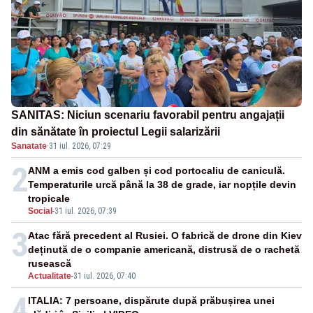
SANITAS: Niciun scenariu favorabil pentru angajații
din sănătate în proiectul Legii salarizării
Sanatate
·
31 iul. 2026, 07:29
2
ANM a emis cod galben și cod portocaliu de caniculă.
Temperaturile urcă până la 38 de grade, iar nopțile devin
tropicale
Social
-
31 iul. 2026, 07:39
3
Atac fără precedent al Rusiei. O fabrică de drone din Kiev
deținută de o companie americană, distrusă de o rachetă
rusească
Actualitate
-
31 iul. 2026, 07:40
4
ITALIA: 7 persoane, dispărute după prăbușirea unei