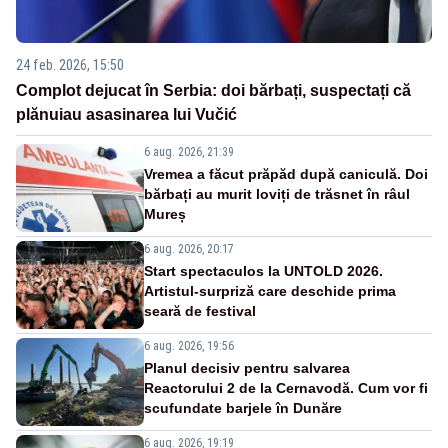
24 feb. 2026, 15:50
Complot dejucat în Serbia: doi bărbați, suspectați că
plănuiau asasinarea lui Vučić
6 aug. 2026, 21:39
Vremea a făcut prăpăd după caniculă. Doi
bărbați au murit loviți de trăsnet în râul
Mureș
6 aug. 2026, 20:17
Start spectaculos la UNTOLD 2026.
Artistul-surpriză care deschide prima
seară de festival
6 aug. 2026, 19:56
Planul decisiv pentru salvarea
Reactorului 2 de la Cernavodă. Cum vor fi
scufundate barjele în Dunăre
6 aug. 2026, 19:19