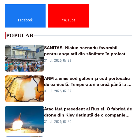
Facebook
YouTube
POPULAR
SANITAS: Niciun scenariu favorabil
pentru angajații din sănătate în proiectul
Legii salarizării
31 iul. 2026, 07:29
ANM a emis cod galben și cod portocaliu
de caniculă. Temperaturile urcă până la 38
de grade, iar nopțile devin tropicale
31 iul. 2026, 07:39
Atac fără precedent al Rusiei. O fabrică de
drone din Kiev deținută de o companie
americană, distrusă de o rachetă
31 iul. 2026, 07:40
rusească