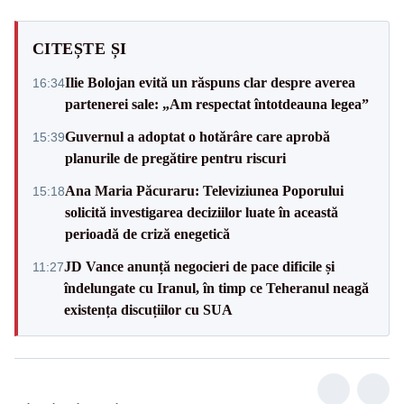
CITEȘTE ȘI
Ilie Bolojan evită un răspuns clar despre averea
16:34
partenerei sale: „Am respectat întotdeauna legea”
Guvernul a adoptat o hotărâre care aprobă
15:39
planurile de pregătire pentru riscuri
Ana Maria Păcuraru: Televiziunea Poporului
15:18
solicită investigarea deciziilor luate în această
perioadă de criză enegetică
JD Vance anunță negocieri de pace dificile și
11:27
îndelungate cu Iranul, în timp ce Teheranul neagă
existența discuțiilor cu SUA