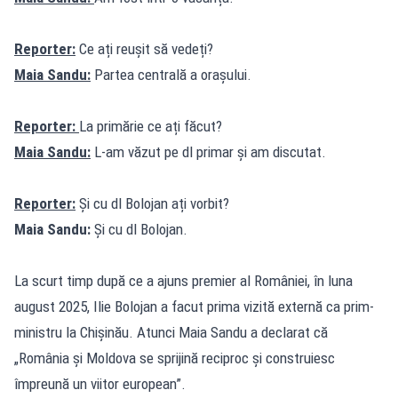
Reporter:
Ce ați reușit să vedeți?
Maia Sandu:
Partea centrală a orașului.
Reporter:
La primărie ce ați făcut?
Maia Sandu:
L-am văzut pe dl primar și am discutat.
Reporter:
Și cu dl Bolojan ați vorbit?
Maia Sandu:
Și cu dl Bolojan.
La scurt timp după ce a ajuns premier al României, în luna
august 2025, Ilie Bolojan a facut prima vizită externă ca prim-
ministru la Chișinău. Atunci Maia Sandu a declarat că
„România și Moldova se sprijină reciproc și construiesc
împreună un viitor european”.