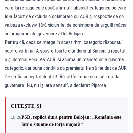
care își retrage cele două afirmații absolut categorice pe care
le-a făcut: că exclude o colaborare cu AUR și respectiv că se
va baza exclusiv, fără niciun fel de schimbare de virgulă măcar,
pe programul de guvernare al lui Bolojan.
Pentru că, dacă se merge în acest ritm, categoric răspunsul
nostru va fi nu. A spus-o foarte clar domnul Simion, a repetat-
o și domnul Peiu. Ăă, AUR își asumă un mandat de a guverna,
categoric, dar pune condiția ca premierul fie să fie dat de AUR,
fie să fie acceptat de AUR. Ăă, altfel n-are cum să intre la
guvernare. Nu, nu își are sensul”, a declarat Piperea.
CITEȘTE ȘI
PSD, replică dură pentru Bolojan: „România este
15:26
într-o situație de forță majoră”