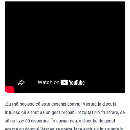
„Eu mă-ndoiesc că este deschis domnul Veștea la discuții.
Intuiesc că a fost ăă un gest probabil rezultat din frustrare, ca
să nu-i zic ăă disperare. În opinia mea, o discuție de genul
acesta cu domnul Veștea se poate face exclusiv în situația în