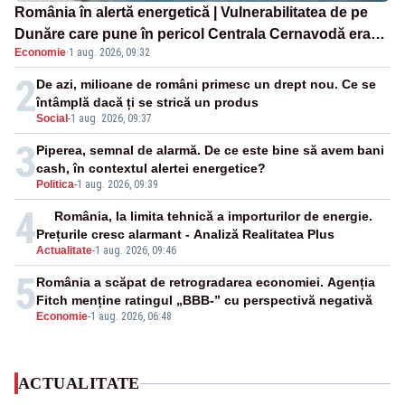
România în alertă energetică | Vulnerabilitatea de pe
Dunăre care pune în pericol Centrala Cernavodă era
Economie
·
1 aug. 2026, 09:32
cunoscută de pe vremea lui Ceaușescu
2
De azi, milioane de români primesc un drept nou. Ce se
întâmplă dacă ți se strică un produs
Social
-
1 aug. 2026, 09:37
3
Piperea, semnal de alarmă. De ce este bine să avem bani
cash, în contextul alertei energetice?
Politica
-
1 aug. 2026, 09:39
4
România, la limita tehnică a importurilor de energie.
Prețurile cresc alarmant - Analiză Realitatea Plus
Actualitate
-
1 aug. 2026, 09:46
5
România a scăpat de retrogradarea economiei. Agenția
Fitch menține ratingul „BBB-” cu perspectivă negativă
Economie
-
1 aug. 2026, 06:48
ACTUALITATE