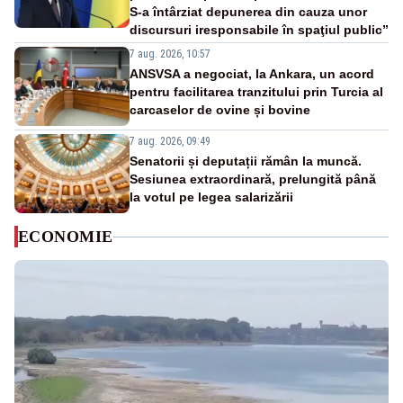
S-a întârziat depunerea din cauza unor
discursuri iresponsabile în spaţiul public”
7 aug. 2026, 10:57
ANSVSA a negociat, la Ankara, un acord
pentru facilitarea tranzitului prin Turcia al
carcaselor de ovine și bovine
7 aug. 2026, 09:49
Senatorii și deputații rămân la muncă.
Sesiunea extraordinară, prelungită până
la votul pe legea salarizării
ECONOMIE