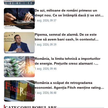
cunoscută de pe vremea lui Ceaușescu
De azi, milioane de români primesc un
drept nou. Ce se întâmplă dacă ți se strică
un produs
1 aug. 2026, 09:37
Piperea, semnal de alarmă. De ce este
bine să avem bani cash, în contextul
alertei energetice?
1 aug. 2026, 09:39
România, la limita tehnică a importurilor
de energie. Prețurile cresc alarmant -
Analiză Realitatea Plus
1 aug. 2026, 09:46
România a scăpat de retrogradarea
economiei. Agenția Fitch menține ratingul
„BBB-” cu perspectivă negativă
1 aug. 2026, 06:48
CATEGORII POPULARE