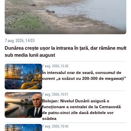
7 aug. 2026, 14:03
Dunărea crește ușor la intrarea în țară, dar rămâne mult
sub media lunii august
7 aug. 2026, 13:02
În intervalul orar de seară, consumul de
curent „a scăzut cu 200-300 de megawați”
7 aug. 2026, 10:51
Bolojan: Nivelul Dunării asigură o
funcționare a centralei de la Cernavodă
de patru-cinci zile dacă debitele vor
scădea
7 aug. 2026, 10:43