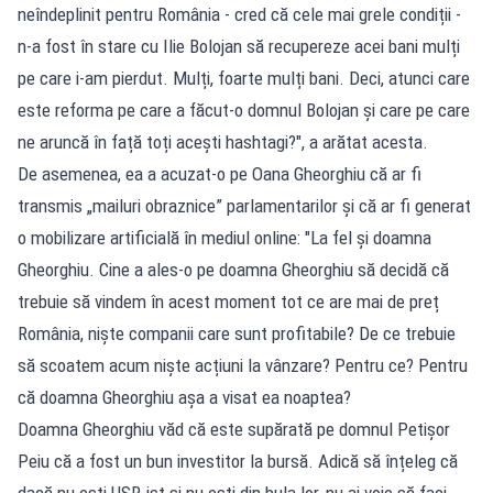
neîndeplinit pentru România - cred că cele mai grele condiții -
n-a fost în stare cu Ilie Bolojan să recupereze acei bani mulți
pe care i-am pierdut. Mulți, foarte mulți bani. Deci, atunci care
este reforma pe care a făcut-o domnul Bolojan și care pe care
ne aruncă în față toți acești hashtagi?", a arătat acesta.
De asemenea, ea a acuzat-o pe Oana Gheorghiu că ar fi
transmis „mailuri obraznice” parlamentarilor și că ar fi generat
o mobilizare artificială în mediul online: "La fel și doamna
Gheorghiu. Cine a ales-o pe doamna Gheorghiu să decidă că
trebuie să vindem în acest moment tot ce are mai de preț
România, niște companii care sunt profitabile? De ce trebuie
să scoatem acum niște acțiuni la vânzare? Pentru ce? Pentru
că doamna Gheorghiu așa a visat ea noaptea?
Doamna Gheorghiu văd că este supărată pe domnul Petișor
Peiu că a fost un bun investitor la bursă. Adică să înțeleg că
dacă nu ești USR-ist și nu ești din bula lor, nu ai voie să faci