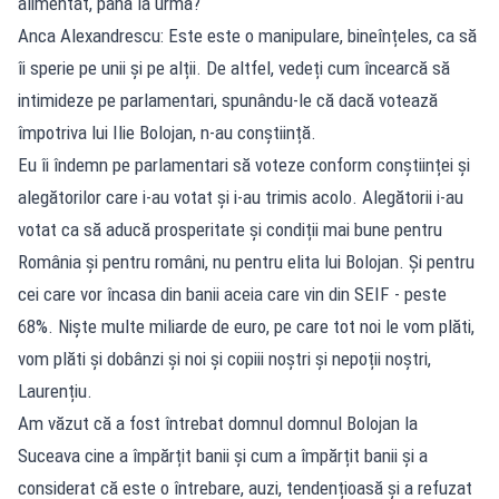
alimentat, până la urmă?
Anca Alexandrescu: Este este o manipulare, bineînțeles, ca să
îi sperie pe unii și pe alții. De altfel, vedeți cum încearcă să
intimideze pe parlamentari, spunându-le că dacă votează
împotriva lui Ilie Bolojan, n-au conștiință.
Eu îi îndemn pe parlamentari să voteze conform conștiinței și
alegătorilor care i-au votat și i-au trimis acolo. Alegătorii i-au
votat ca să aducă prosperitate și condiții mai bune pentru
România și pentru români, nu pentru elita lui Bolojan. Și pentru
cei care vor încasa din banii aceia care vin din SEIF - peste
68%. Niște multe miliarde de euro, pe care tot noi le vom plăti,
vom plăti și dobânzi și noi și copiii noștri și nepoții noștri,
Laurențiu.
Am văzut că a fost întrebat domnul domnul Bolojan la
Suceava cine a împărțit banii și cum a împărțit banii și a
considerat că este o întrebare, auzi, tendențioasă și a refuzat