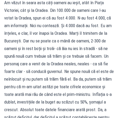
Am văzut în seara asta câți oameni au ieșit, atât în Piața
Victoriei, cât și la Oradea. Din 100.000 de oameni care l-au
votat la Oradea, spun ei că au fost 4.000. N-au fost 4.000, că
am informații. Nici nu contează. Și 4.000 dacă au fost. Eu am
înțeles, e clar, îl vor înapoi la Oradea. Marți îl trimitem de la
București. Dar nu se poate ca o mână de oameni, 2-300 de
oameni și în rest boții și trolii- că ăia nu ies în stradă - să ne
spună nouă cum trebuie să trăim și ce trebuie să facem. Un
personaj care a venit de la Oradea neales, neales - ca să fie
foarte clar - să conducă guvernul. Ne spune nouă că el este de
neînlocuit și nu putem să trăim fără el. Ba da, putem să trăim
pentru că m-am uitat astăzi pe toate cifrele economice și
toate arată mai rău de când este el prim-ministru. Inflația s-a
dublat, investițiile de la buget au scăzut cu 50%, șomajul a
crescut. Absolut toate datele financiare arată prost. Da, a
scăzut deficitul, dar deficitul a scăzut contabilicește pentru