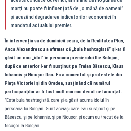
marți nu poate fi influențată de „o mână de oameni”
și acuzând degradarea indicatorilor economici în
mandatul actualului premier.
În intervenția sa de duminică seara, de la Realitatea Plus,
Anca Alexandrescu a afirmat că „bula hashtagistă” și-ar fi
găsit un nou „idol” în persoana premierului Ilie Bolojan,
după ce anterior i-ar fi susținut pe Traian Băsescu, Klaus
Iohannis și Nicușor Dan. Ea a comentat și protestele din
Piața Victoriei și din Oradea, susținând că numărul
participanților ar fi fost mult mai mic decât cel anunțat.
"Este bula hashtagistă, care și-a găsit acuma idolul în
persoana lui Bolojan. Sunt aceiași care l-au susținut și pe
Băsescu, și pe Iohannis, și pe Nicușor, și acum au trecut de la
Nicușor la Bolojan.