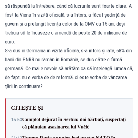
să răspundă la întrebare, când că lucrurile sunt foarte clare. A
fost la Viena în vizită oficială, s-a întors, a făcut ședință de
guvern și a prelungit licența celor de la OMV cu 15 ani, deși
trebuia să le încaseze o amendă de peste 20 de milioane de
euro.
S-a dus în Germania în vizită oficială, s-a întors și iată, 68% din
banii din PNRR nu rămân în România, se duc către o firmă
germană. Ce mai e nevoie să arătăm ca să înțeleagă lumea că,
de fapt, nu e vorba de de reformă, ci este vorba de vânzarea
țării în continuare?
CITEȘTE ȘI
Complot dejucat în Serbia: doi bărbați, suspectați
15:50
că plănuiau asasinarea lui Vučić
Trump: Rusia ar putea lovi un stat NATO în
21:42