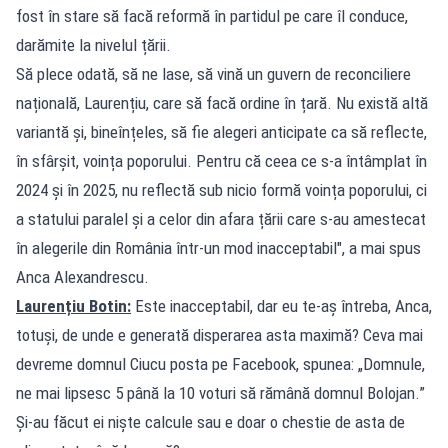
fost în stare să facă reformă în partidul pe care îl conduce,
darămite la nivelul țării.
Să plece odată, să ne lase, să vină un guvern de reconciliere
națională, Laurențiu, care să facă ordine în țară. Nu există altă
variantă și, bineînțeles, să fie alegeri anticipate ca să reflecte,
în sfârșit, voința poporului. Pentru că ceea ce s-a întâmplat în
2024 și în 2025, nu reflectă sub nicio formă voința poporului, ci
a statului paralel și a celor din afara țării care s-au amestecat
în alegerile din România într-un mod inacceptabil", a mai spus
Anca Alexandrescu.
Laurențiu Botin:
Este inacceptabil, dar eu te-aș întreba, Anca,
totuși, de unde e generată disperarea asta maximă? Ceva mai
devreme domnul Ciucu posta pe Facebook, spunea: „Domnule,
ne mai lipsesc 5 până la 10 voturi să rămână domnul Bolojan.”
Și-au făcut ei niște calcule sau e doar o chestie de asta de