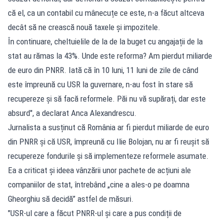
că el, ca un contabil cu mânecuțe ce este, n-a făcut altceva
decât să ne crească nouă taxele și impozitele.
În continuare, cheltuielile de la de la buget cu angajații de la
stat au rămas la 43%. Unde este reforma? Am pierdut miliarde
de euro din PNRR. Iată că în 10 luni, 11 luni de zile de când
este împreună cu USR la guvernare, n-au fost în stare să
recupereze și să facă reformele. Păi nu vă supărați, dar este
absurd", a declarat Anca Alexandrescu.
Jurnalista a susținut că România ar fi pierdut miliarde de euro
din PNRR și că USR, împreună cu Ilie Bolojan, nu ar fi reușit să
recupereze fondurile și să implementeze reformele asumate.
Ea a criticat și ideea vânzării unor pachete de acțiuni ale
companiilor de stat, întrebând „cine a ales-o pe doamna
Gheorghiu să decidă” astfel de măsuri.
"USR-ul care a făcut PNRR-ul și care a pus condiții de