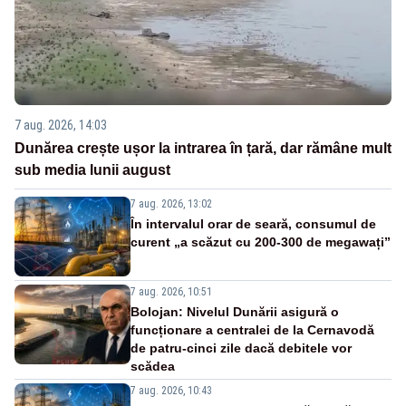
7 aug. 2026, 14:03
Dunărea crește ușor la intrarea în țară, dar rămâne mult
sub media lunii august
7 aug. 2026, 13:02
În intervalul orar de seară, consumul de
curent „a scăzut cu 200-300 de megawați”
7 aug. 2026, 10:51
Bolojan: Nivelul Dunării asigură o
funcționare a centralei de la Cernavodă
de patru-cinci zile dacă debitele vor
scădea
7 aug. 2026, 10:43