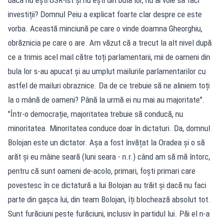
investiții? Domnul Peiu a explicat foarte clar despre ce este
vorba. Această minciună pe care o vinde doamna Gheorghiu,
obrăznicia pe care o are. Am văzut că a trecut la alt nivel după
ce a trimis acel mail către toți parlamentarii, mii de oameni din
bula lor s-au apucat și au umplut mailurile parlamentarilor cu
astfel de mailuri obraznice. Da de ce trebuie să ne aliniem toți
la o mână de oameni? Până la urmă ei nu mai au majoritate".
"Într-o democrație, majoritatea trebuie să conducă, nu
minoritatea. Minoritatea conduce doar în dictaturi. Da, domnul
Bolojan este un dictator. Așa a fost învățat la Oradea și o să
arăt și eu mâine seară (luni seara - n.r.) când am să mă întorc,
pentru că sunt oameni de-acolo, primari, foști primari care
povestesc în ce dictatură a lui Bolojan au trăit și dacă nu faci
parte din gașca lui, din team Bolojan, îți blochează absolut tot.
Sunt furăciuni peste furăciuni, inclusiv în partidul lui. Păi el n-a