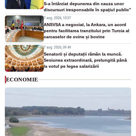
S-a întârziat depunerea din cauza unor
discursuri iresponsabile în spaţiul public”
7 aug. 2026, 10:57
ANSVSA a negociat, la Ankara, un acord
pentru facilitarea tranzitului prin Turcia al
carcaselor de ovine și bovine
7 aug. 2026, 09:49
Senatorii și deputații rămân la muncă.
Sesiunea extraordinară, prelungită până
la votul pe legea salarizării
ECONOMIE