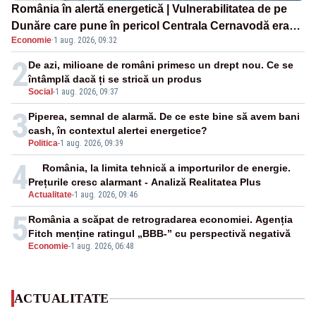
România în alertă energetică | Vulnerabilitatea de pe
Dunăre care pune în pericol Centrala Cernavodă era
Economie
·
1 aug. 2026, 09:32
cunoscută de pe vremea lui Ceaușescu
2
De azi, milioane de români primesc un drept nou. Ce se
întâmplă dacă ți se strică un produs
Social
-
1 aug. 2026, 09:37
3
Piperea, semnal de alarmă. De ce este bine să avem bani
cash, în contextul alertei energetice?
Politica
-
1 aug. 2026, 09:39
4
România, la limita tehnică a importurilor de energie.
Prețurile cresc alarmant - Analiză Realitatea Plus
Actualitate
-
1 aug. 2026, 09:46
5
România a scăpat de retrogradarea economiei. Agenția
Fitch menține ratingul „BBB-” cu perspectivă negativă
Economie
-
1 aug. 2026, 06:48
ACTUALITATE