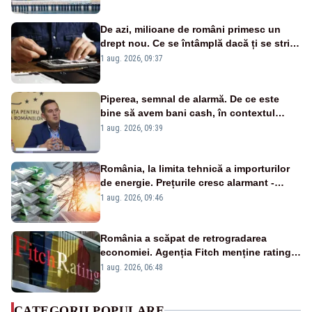
cunoscută de pe vremea lui Ceaușescu
De azi, milioane de români primesc un
drept nou. Ce se întâmplă dacă ți se strică
un produs
1 aug. 2026, 09:37
Piperea, semnal de alarmă. De ce este
bine să avem bani cash, în contextul
alertei energetice?
1 aug. 2026, 09:39
România, la limita tehnică a importurilor
de energie. Prețurile cresc alarmant -
Analiză Realitatea Plus
1 aug. 2026, 09:46
România a scăpat de retrogradarea
economiei. Agenția Fitch menține ratingul
„BBB-” cu perspectivă negativă
1 aug. 2026, 06:48
CATEGORII POPULARE