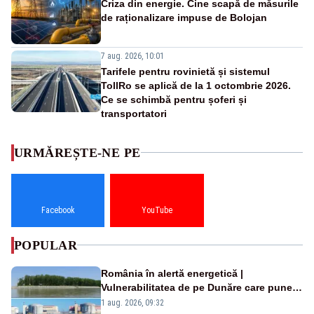
Criza din energie. Cine scapă de măsurile
de raționalizare impuse de Bolojan
7 aug. 2026, 10:01
Tarifele pentru rovinietă și sistemul
TollRo se aplică de la 1 octombrie 2026.
Ce se schimbă pentru șoferi și
transportatori
URMĂREȘTE-NE PE
Facebook
YouTube
POPULAR
România în alertă energetică |
Vulnerabilitatea de pe Dunăre care pune
în pericol Centrala Cernavodă era
1 aug. 2026, 09:32