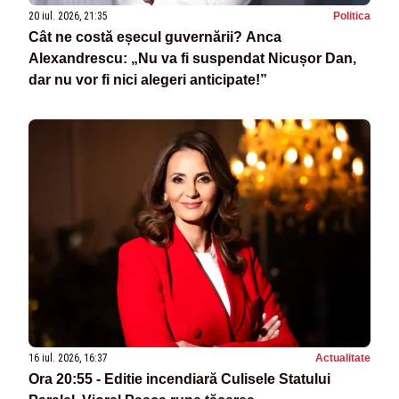
20 iul. 2026, 21:35
Politica
Cât ne costă eșecul guvernării? Anca
Alexandrescu: „Nu va fi suspendat Nicușor Dan,
dar nu vor fi nici alegeri anticipate!”
16 iul. 2026, 16:37
Actualitate
Ora 20:55 - Editie incendiară Culisele Statului