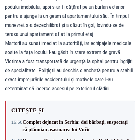
podului imobilului, apoi s-ar fi cățărat pe un burlan exterior
pentru a ajunge la un geam al apartamentului său. În timpul
manevrei, s-a dezechilibrat și a căzut în gol, lovindu-se de
terasa unui apartament aflat la primul etaj.
Martorii au sunat imediat la autorități, iar echipajele medicale
sosite la fața locului l-au găsit în stare extrem de gravă.
Victima a fost transportată de urgență la spital pentru îngrijiri
de specialitate. Polițiștii au deschis o anchetă pentru a stabili
exact împrejurările accidentului și motivele care l-au
determinat să încerce accesul pe exteriorul clădirii.
CITEȘTE ȘI
Complot dejucat în Serbia: doi bărbați, suspectați
15:50
că plănuiau asasinarea lui Vučić