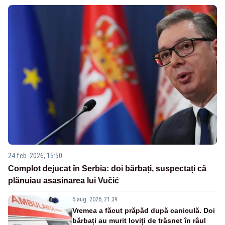
24 feb. 2026, 15:50
Complot dejucat în Serbia: doi bărbați, suspectați că
plănuiau asasinarea lui Vučić
6 aug. 2026, 21:39
Vremea a făcut prăpăd după caniculă. Doi
bărbați au murit loviți de trăsnet în râul