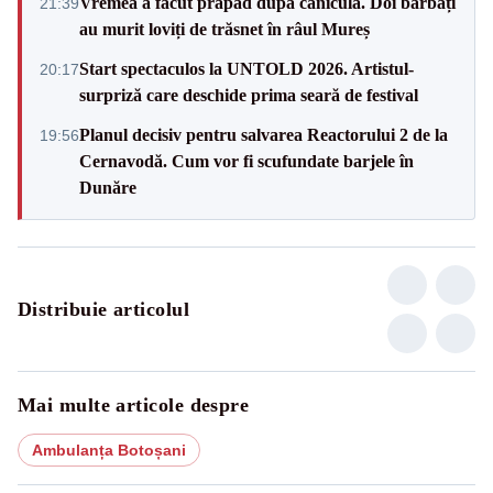
Vremea a făcut prăpăd după caniculă. Doi bărbați
21:39
au murit loviți de trăsnet în râul Mureș
Start spectaculos la UNTOLD 2026. Artistul-
20:17
surpriză care deschide prima seară de festival
Planul decisiv pentru salvarea Reactorului 2 de la
19:56
Cernavodă. Cum vor fi scufundate barjele în
Dunăre
Distribuie articolul
Mai multe articole despre
Ambulanța Botoșani