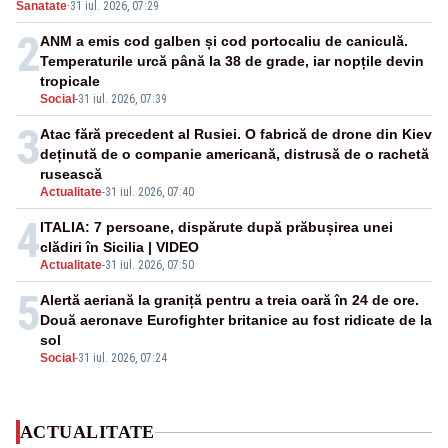
Sanatate
·
31 iul. 2026, 07:29
2
ANM a emis cod galben și cod portocaliu de caniculă.
Temperaturile urcă până la 38 de grade, iar nopțile devin
tropicale
Social
-
31 iul. 2026, 07:39
3
Atac fără precedent al Rusiei. O fabrică de drone din Kiev
deținută de o companie americană, distrusă de o rachetă
rusească
Actualitate
-
31 iul. 2026, 07:40
4
ITALIA: 7 persoane, dispărute după prăbușirea unei
clădiri în Sicilia | VIDEO
Actualitate
-
31 iul. 2026, 07:50
5
Alertă aeriană la graniță pentru a treia oară în 24 de ore.
Două aeronave Eurofighter britanice au fost ridicate de la
sol
Social
-
31 iul. 2026, 07:24
ACTUALITATE