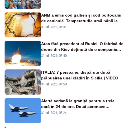
ANM a emis cod galben și cod portocaliu
de caniculă. Temperaturile urcă până la 38
de grade, iar nopțile devin tropicale
31 iul. 2026, 07:39
Atac fără precedent al Rusiei. O fabrică de
drone din Kiev deținută de o companie
americană, distrusă de o rachetă
31 iul. 2026, 07:40
rusească
ITALIA: 7 persoane, dispărute după
prăbușirea unei clădiri în Sicilia | VIDEO
31 iul. 2026, 07:50
Alertă aeriană la graniță pentru a treia
oară în 24 de ore. Două aeronave
Eurofighter britanice au fost ridicate de la
31 iul. 2026, 07:24
sol