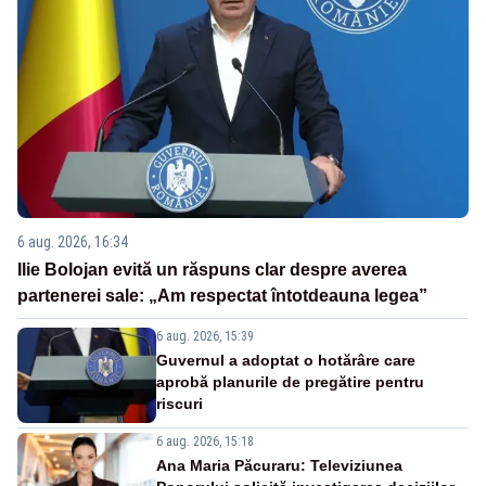
6 aug. 2026, 16:34
Ilie Bolojan evită un răspuns clar despre averea
partenerei sale: „Am respectat întotdeauna legea”
6 aug. 2026, 15:39
Guvernul a adoptat o hotărâre care
aprobă planurile de pregătire pentru
riscuri
6 aug. 2026, 15:18
Ana Maria Păcuraru: Televiziunea