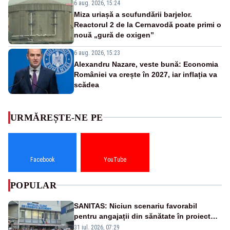
6 aug. 2026, 15:24
Miza uriașă a scufundării barjelor.
Reactorul 2 de la Cernavodă poate primi o
nouă „gură de oxigen”
6 aug. 2026, 15:23
Alexandru Nazare, veste bună: Economia
României va crește în 2027, iar inflația va
scădea
URMĂREȘTE-NE PE
Facebook
YouTube
POPULAR
SANITAS: Niciun scenariu favorabil
pentru angajații din sănătate în proiectul
Legii salarizării
31 iul. 2026, 07:29