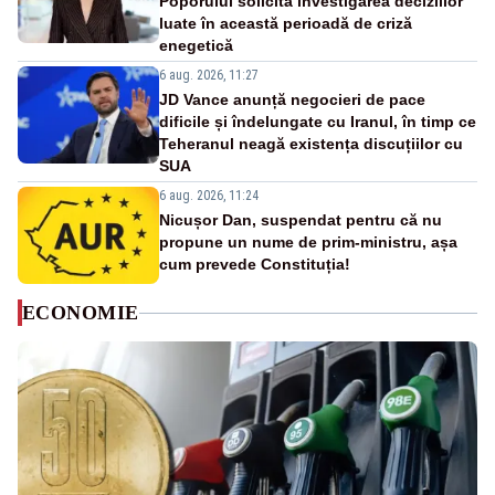
Poporului solicită investigarea deciziilor
luate în această perioadă de criză
enegetică
6 aug. 2026, 11:27
JD Vance anunță negocieri de pace
dificile și îndelungate cu Iranul, în timp ce
Teheranul neagă existența discuțiilor cu
SUA
6 aug. 2026, 11:24
Nicușor Dan, suspendat pentru că nu
propune un nume de prim-ministru, așa
cum prevede Constituția!
ECONOMIE