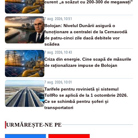
curent „a scăzut cu 200-300 de megawați”
7 aug. 2026, 10:51
Bolojan: Nivelul Dunării asigură o
funcționare a centralei de la Cernavodă
de patru-cinci zile dacă debitele vor
scădea
7 aug. 2026, 10:43
Criza din energie. Cine scapă de măsurile
de raționalizare impuse de Bolojan
7 aug. 2026, 10:01
Tarifele pentru rovinietă și sistemul
TollRo se aplică de la 1 octombrie 2026.
Ce se schimbă pentru șoferi și
transportatori
URMĂREȘTE-NE PE