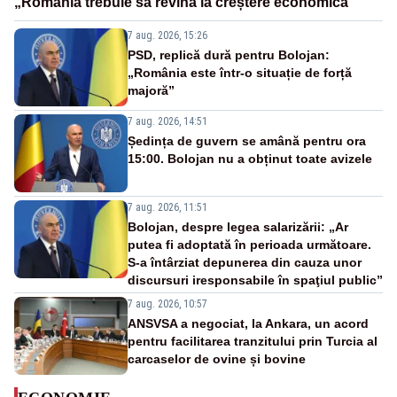
„România trebuie să revină la creștere economică”
7 aug. 2026, 15:26
PSD, replică dură pentru Bolojan:
„România este într-o situație de forță
majoră”
7 aug. 2026, 14:51
Ședința de guvern se amână pentru ora
15:00. Bolojan nu a obținut toate avizele
7 aug. 2026, 11:51
Bolojan, despre legea salarizării: „Ar
putea fi adoptată în perioada următoare.
S-a întârziat depunerea din cauza unor
discursuri iresponsabile în spaţiul public”
7 aug. 2026, 10:57
ANSVSA a negociat, la Ankara, un acord
pentru facilitarea tranzitului prin Turcia al
carcaselor de ovine și bovine