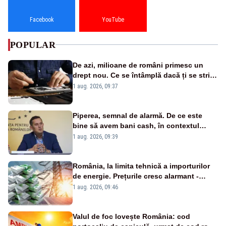
Facebook
YouTube
POPULAR
De azi, milioane de români primesc un
drept nou. Ce se întâmplă dacă ți se strică
un produs
1 aug. 2026, 09:37
Piperea, semnal de alarmă. De ce este
bine să avem bani cash, în contextul
alertei energetice?
1 aug. 2026, 09:39
România, la limita tehnică a importurilor
de energie. Prețurile cresc alarmant -
Analiză Realitatea Plus
1 aug. 2026, 09:46
Valul de foc lovește România: cod