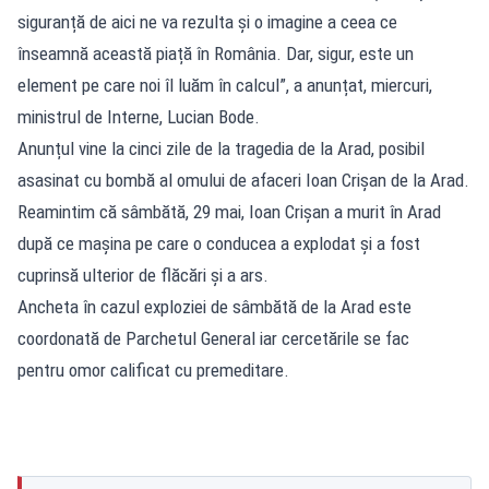
siguranță de aici ne va rezulta și o imagine a ceea ce
înseamnă această piață în România. Dar, sigur, este un
element pe care noi îl luăm în calcul”, a anunțat, miercuri,
ministrul de Interne, Lucian Bode.
Anunțul vine la cinci zile de la tragedia de la Arad, posibil
asasinat cu bombă al omului de afaceri Ioan Crișan de la Arad.
Reamintim că sâmbătă, 29 mai, Ioan Crișan a murit în Arad
după ce mașina pe care o conducea a explodat și a fost
cuprinsă ulterior de flăcări și a ars.
Ancheta în cazul exploziei de sâmbătă de la Arad este
coordonată de Parchetul General iar cercetările se fac
pentru omor calificat cu premeditare.