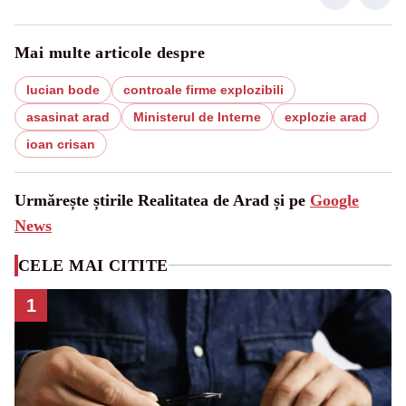
Mai multe articole despre
lucian bode
controale firme explozibili
asasinat arad
Ministerul de Interne
explozie arad
ioan crisan
Urmărește știrile Realitatea de Arad și pe
Google
News
CELE MAI CITITE
1