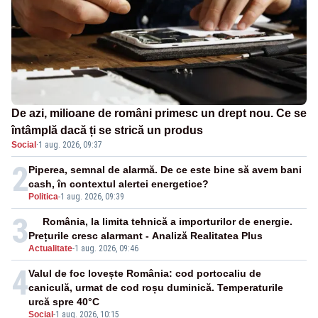
De azi, milioane de români primesc un drept nou. Ce se
întâmplă dacă ți se strică un produs
Social
·
1 aug. 2026, 09:37
2
Piperea, semnal de alarmă. De ce este bine să avem bani
cash, în contextul alertei energetice?
Politica
-
1 aug. 2026, 09:39
3
România, la limita tehnică a importurilor de energie.
Prețurile cresc alarmant - Analiză Realitatea Plus
Actualitate
-
1 aug. 2026, 09:46
4
Valul de foc lovește România: cod portocaliu de
caniculă, urmat de cod roșu duminică. Temperaturile
urcă spre 40°C
Social
-
1 aug. 2026, 10:15