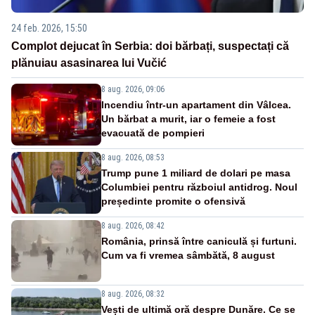
24 feb. 2026, 15:50
Complot dejucat în Serbia: doi bărbați, suspectați că
plănuiau asasinarea lui Vučić
8 aug. 2026, 09:06
Incendiu într-un apartament din Vâlcea.
Un bărbat a murit, iar o femeie a fost
evacuată de pompieri
8 aug. 2026, 08:53
Trump pune 1 miliard de dolari pe masa
Columbiei pentru războiul antidrog. Noul
președinte promite o ofensivă
8 aug. 2026, 08:42
România, prinsă între caniculă și furtuni.
Cum va fi vremea sâmbătă, 8 august
8 aug. 2026, 08:32
Vești de ultimă oră despre Dunăre. Ce se