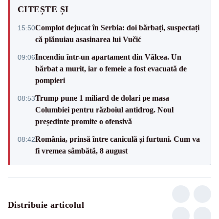
CITEȘTE ȘI
Complot dejucat în Serbia: doi bărbați, suspectați
15:50
că plănuiau asasinarea lui Vučić
Incendiu într-un apartament din Vâlcea. Un
09:06
bărbat a murit, iar o femeie a fost evacuată de
pompieri
Trump pune 1 miliard de dolari pe masa
08:53
Columbiei pentru războiul antidrog. Noul
președinte promite o ofensivă
România, prinsă între caniculă și furtuni. Cum va
08:42
fi vremea sâmbătă, 8 august
Distribuie articolul