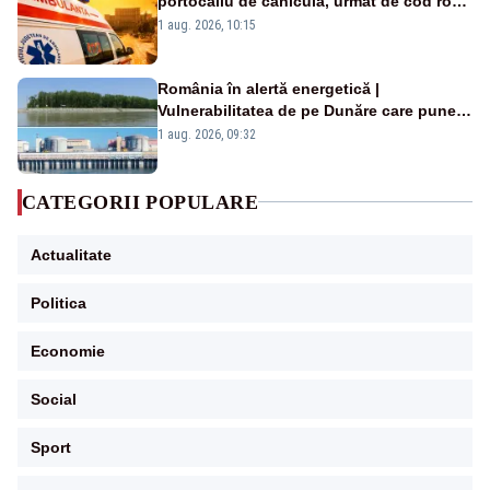
portocaliu de caniculă, urmat de cod roșu
duminică. Temperaturile urcă spre 40°C
1 aug. 2026, 10:15
România în alertă energetică |
Vulnerabilitatea de pe Dunăre care pune
în pericol Centrala Cernavodă era
1 aug. 2026, 09:32
cunoscută de pe vremea lui Ceaușescu
CATEGORII POPULARE
Actualitate
Politica
Economie
Social
Sport