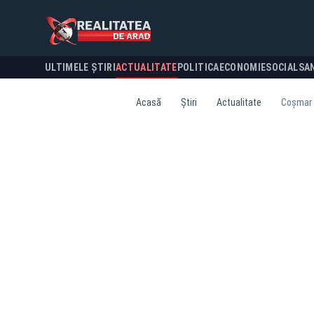
ULTIMELE ȘTIRI
ACTUALITATE
POLITICA
ECONOMIE
SOCIAL
SA
Acasă
Știri
Actualitate
Coșmar î