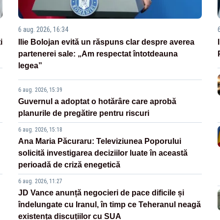
6 aug. 2026, 16:34
i
Ilie Bolojan evită un răspuns clar despre averea
partenerei sale: „Am respectat întotdeauna
legea”
6 aug. 2026, 15:39
Guvernul a adoptat o hotărâre care aprobă
planurile de pregătire pentru riscuri
6 aug. 2026, 15:18
Ana Maria Păcuraru: Televiziunea Poporului
solicită investigarea deciziilor luate în această
perioadă de criză enegetică
6 aug. 2026, 11:27
JD Vance anunță negocieri de pace dificile și
îndelungate cu Iranul, în timp ce Teheranul neagă
existența discuțiilor cu SUA