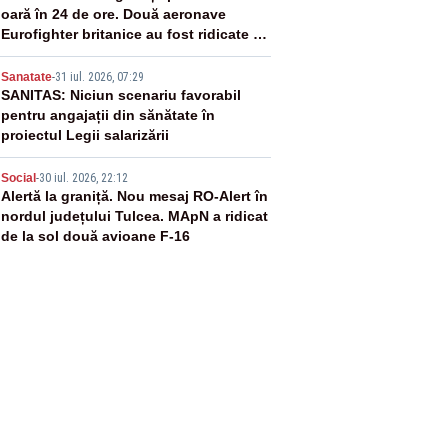
oară în 24 de ore. Două aeronave
Eurofighter britanice au fost ridicate de
la sol
4
Sanatate
-
31 iul. 2026, 07:29
SANITAS: Niciun scenariu favorabil
pentru angajații din sănătate în
proiectul Legii salarizării
5
Social
-
30 iul. 2026, 22:12
Alertă la graniță. Nou mesaj RO-Alert în
nordul județului Tulcea. MApN a ridicat
de la sol două avioane F-16