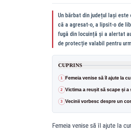
Un bărbat din județul Iași este
că a agresat-o, a lipsit-o de li
fugă din locuință și a alertat au
de protecție valabil pentru urm
CUPRINS
Femeia venise să îl ajute la cu
1
Victima a reușit să scape și a 
2
Vecinii vorbesc despre un co
3
Femeia venise să îl ajute la cu