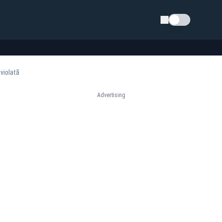
Schimba tema
violată
Advertising