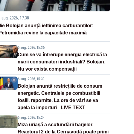
6 aug. 2026, 17:38
Ilie Bolojan anunță ieftinirea carburanților:
Petromidia revine la capacitate maximă
6 aug. 2026, 15:36
Cum se va întrerupe energia electrică la
marii consumatori industriali? Bolojan:
Nu vor exista compensații
6 aug. 2026, 15:33
Bolojan anunță restricțiile de consum
energetic. Centralele pe combustibili
fosili, repornite. La ore de vârf se va
apela la importuri - LIVE TEXT
6 aug. 2026, 15:24
Miza uriașă a scufundării barjelor.
Reactorul 2 de la Cernavodă poate primi