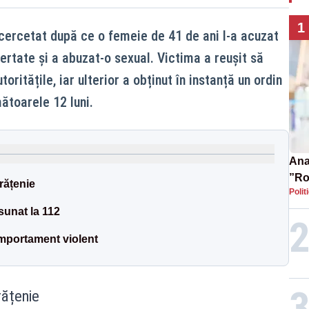
1
 cercetat după ce o femeie de 41 de ani l-a acuzat
bertate și a abuzat-o sexual. Victima a reușit să
toritățile, iar ulterior a obținut în instanță un ordin
ătoarele 12 luni.
Ana 
”Ro
rățenie
Polit
pre
sunat la 112
mportament violent
rățenie