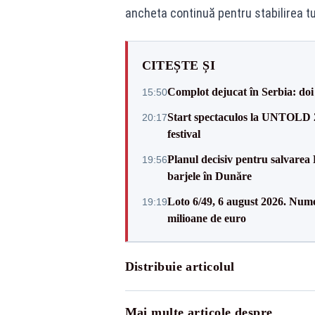
ancheta continuă pentru stabilirea tu
CITEȘTE ȘI
Complot dejucat în Serbia: doi 
15:50
Start spectaculos la UNTOLD 20
20:17
festival
Planul decisiv pentru salvarea
19:56
barjele în Dunăre
Loto 6/49, 6 august 2026. Nume
19:19
milioane de euro
Distribuie articolul
Mai multe articole despre