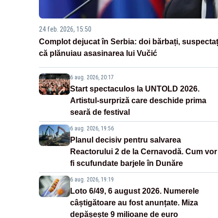
24 feb. 2026, 15:50
Complot dejucat în Serbia: doi bărbați, suspectaț
că plănuiau asasinarea lui Vučić
6 aug. 2026, 20:17
Start spectaculos la UNTOLD 2026.
Artistul-surpriză care deschide prima
seară de festival
6 aug. 2026, 19:56
Planul decisiv pentru salvarea
Reactorului 2 de la Cernavodă. Cum vor
fi scufundate barjele în Dunăre
6 aug. 2026, 19:19
Loto 6/49, 6 august 2026. Numerele
câștigătoare au fost anunțate. Miza
depășește 9 milioane de euro