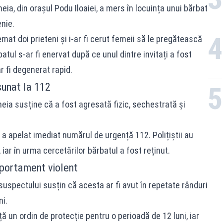
meia, din orașul Podu Iloaiei, a mers în locuința unui bărbat
enie.
mat doi prieteni și i-ar fi cerut femeii să le pregătească
tul s-ar fi enervat după ce unul dintre invitați a fost
 ar fi degenerat rapid.
sunat la 112
eia susține că a fost agresată fizic, sechestrată și
 a apelat imediat numărul de urgență 112. Polițiștii au
 iar în urma cercetărilor bărbatul a fost reținut.
portament violent
uspectului susțin că acesta ar fi avut în repetate rânduri
i.
ță un ordin de protecție pentru o perioadă de 12 luni, iar