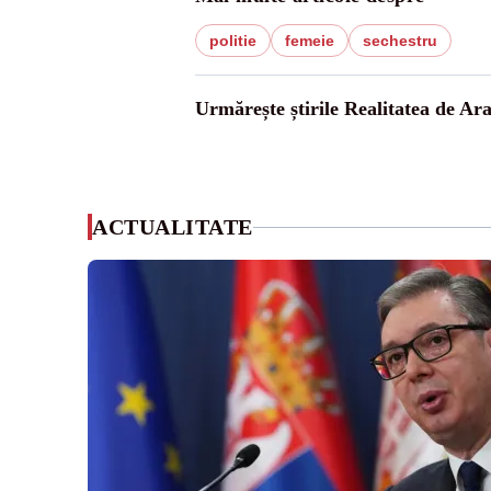
politie
femeie
sechestru
Urmărește știrile Realitatea de Ar
ACTUALITATE