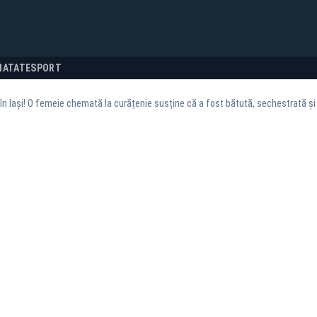
NATATE
SPORT
n Iași! O femeie chemată la curățenie susține că a fost bătută, sechestrată și 