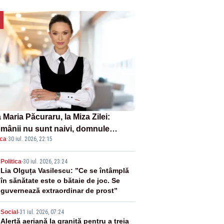
Maria Păcuraru, la Miza Zilei:
mânii nu sunt naivi, domnule
ica
·
30 iul. 2026, 22:15
mier Bolojan”
2
Politica
-
30 iul. 2026, 23:24
Lia Olguța Vasilescu: ”Ce se întâmplă
în sănătate este o bătaie de joc. Se
guvernează extraordinar de prost”
3
Social
-
31 iul. 2026, 07:24
Alertă aeriană la graniță pentru a treia