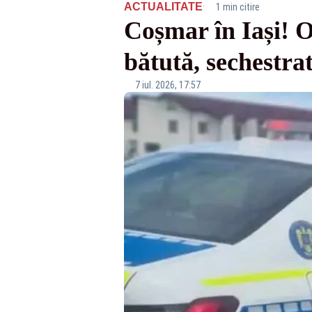
·
ACTUALITATE
1 min citire
Coșmar în Iași! O
bătută, sechestrat
7 iul. 2026, 17:57