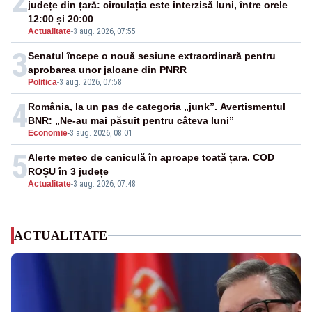
2
județe din țară: circulația este interzisă luni, între orele
12:00 și 20:00
Actualitate
-
3 aug. 2026, 07:55
3
Senatul începe o nouă sesiune extraordinară pentru
aprobarea unor jaloane din PNRR
Politica
-
3 aug. 2026, 07:58
4
România, la un pas de categoria „junk”. Avertismentul
BNR: „Ne-au mai păsuit pentru câteva luni”
Economie
-
3 aug. 2026, 08:01
5
Alerte meteo de caniculă în aproape toată țara. COD
ROȘU în 3 județe
Actualitate
-
3 aug. 2026, 07:48
ACTUALITATE