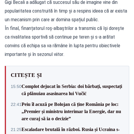
Gigi Becali a adăugat că succesul său de imagine vine din
popularitatea construită în timp și a respins ideea că ar exista
un mecanism prin care ar domina spațiul public.
În final, finanțatorul roș-albaștrilor a transmis că își dorește
ca rivalitatea sportivă să continue pe teren și s-a arătat
convins că echipa sa va rămâne în lupta pentru obiectivele
importante și în sezonul viitor.
CITEȘTE ȘI
Complot dejucat în Serbia: doi bărbați, suspectați
15:50
că plănuiau asasinarea lui Vučić
Peiu îl acuză pe Bolojan că ține România pe loc:
22:41
„Premier și ministru interimar la Energie, dar nu
are curaj să ia o decizie”
Escaladare brutală în război. Rusia și Ucraina s-
21:25