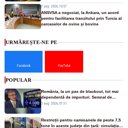
7 aug. 2026, 10:57
ANSVSA a negociat, la Ankara, un acord
pentru facilitarea tranzitului prin Turcia al
carcaselor de ovine și bovine
URMĂREȘTE-NE PE
Facebook
YouTube
POPULAR
România, la un pas de blackout, tot mai
dependentă de importuri. Semnal de
alarmă tras de un expert în energie
3 aug. 2026, 07:51
Restricții pentru camioanele de peste 7,5
tone în aceste județe din țară: circulația