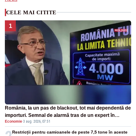
CELE MAI CITITE
1
România, la un pas de blackout, tot mai dependentă de
importuri. Semnal de alarmă tras de un expert în
Economie
·
3 aug. 2026, 07:51
energie
Restricții pentru camioanele de peste 7,5 tone în aceste