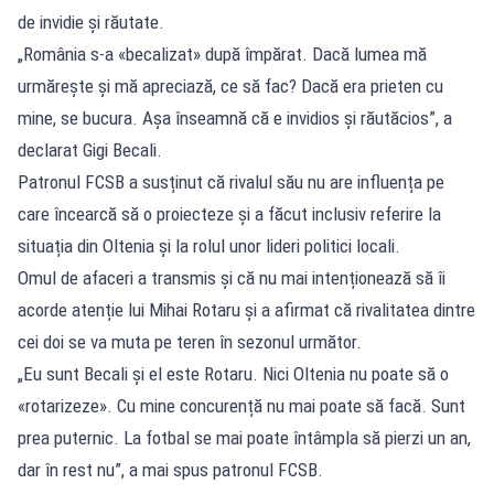
de invidie și răutate.
„România s-a «becalizat» după împărat. Dacă lumea mă
urmărește și mă apreciază, ce să fac? Dacă era prieten cu
mine, se bucura. Așa înseamnă că e invidios și răutăcios”, a
declarat Gigi Becali.
Patronul FCSB a susținut că rivalul său nu are influența pe
care încearcă să o proiecteze și a făcut inclusiv referire la
situația din Oltenia și la rolul unor lideri politici locali.
Omul de afaceri a transmis și că nu mai intenționează să îi
acorde atenție lui Mihai Rotaru și a afirmat că rivalitatea dintre
cei doi se va muta pe teren în sezonul următor.
„Eu sunt Becali și el este Rotaru. Nici Oltenia nu poate să o
«rotarizeze». Cu mine concurență nu mai poate să facă. Sunt
prea puternic. La fotbal se mai poate întâmpla să pierzi un an,
dar în rest nu”, a mai spus patronul FCSB.