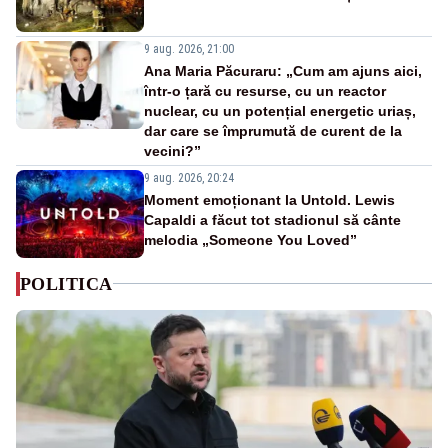
9 aug. 2026, 21:00
Ana Maria Păcuraru: „Cum am ajuns aici,
într-o țară cu resurse, cu un reactor
nuclear, cu un potențial energetic uriaș,
dar care se împrumută de curent de la
vecini?”
9 aug. 2026, 20:24
Moment emoționant la Untold. Lewis
Capaldi a făcut tot stadionul să cânte
melodia „Someone You Loved”
POLITICA