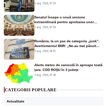
este interzisă luni, între orele 12:00 și
3 aug. 2026, 07:55
20:00
Senatul începe o nouă sesiune
extraordinară pentru aprobarea unor
jaloane din PNRR
3 aug. 2026, 07:58
România, la un pas de categoria „junk”.
Avertismentul BNR: „Ne-au mai păsuit
pentru câteva luni”
3 aug. 2026, 08:01
Alerte meteo de caniculă în aproape toată
țara. COD ROȘU în 3 județe
3 aug. 2026, 07:48
CATEGORII POPULARE
Actualitate