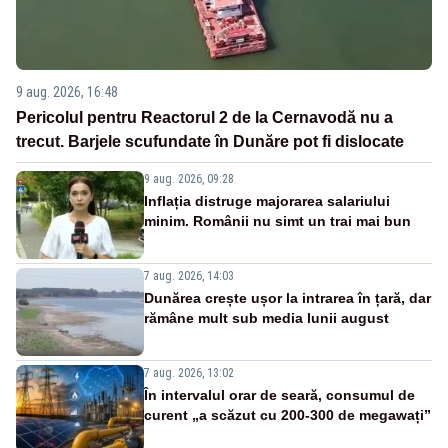
9 aug. 2026, 16:48
Pericolul pentru Reactorul 2 de la Cernavodă nu a
trecut. Barjele scufundate în Dunăre pot fi dislocate
9 aug. 2026, 09:28
Inflația distruge majorarea salariului
minim. Românii nu simt un trai mai bun
7 aug. 2026, 14:03
Dunărea crește ușor la intrarea în țară, dar
rămâne mult sub media lunii august
7 aug. 2026, 13:02
În intervalul orar de seară, consumul de
curent „a scăzut cu 200-300 de megawați”