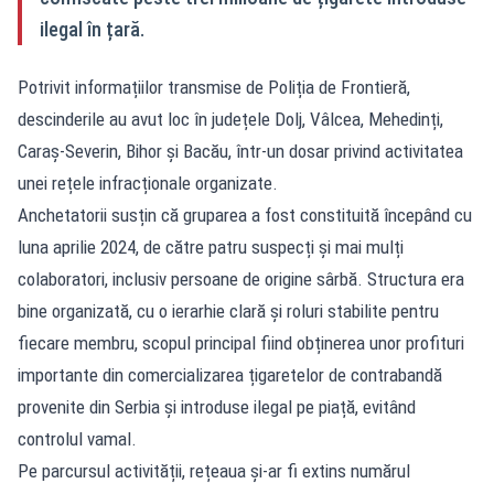
ilegal în țară.
Potrivit informațiilor transmise de Poliția de Frontieră,
descinderile au avut loc în județele Dolj, Vâlcea, Mehedinți,
Caraș-Severin, Bihor și Bacău, într-un dosar privind activitatea
unei rețele infracționale organizate.
Anchetatorii susțin că gruparea a fost constituită începând cu
luna aprilie 2024, de către patru suspecți și mai mulți
colaboratori, inclusiv persoane de origine sârbă. Structura era
bine organizată, cu o ierarhie clară și roluri stabilite pentru
fiecare membru, scopul principal fiind obținerea unor profituri
importante din comercializarea țigaretelor de contrabandă
provenite din Serbia și introduse ilegal pe piață, evitând
controlul vamal.
Pe parcursul activității, rețeaua și-ar fi extins numărul