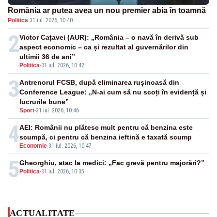
România ar putea avea un nou premier abia în toamnă
Politica
·
31 iul. 2026, 10:40
2
Victor Cațavei (AUR): „România – o navă în derivă sub
aspect economic – ca și rezultat al guvernărilor din
ultimii 36 de ani”
Politica
-
31 iul. 2026, 10:42
3
Antrenorul FCSB, după eliminarea rușinoasă din
Conference League: „N-ai cum să nu scoți în evidență și
lucrurile bune”
Sport
-
31 iul. 2026, 10:46
4
AEI: Românii nu plătesc mult pentru că benzina este
scumpă, ci pentru că benzina ieftină e taxată scump
Economie
-
31 iul. 2026, 10:47
5
Gheorghiu, atac la medici: „Fac grevă pentru majorări?”
Politica
-
31 iul. 2026, 10:35
ACTUALITATE