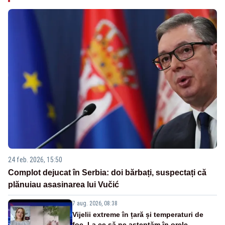
24 feb. 2026, 15:50
Complot dejucat în Serbia: doi bărbați, suspectați că
plănuiau asasinarea lui Vučić
7 aug. 2026, 08:38
Vijelii extreme în țară și temperaturi de
foc. La ce să ne așteptăm în orele