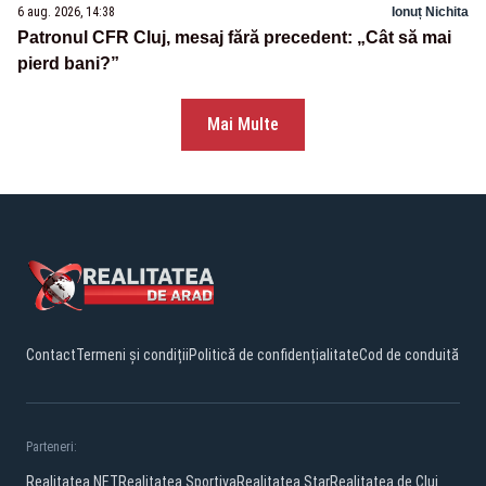
6 aug. 2026, 14:38
Ionuț Nichita
Patronul CFR Cluj, mesaj fără precedent: „Cât să mai
pierd bani?”
Mai Multe
Contact
Termeni și condiții
Politică de confidențialitate
Cod de conduită
Parteneri:
Realitatea.NET
Realitatea Sportiva
Realitatea Star
Realitatea de Cluj