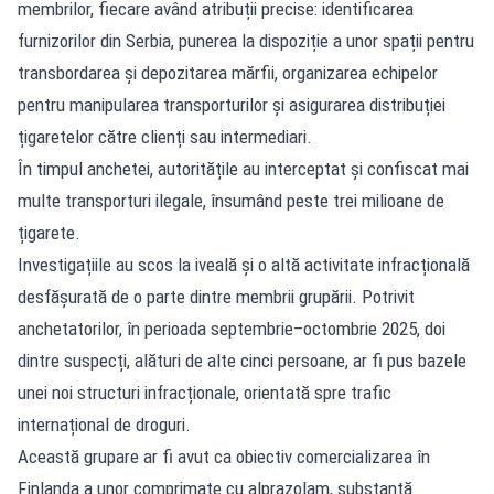
membrilor, fiecare având atribuții precise: identificarea
furnizorilor din Serbia, punerea la dispoziție a unor spații pentru
transbordarea și depozitarea mărfii, organizarea echipelor
pentru manipularea transporturilor și asigurarea distribuției
țigaretelor către clienți sau intermediari.
În timpul anchetei, autoritățile au interceptat și confiscat mai
multe transporturi ilegale, însumând peste trei milioane de
țigarete.
Investigațiile au scos la iveală și o altă activitate infracțională
desfășurată de o parte dintre membrii grupării. Potrivit
anchetatorilor, în perioada septembrie–octombrie 2025, doi
dintre suspecți, alături de alte cinci persoane, ar fi pus bazele
unei noi structuri infracționale, orientată spre trafic
internațional de droguri.
Această grupare ar fi avut ca obiectiv comercializarea în
Finlanda a unor comprimate cu alprazolam, substanță