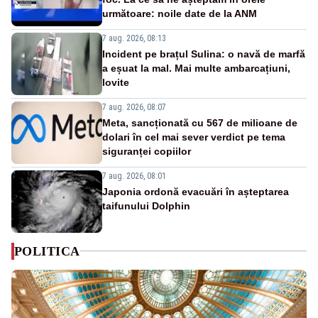
următoare: noile date de la ANM
7 aug. 2026, 08:13
Incident pe brațul Sulina: o navă de marfă
a eșuat la mal. Mai multe ambarcațiuni,
lovite
7 aug. 2026, 08:07
Meta, sancționată cu 567 de milioane de
dolari în cel mai sever verdict pe tema
siguranței copiilor
7 aug. 2026, 08:01
Japonia ordonă evacuări în așteptarea
taifunului Dolphin
POLITICA