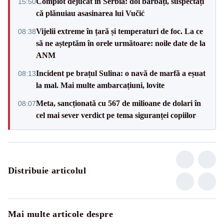
Complot dejucat în Serbia: doi bărbați, suspectați
15:50
că plănuiau asasinarea lui Vučić
Vijelii extreme în țară și temperaturi de foc. La ce
08:38
să ne așteptăm în orele următoare: noile date de la
ANM
Incident pe brațul Sulina: o navă de marfă a eșuat
08:13
la mal. Mai multe ambarcațiuni, lovite
Meta, sancționată cu 567 de milioane de dolari în
08:07
cel mai sever verdict pe tema siguranței copiilor
Distribuie articolul
Mai multe articole despre