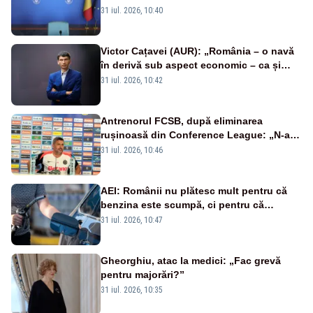
31 iul. 2026, 10:40
Victor Cațavei (AUR): „România – o navă
în derivă sub aspect economic – ca și
rezultat al guvernărilor din ultimii 36 de
31 iul. 2026, 10:42
ani”
Antrenorul FCSB, după eliminarea
rușinoasă din Conference League: „N-ai
cum să nu scoți în evidență și lucrurile
31 iul. 2026, 10:46
bune”
AEI: Românii nu plătesc mult pentru că
benzina este scumpă, ci pentru că
benzina ieftină e taxată scump
31 iul. 2026, 10:47
Gheorghiu, atac la medici: „Fac grevă
pentru majorări?”
31 iul. 2026, 10:35